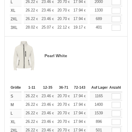
+
26.22
23.46
20.70
17.94
16.56
2000
15.87
L
€
€
€
€
€
€
+
26.22
23.46
20.70
17.94
16.56
1330
15.87
XL
€
€
€
€
€
€
+
26.22
23.46
20.70
17.94
16.56
689
15.87
2XL
€
€
€
€
€
€
+
28.02
25.07
22.12
19.17
17.70
401
16.96
3XL
€
€
€
€
€
€
Pearl White
Größe
1-11
12-35
36-71
72-143
144-287
Auf Lager
288 +
Anzahl
Mehr
+
26.22
23.46
20.70
17.94
16.56
1165
15.87
S
€
€
€
€
€
€
+
26.22
23.46
20.70
17.94
16.56
1400
15.87
M
€
€
€
€
€
€
+
26.22
23.46
20.70
17.94
16.56
1539
15.87
L
€
€
€
€
€
€
+
26.22
23.46
20.70
17.94
16.56
896
15.87
XL
€
€
€
€
€
€
+
26.22
23.46
20.70
17.94
16.56
501
15.87
2XL
€
€
€
€
€
€