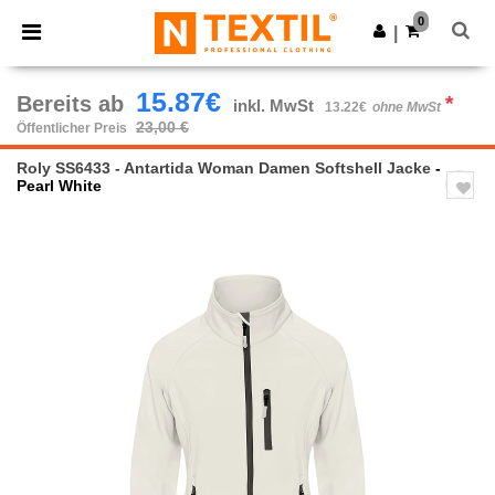
×
Ntextil App
0
App holen
|
Bessere Preise in der App!
15.87€
Bereits ab
*
inkl. MwSt
13.22€
ohne MwSt
23,00 €
Öffentlicher Preis
Roly SS6433 - Antartida Woman Damen Softshell Jacke
-
Pearl White
Previous
Next