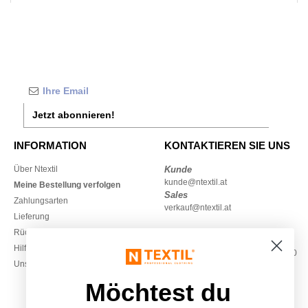
Jetzt abonnieren!
INFORMATION
KONTAKTIEREN SIE UNS
Über Ntextil
Kunde
kunde@ntextil.at
Meine Bestellung verfolgen
Sales
Zahlungsarten
verkauf@ntextil.at
Lieferung
Rückerstattungen / Rückgaben
0800 018 026
Hilfe & FAQs
Montag – Donnerstag: 10:00–13:00
Unsere Engagements
& 14:00–17:30
Freitag: 10:00–14:00
Möchtest du