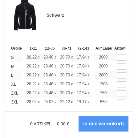
Schwarz
Größe
1-11
12-35
36-71
72-143
144-287
Auf Lager
288 +
Anzahl
Mehr
+
26.22
23.46
20.70
17.94
16.56
2000
15.87
S
€
€
€
€
€
€
+
26.22
23.46
20.70
17.94
16.56
2000
15.87
M
€
€
€
€
€
€
+
26.22
23.46
20.70
17.94
16.56
2000
15.87
L
€
€
€
€
€
€
+
26.22
23.46
20.70
17.94
16.56
1908
15.87
XL
€
€
€
€
€
€
+
26.22
23.46
20.70
17.94
16.56
760
15.87
2XL
€
€
€
€
€
€
+
28.02
25.07
22.12
19.17
17.70
550
16.96
3XL
€
€
€
€
€
€
0
ARTIKEL
0.00
€