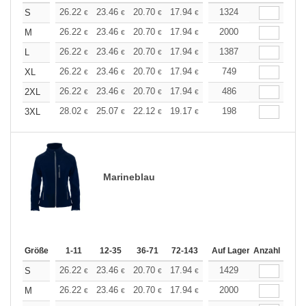
+
26.22
23.46
20.70
17.94
16.56
1324
15.87
S
€
€
€
€
€
€
+
26.22
23.46
20.70
17.94
16.56
2000
15.87
M
€
€
€
€
€
€
+
26.22
23.46
20.70
17.94
16.56
1387
15.87
L
€
€
€
€
€
€
+
26.22
23.46
20.70
17.94
16.56
749
15.87
XL
€
€
€
€
€
€
+
26.22
23.46
20.70
17.94
16.56
486
15.87
2XL
€
€
€
€
€
€
+
28.02
25.07
22.12
19.17
17.70
198
16.96
3XL
€
€
€
€
€
€
Marineblau
Größe
1-11
12-35
36-71
72-143
144-287
Auf Lager
288 +
Anzahl
Mehr
+
26.22
23.46
20.70
17.94
16.56
1429
15.87
S
€
€
€
€
€
€
+
26.22
23.46
20.70
17.94
16.56
2000
15.87
M
€
€
€
€
€
€