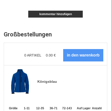
kommentar hinzufügen
Großbestellungen
0
ARTIKEL
0.00
€
Königsblau
Größe
1-11
12-35
36-71
72-143
144-287
Auf Lager
288 +
Anzahl
Mehr