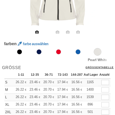
farben
farbe auswählen
Pearl White
GRÖSSE
GRÖSSENTABELLE
1-11
12-35
36-71
72-143
144-287
Auf Lager
288 +
Anzahl
Mehr
+
26.22
23.46
20.70
17.94
16.56
15.87
1165
S
€
€
€
€
€
€
+
26.22
23.46
20.70
17.94
16.56
15.87
1400
M
€
€
€
€
€
€
+
26.22
23.46
20.70
17.94
16.56
15.87
1539
L
€
€
€
€
€
€
+
26.22
23.46
20.70
17.94
16.56
15.87
896
XL
€
€
€
€
€
€
+
26.22
23.46
20.70
17.94
16.56
15.87
501
2XL
€
€
€
€
€
€