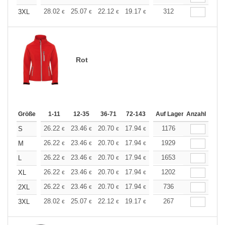
+
28.02
25.07
22.12
19.17
17.70
312
16.96
3XL
€
€
€
€
€
€
Rot
Größe
1-11
12-35
36-71
72-143
144-287
Auf Lager
288 +
Anzahl
Mehr
+
26.22
23.46
20.70
17.94
16.56
1176
15.87
S
€
€
€
€
€
€
+
26.22
23.46
20.70
17.94
16.56
1929
15.87
M
€
€
€
€
€
€
+
26.22
23.46
20.70
17.94
16.56
1653
15.87
L
€
€
€
€
€
€
+
26.22
23.46
20.70
17.94
16.56
1202
15.87
XL
€
€
€
€
€
€
+
26.22
23.46
20.70
17.94
16.56
736
15.87
2XL
€
€
€
€
€
€
+
28.02
25.07
22.12
19.17
17.70
267
16.96
3XL
€
€
€
€
€
€