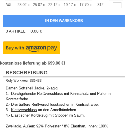
+
28.02
25.07
22.12
19.17
17.70
16.96
312
3XL
€
€
€
€
€
€
0
ARTIKEL
0.00
€
kostenlose lieferung ab 699,00 €!
BESCHREIBUNG
Roly Workwear SS6433
Damen Softshell Jacke, 2-lagig.
1.- Durchgehender Reißverschluss mit Kinnschutz und Puller in
Kontrastfarbe.
2.- Drei äußere Reißverschlusstaschen in Kontrastfarbe.
3.-
Klettverschluss
an den Ärmelbündchen.
4.- Elastischer
Kordelzug
mit Stopper im
Saum
.
Zweilagig. Außen: 92%
Polyester
/ 8% Elasthan. Innen: 100%