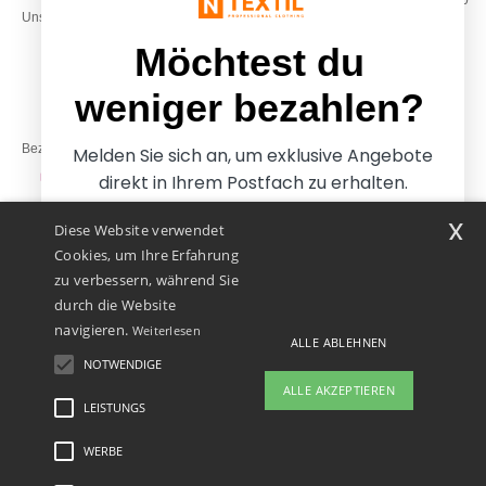
Montag – Donnerstag: 10:00–13:00
Unsere Engagements
& 14:00–17:30
Freitag: 10:00–14:00
Möchtest du
weniger bezahlen?
Bezahlung mit
Melden Sie sich an, um exklusive Angebote
direkt in Ihrem Postfach zu erhalten.
x
Diese Website verwendet
Unsere Paketzusteller
Cookies, um Ihre Erfahrung
zu verbessern, während Sie
durch die Website
navigieren.
Weiterlesen
ALLE ABLEHNEN
NOTWENDIGE
Ja, ich möchte weniger
ALLE AKZEPTIEREN
bezahlen
LEISTUNGS
WERBE
Rechtliche Hinweise
-
Datenschutzbestimmungen
-
Bedingungen und Konditionen
-
Nein danke, ich möchte mehr bezahlen.
General Contract Conditions
-
Cookie-Richtlinie
-
Site Map
Copyright 2026 ntextil.at