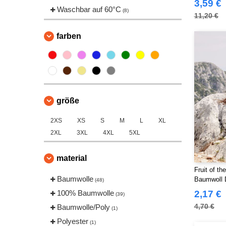
(2)
3,59 €
Waschbar auf 60°C
(8)
Tee Jays
(6)
11,20 €
Tombo
(2)
farben
VELILLA
(1)
VESTI
(1)
größe
2XS
XS
S
M
L
XL
2XL
3XL
4XL
5XL
material
Fruit of t
Baumwolle
Baumwoll 
(48)
100% Baumwolle
2,17 €
(39)
4,70 €
Baumwolle/Poly
(1)
Polyester
(1)