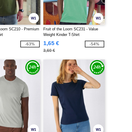
W1
W1
e Loom SC210 - Premium
Fruit of the Loom SC231 - Value
rt
Weight Kinder T-Shirt
1,65 €
-63%
-54%
3,60 €
W1
W1