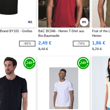
W1
W1
 Brand BY102 - Großes
B&C BC046 - Herren T-Shirt aus
Fruit of the
Bio-Baumwolle
Herren
2,49 €
1,86 €
-46%
-74%
9,40 €
5,70 €