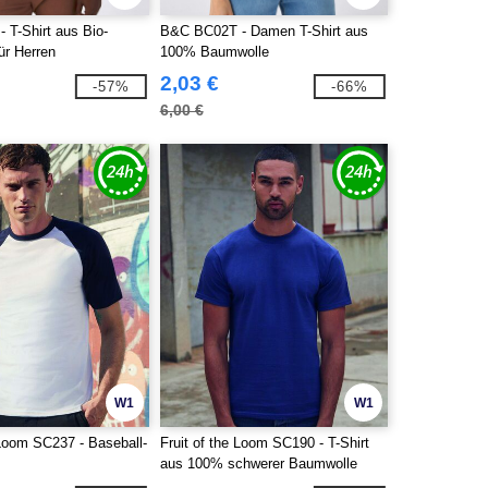
 T-Shirt aus Bio-
B&C BC02T - Damen T-Shirt aus
ür Herren
100% Baumwolle
2,03 €
-57%
-66%
6,00 €
W1
W1
 Loom SC237 - Baseball-
Fruit of the Loom SC190 - T-Shirt
aus 100% schwerer Baumwolle