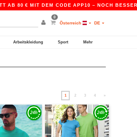
€ MIT DEM CODE APP10 – NOCH BESSERE PREISE I
0
Österreich
DE
Arbeitskleidung
Sport
Mehr
1
2
3
4
»