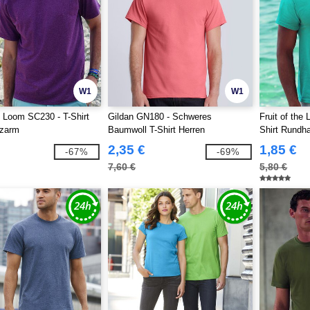
W1
W1
he Loom SC230 - T-Shirt
Gildan GN180 - Schweres
Fruit of the
rzarm
Baumwoll T-Shirt Herren
Shirt Rundha
2,35 €
1,85 €
-67%
-69%
7,60 €
5,80 €