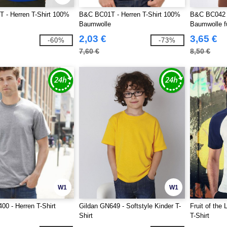
 - Herren T-Shirt 100%
B&C BC01T - Herren T-Shirt 100%
B&C BC042 -
Baumwolle
Baumwolle f
2,03 €
3,65 €
-60%
-73%
7,60 €
8,50 €
W1
W1
00 - Herren T-Shirt
Gildan GN649 - Softstyle Kinder T-
Fruit of the
Shirt
T-Shirt