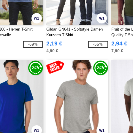
W1
W1
00 - Herren T-Shirt
Gildan GN641 - Softstyle Damen
Fruit of th
mwolle
Kurzarm T-Shirt
Quality T-Shi
2,19 €
2,94 €
-69%
-55%
4,90 €
7,90 €
W1
W1