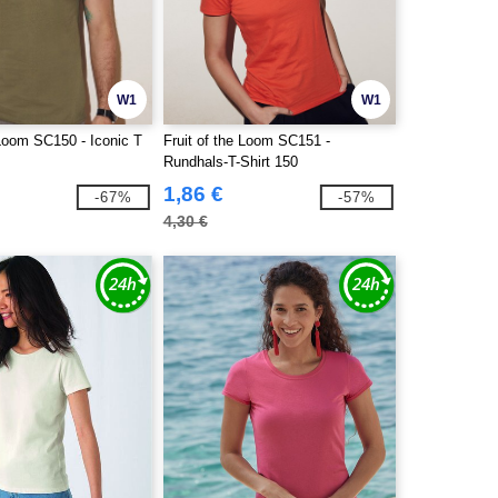
W1
W1
 Loom SC150 - Iconic T
Fruit of the Loom SC151 -
Rundhals-T-Shirt 150
1,86 €
-67%
-57%
4,30 €