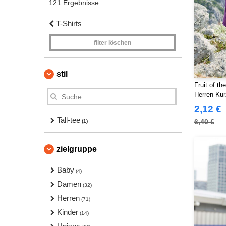
121 Ergebnisse.
T-Shirts
filter löschen
stil
Fruit of t
Herren Ku
2,12 €
Tall-tee
6,40 €
(1)
zielgruppe
Baby
(4)
Damen
(32)
Herren
(71)
Kinder
(14)