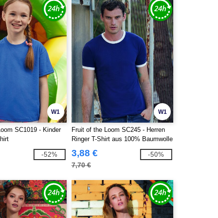
W1
W1
 Loom SC1019 - Kinder
Fruit of the Loom SC245 - Herren
hirt
Ringer T-Shirt aus 100% Baumwolle
3,88 €
-52%
-50%
7,70 €