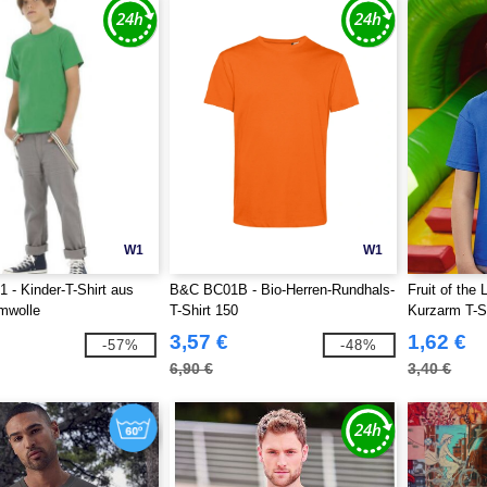
W1
W1
- Kinder-T-Shirt aus
B&C BC01B - Bio-Herren-Rundhals-
Fruit of the
mwolle
T-Shirt 150
Kurzarm T-S
3,57 €
1,62 €
-57%
-48%
6,90 €
3,40 €