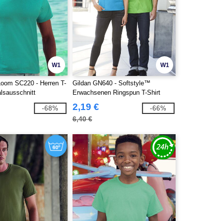
W1
W1
 Loom SC220 - Herren T-
Gildan GN640 - Softstyle™
lsausschnitt
Erwachsenen Ringspun T-Shirt
2,19 €
-68%
-66%
6,40 €