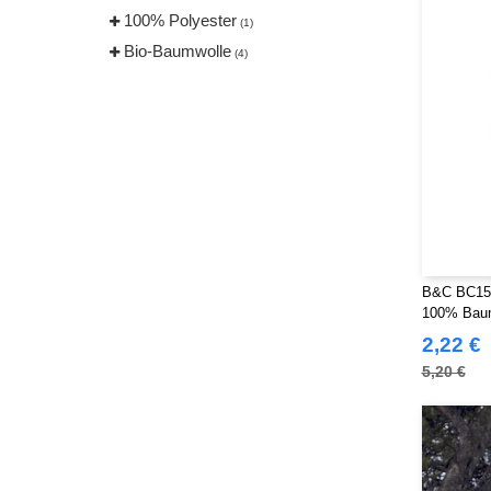
100% Polyester
(1)
Bio-Baumwolle
(4)
B&C BC151 
100% Bau
2,22 €
5,20 €