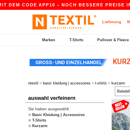
ODE APP10 – NOCH BESSERE PREISE IN DER APP!
Lieferung
M
Marken
T-Shirts
Pullover & Fleece
KURZ
GROSS- UND EINZELHANDEL
>
>
>
ntextil
basic kleidung | accessoires
t-shirts
kurzarm
auswahl verfeinern
Sie haben ausgewählt :
Basic Kleidung | Accessoires
T-Shirts
Kurzarm