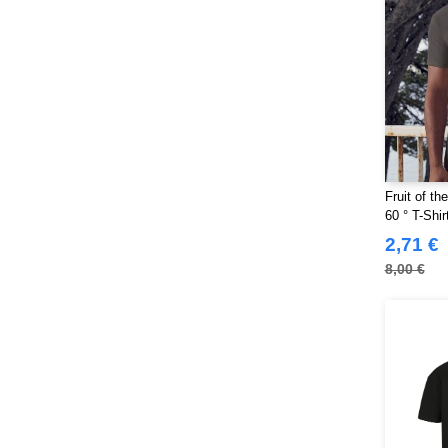
Fruit of t
60 ° T-Shir
2,71 €
8,00 €