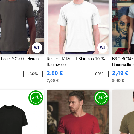
W1
W1
he Loom SC200 - Herren
Russell JZ180 - T-Shirt aus 100%
B&C BC047 -
t
Baumwolle
Baumwolle 
2,80 €
2,49 €
-66%
-60%
7,00 €
9,40 €