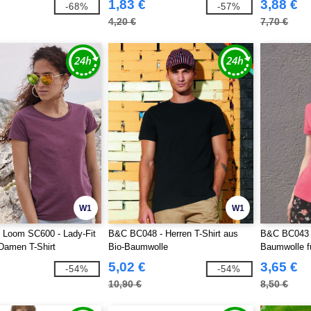
1,83 €
3,88 €
-68%
-57%
4,20 €
7,70 €
W1
W1
he Loom SC600 - Lady-Fit
B&C BC048 - Herren T-Shirt aus
B&C BC043 -
Damen T-Shirt
Bio-Baumwolle
Baumwolle 
5,02 €
3,65 €
-54%
-54%
10,90 €
8,50 €