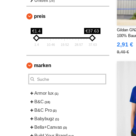
Unisex
(28)
preis
Gildan GN2
€1.4
€37.63
100% Bau
2,91 €
1.4
10.46
19.52
28.57
37.63
9,40 €
marken
Armor lux
(1)
B&C
(18)
B&C Pro
(2)
Babybugz
(1)
Bella+Canvas
(3)
Build Your Brand