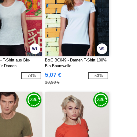
W1
W1
 T-Shirt aus Bio-
B&C BC049 - Damen T-Shirt 100%
für Damen
Bio-Baumwolle
5,07 €
-74%
-53%
10,90 €