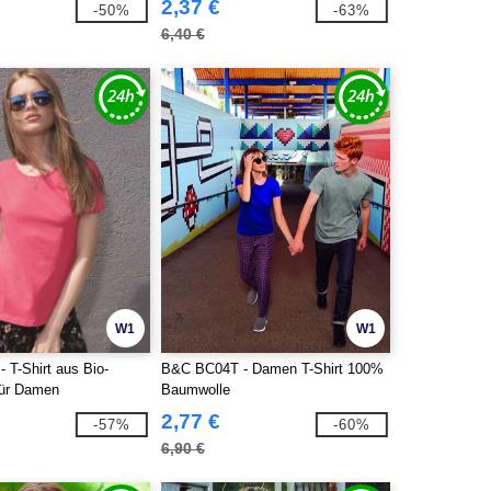
2,37 €
-50%
-63%
6,40 €
W1
W1
 T-Shirt aus Bio-
B&C BC04T - Damen T-Shirt 100%
für Damen
Baumwolle
2,77 €
-57%
-60%
6,90 €