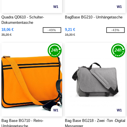
W1
W1
Quadra QD610 - Schulter-
BagBase BG210 - Umhängetasche
Dokumententasche
18,06 €
9,21 €
-49%
-43%
35,30 €
16,30 €
W1
W1
Bag Base BG710 - Retro-
Bag Base BG218 - Zwei -Ton -Digital
Umhängetasche
Messenger