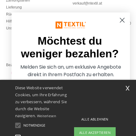
Zahlungsarten
verkauf@ntextil.at
Lieferung
Rückerstattungen / Rückgaben
0800 018 026
Hilfe & FAQs
Montag – Donnerstag: 10:00–13:00
Unsere Engagements
& 14:00–17:30
Freitag: 10:00–14:00
Möchtest du
weniger bezahlen?
Bezahlung mit
Melden Sie sich an, um exklusive Angebote
direkt in Ihrem Postfach zu erhalten.
x
Diese Website verwendet
Unsere Paketzusteller
Cookies, um Ihre Erfahrung
zu verbessern, während Sie
durch die Website
navigieren.
Weiterlesen
ALLE ABLEHNEN
NOTWENDIGE
Ja, ich möchte weniger
ALLE AKZEPTIEREN
bezahlen