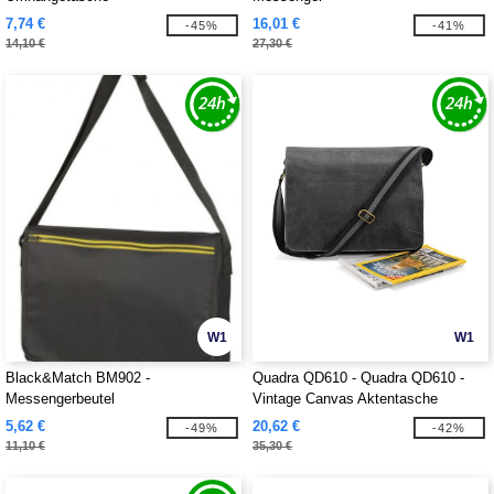
7,74 €
16,01 €
-45%
-41%
14,10 €
27,30 €
W1
W1
Black&Match BM902 -
Quadra QD610 - Quadra QD610 -
Messengerbeutel
Vintage Canvas Aktentasche
5,62 €
20,62 €
-49%
-42%
11,10 €
35,30 €