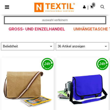
×
Ntextil App
0
App holen
|
Bessere Preise in der App!
auswahl verfeinern
GROSS- UND EINZELHANDEL
UMHÄNGETASCHE 