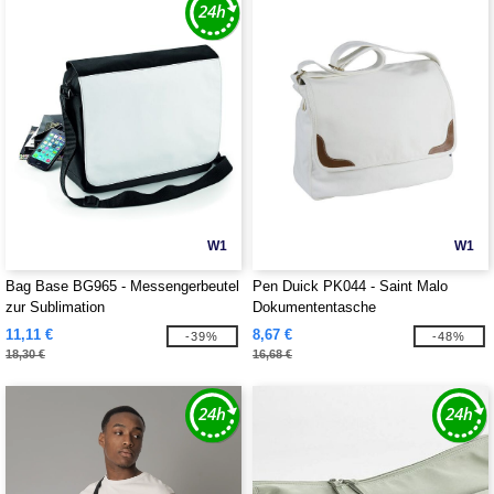
W1
W1
Bag Base BG965 - Messengerbeutel
Pen Duick PK044 - Saint Malo
zur Sublimation
Dokumententasche
11,11 €
8,67 €
-39%
-48%
18,30 €
16,68 €