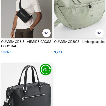
W1
W1
QUADRA QD815 - AIRSIDE CROSS
QUADRA QD309S - Umhängetasche
BODY BAG
10,86 €
9,27 €