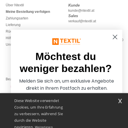
Über Ntextil
Kunde
kunde@ntextil.at
Meine Bestellung verfolgen
Sales
Zahlungsarten
verkauf@ntextil.at
Lieferung
Rückerstattungen / Rückgaben
0800 018 026
Hilfe & FAQs
Montag – Donnerstag: 10:00–13:00
Unsere Engagements
& 14:00–17:30
Freitag: 10:00–14:00
Möchtest du
weniger bezahlen?
Bezahlung mit
Melden Sie sich an, um exklusive Angebote
direkt in Ihrem Postfach zu erhalten.
x
Diese Website verwendet
Unsere Paketzusteller
Cookies, um Ihre Erfahrung
zu verbessern, während Sie
durch die Website
navigieren.
Weiterlesen