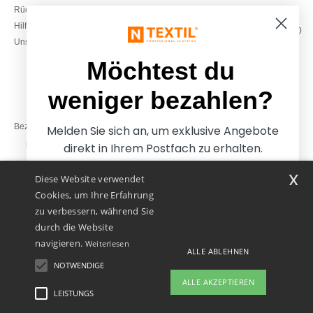
Rückerstattungen / Rückgaben
0800 018 026
Hilfe & FAQs
Montag – Donnerstag: 10:00–13:00
Unsere Engagements
& 14:00–17:30
Freitag: 10:00–14:00
Möchtest du
weniger bezahlen?
Bezahlung mit
Melden Sie sich an, um exklusive Angebote
direkt in Ihrem Postfach zu erhalten.
x
Diese Website verwendet
Unsere Paketzusteller
Cookies, um Ihre Erfahrung
zu verbessern, während Sie
durch die Website
navigieren.
Weiterlesen
ALLE ABLEHNEN
NOTWENDIGE
Ja, ich möchte weniger
ALLE AKZEPTIEREN
bezahlen
LEISTUNGS