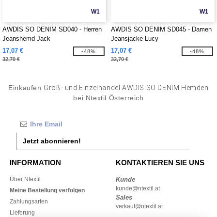
W1
W1
AWDIS SO DENIM SD040 - Herren
AWDIS SO DENIM SD045 - Damen
Jeanshemd Jack
Jeansjacke Lucy
17,07 €
17,07 €
-48%
-48%
32,70 €
32,70 €
Einkaufen
Groß- und Einzelhandel AWDIS SO DENIM Hemden
bei Ntextil Österreich
Jetzt abonnieren!
INFORMATION
KONTAKTIEREN SIE UNS
Über Ntextil
Kunde
kunde@ntextil.at
Meine Bestellung verfolgen
Sales
Zahlungsarten
verkauf@ntextil.at
Lieferung