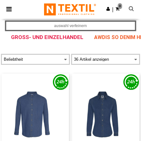
×
Ntextil App
0
App holen
|
Bessere Preise in der App!
auswahl verfeinern
GROSS- UND EINZELHANDEL
AWDIS SO DENIM 