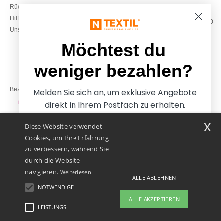
Rückerstattungen / Rückgaben
0800 018 026
Hilfe & FAQs
Montag – Donnerstag: 10:00–13:00
Unsere Engagements
& 14:00–17:30
Freitag: 10:00–14:00
Möchtest du
weniger bezahlen?
Bezahlung mit
Melden Sie sich an, um exklusive Angebote
direkt in Ihrem Postfach zu erhalten.
x
Diese Website verwendet
Unsere Paketzusteller
Cookies, um Ihre Erfahrung
zu verbessern, während Sie
durch die Website
navigieren.
Weiterlesen
ALLE ABLEHNEN
NOTWENDIGE
Ja, ich möchte weniger
ALLE AKZEPTIEREN
bezahlen
LEISTUNGS