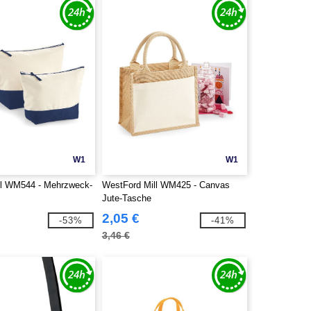
W1
W1
ll WM544 - Mehrzweck-
WestFord Mill WM425 - Canvas
Jute-Tasche
2,05 €
-53%
-41%
3,46 €