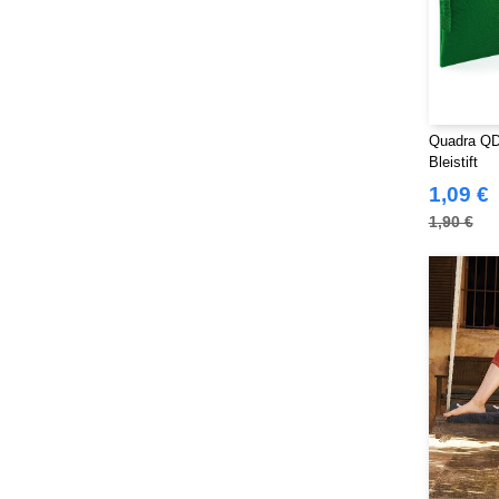
Quadra QD4
Bleistift
1,09 €
1,90 €