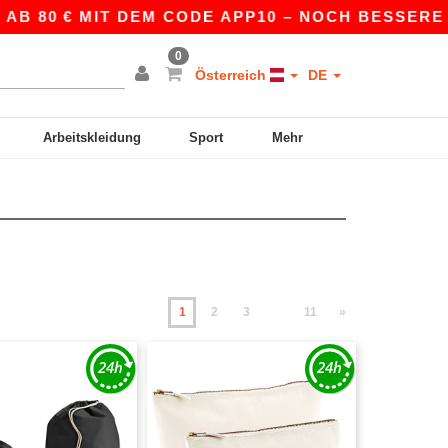
 € MIT DEM CODE APP10 – NOCH BESSERE PREISE 
0
Österreich
DE
Arbeitskleidung
Sport
Mehr
1
2
3
11
»