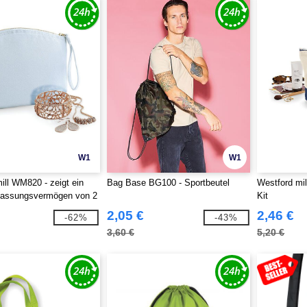
W1
W1
ill WM820 - zeigt ein
Bag Base BG100 - Sportbeutel
Westford mi
Fassungsvermögen von 2
Kit
ssungen von 28 x 22.
2,05 €
2,46 €
-62%
-43%
kfläche beträgt 23 x 14.
3,60 €
5,20 €