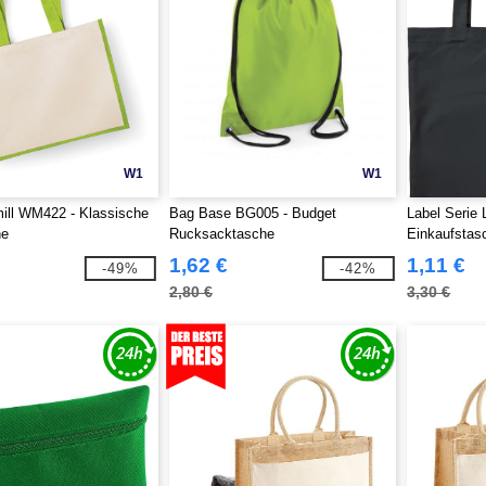
W1
W1
ill WM422 - Klassische
Bag Base BG005 - Budget
Label Serie
he
Rucksacktasche
Einkaufstas
1,62 €
1,11 €
-49%
-42%
2,80 €
3,30 €