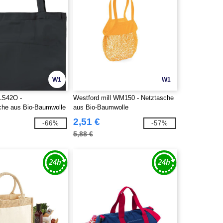
W1
W1
 LS42O -
Westford mill WM150 - Netztasche
che aus Bio-Baumwolle
aus Bio-Baumwolle
2,51 €
-66%
-57%
5,88 €