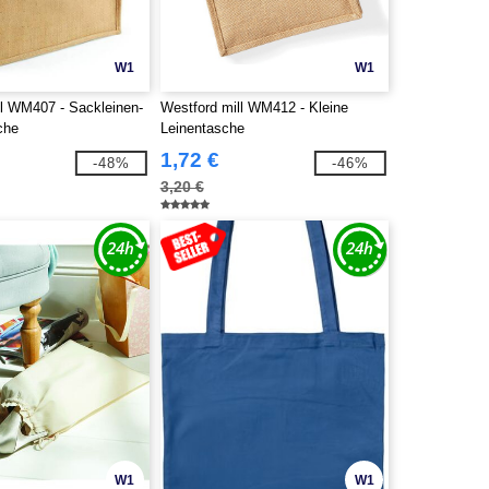
W1
W1
ll WM407 - Sackleinen-
Westford mill WM412 - Kleine
che
Leinentasche
1,72 €
-48%
-46%
3,20 €
W1
W1