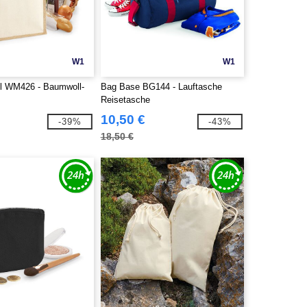
W1
W1
ll WM426 - Baumwoll-
Bag Base BG144 - Lauftasche
Reisetasche
10,50 €
-39%
-43%
18,50 €