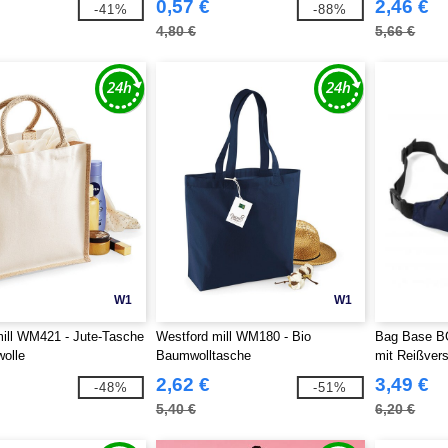
0,57 €
2,46 €
-41%
-88%
4,80 €
5,66 €
W1
W1
ill WM421 - Jute-Tasche
Westford mill WM180 - Bio
Bag Base BG
olle
Baumwolltasche
mit Reißver
2,62 €
3,49 €
-48%
-51%
5,40 €
6,20 €