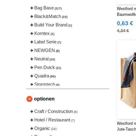
Bag Base
Westford 
(117)
Baumwollk
Black&Match
(10)
0,63 €
Build Your Brand
(1)
4,34 €
Korntex
(1)
Label Serie
(7)
NEWGEN
(8)
Neutral
(10)
Pen Duick
(11)
Quadra
(96)
Stormtech
(4)
TIGER
(1)
optionen
Westford mill
(99)
Craft / Construction
(6)
Hotel / Restaurant
(7)
Westford 
Organic
Jute-Tasc
(24)