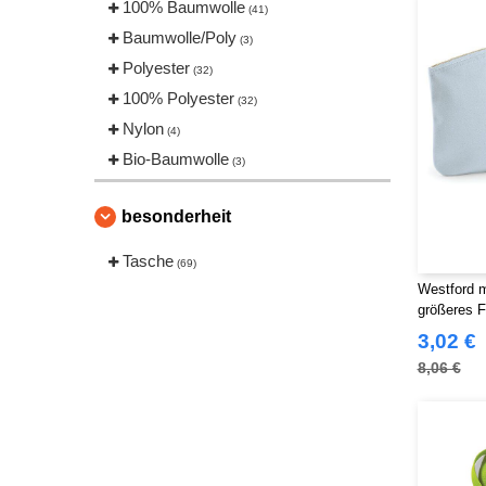
100% Baumwolle
(41)
Baumwolle/Poly
(3)
Polyester
(32)
100% Polyester
(32)
Nylon
(4)
Bio-Baumwolle
(3)
besonderheit
Tasche
(69)
Westford m
größeres 
L für Abme
3,02 €
Seine Druc
8,06 €