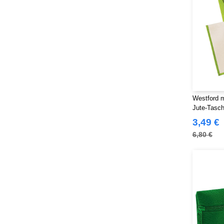
Westford m
Jute-Tasc
3,49 €
6,80 €