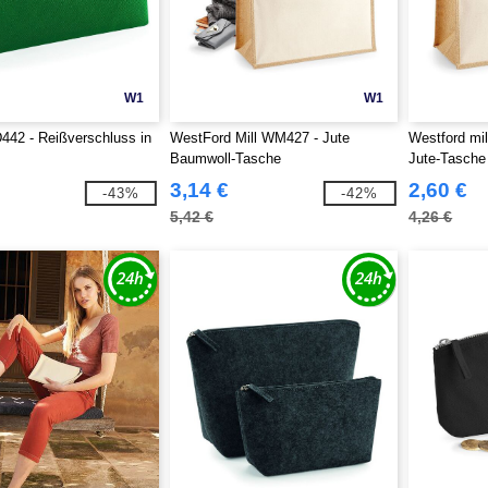
W1
W1
42 - Reißverschluss in
WestFord Mill WM427 - Jute
Westford mi
Baumwoll-Tasche
Jute-Tasche
3,14 €
2,60 €
-43%
-42%
5,42 €
4,26 €