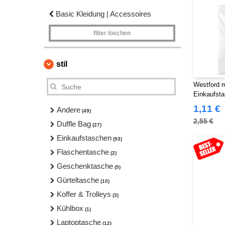
Basic Kleidung | Accessoires
filter löschen
stil
Westford m
Einkaufst
1,11 €
Andere
(49)
2,55 €
Duffle Bag
(27)
Einkaufstaschen
(93)
Flaschentasche
(2)
Geschenktasche
(5)
Gürteltasche
(10)
Koffer & Trolleys
(3)
Kühlbox
(1)
Laptoptasche
(12)