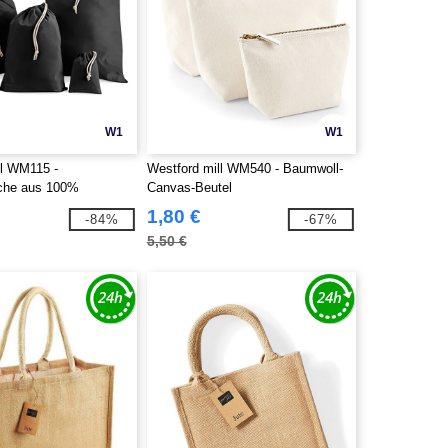
W1
W1
ll WM115 -
Westford mill WM540 - Baumwoll-
che aus 100%
Canvas-Beutel
1,80 €
-84%
-67%
5,50 €