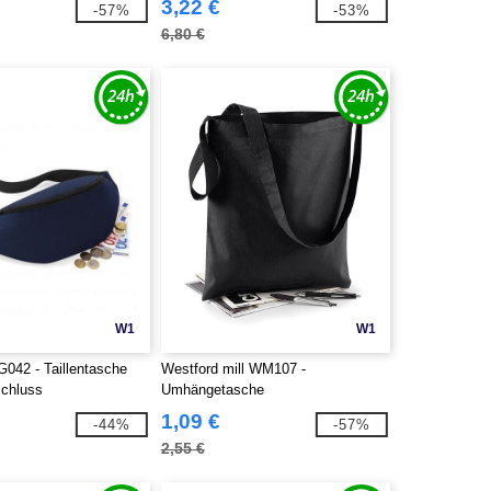
3,22 €
-57%
-53%
6,80 €
W1
W1
042 - Taillentasche
Westford mill WM107 -
schluss
Umhängetasche
1,09 €
-44%
-57%
2,55 €