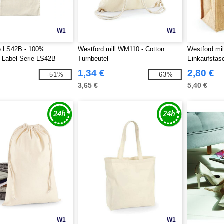
W1
W1
ie LS42B - 100%
Westford mill WM110 - Cotton
Westford mi
 Label Serie LS42B
Turnbeutel
Einkaufstas
1,34 €
2,80 €
-51%
-63%
3,65 €
5,40 €
W1
W1