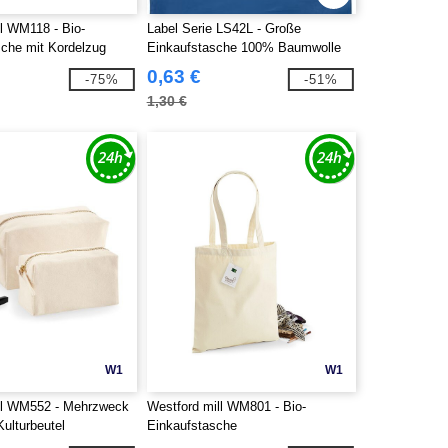
ll WM118 - Bio-
Label Serie LS42L - Große
che mit Kordelzug
Einkaufstasche 100% Baumwolle
0,63 €
-75%
-51%
1,30 €
W1
W1
ll WM552 - Mehrzweck
Westford mill WM801 - Bio-
ulturbeutel
Einkaufstasche