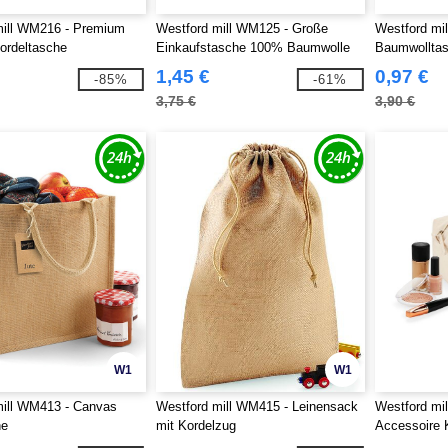
mill WM216 - Premium
Westford mill WM125 - Große
Westford mi
ordeltasche
Einkaufstasche 100% Baumwolle
Baumwolltas
1,45 €
0,97 €
-85%
-61%
3,75 €
3,90 €
W1
W1
mill WM413 - Canvas
Westford mill WM415 - Leinensack
Westford mi
he
mit Kordelzug
Accessoire K