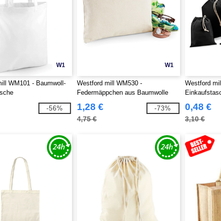
W1
W1
ill WM101 - Baumwoll-
Westford mill WM530 -
Westford mi
asche
Federmäppchen aus Baumwolle
Einkaufstas
Baumwolle
1,28 €
0,48 €
-56%
-73%
4,75 €
3,10 €