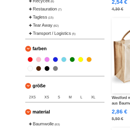
Recycelt
2,54 €
(6)
Restauration
4,30 €
(7)
Tagless
(15)
Tear Away
(82)
Transport / Logistics
(5)
farben
größe
2XS
XS
S
M
L
XL
Westford m
aus Baumw
2,86 €
material
5,50 €
Baumwolle
(63)