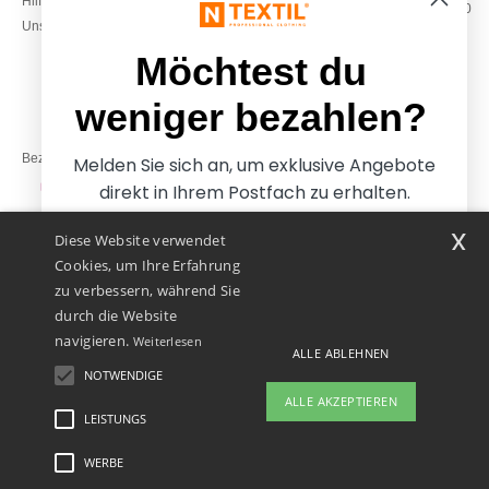
Hilfe & FAQs
Montag – Donnerstag: 10:00–13:00
Unsere Engagements
& 14:00–17:30
Freitag: 10:00–14:00
Möchtest du
weniger bezahlen?
Bezahlung mit
Melden Sie sich an, um exklusive Angebote
direkt in Ihrem Postfach zu erhalten.
x
Diese Website verwendet
Unsere Paketzusteller
Cookies, um Ihre Erfahrung
zu verbessern, während Sie
durch die Website
navigieren.
Weiterlesen
ALLE ABLEHNEN
NOTWENDIGE
Ja, ich möchte weniger
ALLE AKZEPTIEREN
bezahlen
LEISTUNGS
👋
Hallo
Wenn Sie Fragen oder Bedenken
WERBE
Rechtliche Hinweise
-
Datenschutzbestimmungen
-
Bedingungen und Konditionen
-
Nein danke, ich möchte mehr bezahlen.
haben, können Sie uns jederzeit
General Contract Conditions
-
Cookie-Richtlinie
-
Site Map
Copyright 2026 ntextil.at