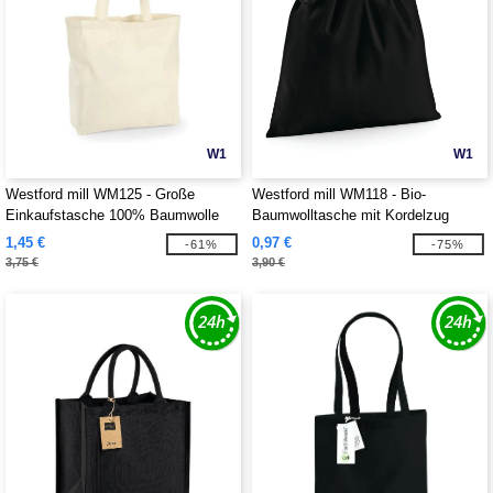
W1
W1
Westford mill WM125 - Große
Westford mill WM118 - Bio-
Einkaufstasche 100% Baumwolle
Baumwolltasche mit Kordelzug
1,45 €
0,97 €
-61%
-75%
3,75 €
3,90 €