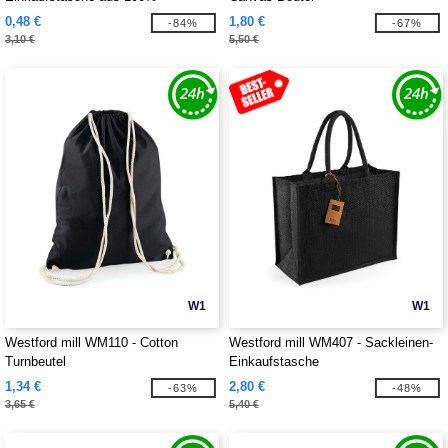
Baumwolle
0,48 €
1,80 €
-84%
-67%
3,10 €
5,50 €
W1
W1
Westford mill WM110 - Cotton
Westford mill WM407 - Sackleinen-
Turnbeutel
Einkaufstasche
1,34 €
2,80 €
-63%
-48%
3,65 €
5,40 €