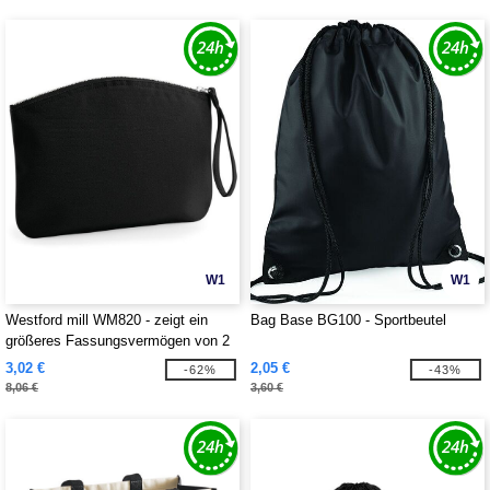
W1
W1
Westford mill WM820 - zeigt ein
Bag Base BG100 - Sportbeutel
größeres Fassungsvermögen von 2
L für Abmessungen von 28 x 22.
3,02 €
2,05 €
-62%
-43%
Seine Druckfläche beträgt 23 x 14.
8,06 €
3,60 €