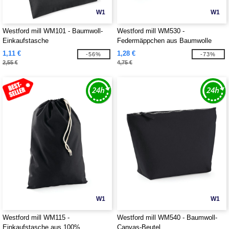
W1
W1
Westford mill WM101 - Baumwoll-
Westford mill WM530 -
Einkaufstasche
Federmäppchen aus Baumwolle
1,11 €
1,28 €
-56%
-73%
2,55 €
4,75 €
W1
W1
Westford mill WM115 -
Westford mill WM540 - Baumwoll-
Einkaufstasche aus 100%
Canvas-Beutel