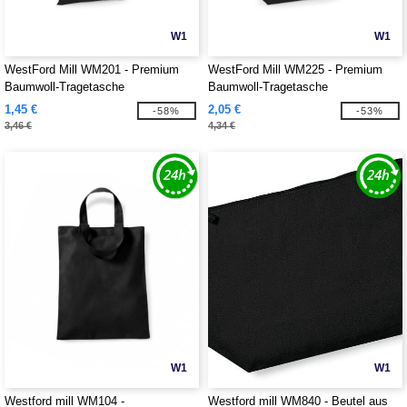
W1
W1
WestFord Mill WM201 - Premium
WestFord Mill WM225 - Premium
Baumwoll-Tragetasche
Baumwoll-Tragetasche
1,45 €
2,05 €
-58%
-53%
3,46 €
4,34 €
W1
W1
Westford mill WM104 -
Westford mill WM840 - Beutel aus