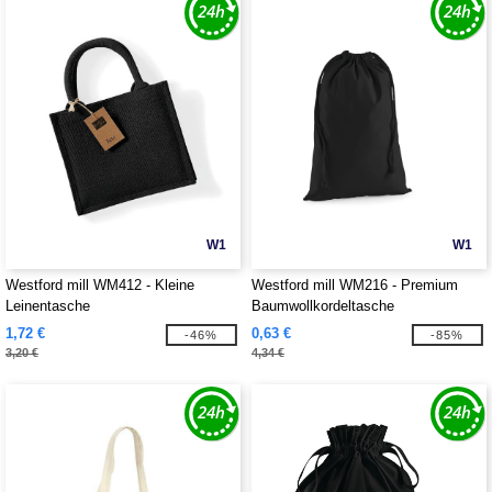
W1
W1
Westford mill WM412 - Kleine
Westford mill WM216 - Premium
Leinentasche
Baumwollkordeltasche
1,72 €
0,63 €
-46%
-85%
3,20 €
4,34 €