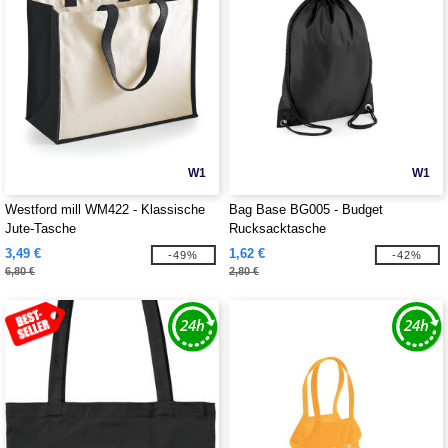
W1
W1
Westford mill WM422 - Klassische
Bag Base BG005 - Budget
Jute-Tasche
Rucksacktasche
3,49 €
1,62 €
-49%
-42%
6,80 €
2,80 €