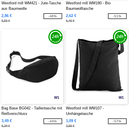
Westford mill WM421 - Jute-Tasche
Westford mill WM180 - Bio
aus Baumwolle
Baumwolltasche
2,86 €
2,62 €
-48%
-51%
5,50 €
5,40 €
W1
W1
Bag Base BG042 - Taillentasche mit
Westford mill WM107 -
Reißverschluss
Umhängetasche
3,49 €
1,09 €
-44%
-57%
6,20 €
2,55 €