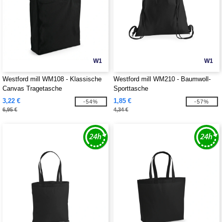
W1
W1
Westford mill WM108 - Klassische
Westford mill WM210 - Baumwoll-
Canvas Tragetasche
Sporttasche
3,22 €
1,85 €
-54%
-57%
6,95 €
4,34 €