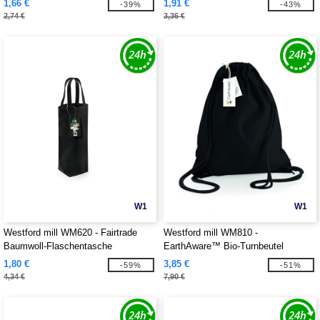
1,66 €
1,91 €
-39%
-43%
2,74 €
3,36 €
W1
W1
Westford mill WM620 - Fairtrade
Westford mill WM810 -
Baumwoll-Flaschentasche
EarthAware™ Bio-Turnbeutel
1,80 €
3,85 €
-59%
-51%
4,34 €
7,90 €