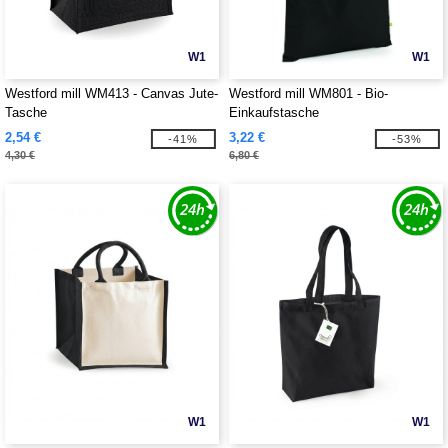
W1
W1
Westford mill WM413 - Canvas Jute-
Westford mill WM801 - Bio-
Tasche
Einkaufstasche
2,54 €
3,22 €
-41%
-53%
4,30 €
6,80 €
W1
W1