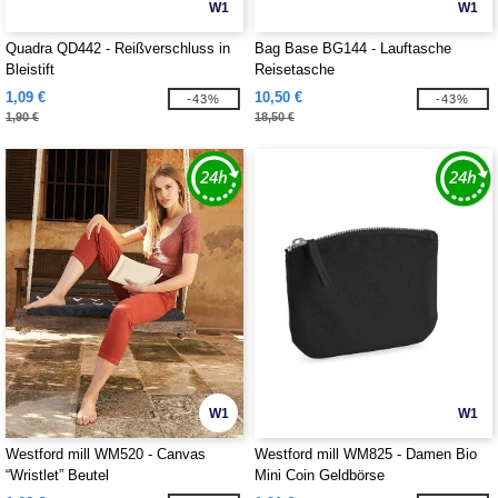
W1
W1
Quadra QD442 - Reißverschluss in
Bag Base BG144 - Lauftasche
Bleistift
Reisetasche
1,09 €
10,50 €
-43%
-43%
1,90 €
18,50 €
W1
W1
Westford mill WM520 - Canvas
Westford mill WM825 - Damen Bio
“Wristlet” Beutel
Mini Coin Geldbörse