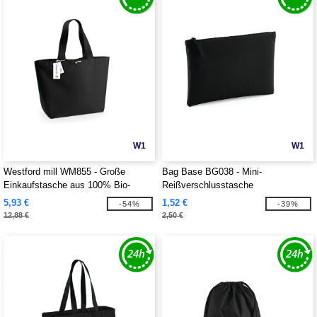
W1
W1
Westford mill WM855 - Große
Bag Base BG038 - Mini-
Einkaufstasche aus 100% Bio-
Reißverschlusstasche
Baumwolle
5,93 €
1,52 €
-54%
-39%
12,88 €
2,50 €