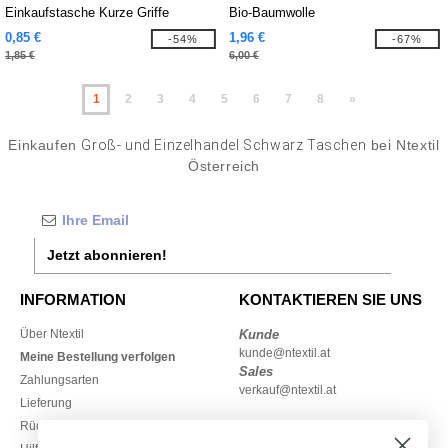
Einkaufstasche Kurze Griffe
Bio-Baumwolle
0,85 €
1,96 €
-54%
-67%
1,85 €
6,00 €
1
2
3
4
5
6
7
8
»
Einkaufen
Groß- und Einzelhandel Schwarz Taschen
bei Ntextil
Österreich
Jetzt abonnieren!
INFORMATION
KONTAKTIEREN SIE UNS
Über Ntextil
Kunde
kunde@ntextil.at
Meine Bestellung verfolgen
Sales
Zahlungsarten
verkauf@ntextil.at
Lieferung
Rückerstattungen / Rückgaben
0800 018 026