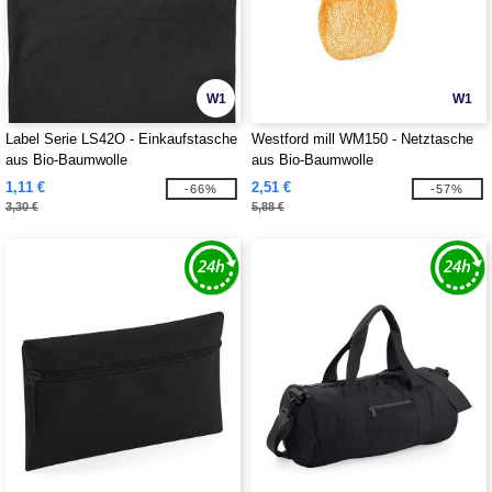
W1
W1
Label Serie LS42O - Einkaufstasche
Westford mill WM150 - Netztasche
aus Bio-Baumwolle
aus Bio-Baumwolle
1,11 €
2,51 €
-66%
-57%
3,30 €
5,88 €