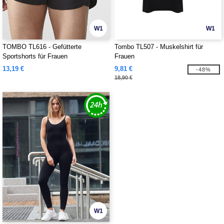
W1
W1
TOMBO TL616 - Gefütterte
Tombo TL507 - Muskelshirt für
Sportshorts für Frauen
Frauen
13,19 €
9,81 €
-48%
18,90 €
W1