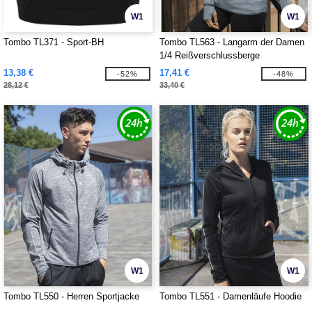
W1
W1
Tombo TL371 - Sport-BH
Tombo TL563 - Langarm der Damen
1/4 Reißverschlussberge
13,38 €
17,41 €
-52%
-48%
28,12 €
33,40 €
W1
W1
Tombo TL550 - Herren Sportjacke
Tombo TL551 - Damenläufe Hoodie