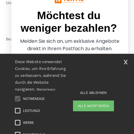
Unsere Engagements
& 14:00–17:30
Freitag: 10:00–14:00
Möchtest du
weniger bezahlen?
Bezahlung mit
Melden Sie sich an, um exklusive Angebote
direkt in Ihrem Postfach zu erhalten.
x
Diese Website verwendet
Unsere Paketzusteller
Cookies, um Ihre Erfahrung
zu verbessern, während Sie
durch die Website
navigieren.
Weiterlesen
ALLE ABLEHNEN
NOTWENDIGE
Ja, ich möchte weniger
ALLE AKZEPTIEREN
bezahlen
LEISTUNGS
👋
Hallo
Wenn Sie Fragen oder Bedenken
WERBE
Rechtliche Hinweise
-
Datenschutzbestimmungen
-
Bedingungen und Konditionen
-
Nein danke, ich möchte mehr bezahlen.
haben, können Sie uns jederzeit
General Contract Conditions
-
Cookie-Richtlinie
-
Site Map
Copyright 2026 ntextil.at
kontaktieren. Unser Chatbot ist hier,
- Alle Rechte vorbehalten