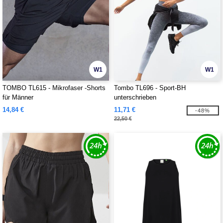
W1
W1
TOMBO TL615 - Mikrofaser -Shorts
Tombo TL696 - Sport-BH
für Männer
unterschrieben
14,84 €
11,71 €
-48%
22,50 €