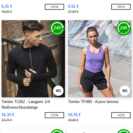
6,31 €
5,51 €
-84%
-85%
40,50 €
37,60 €
W1
W1
Tombo TL562 - Langarm 1/4
Tombo TF080 - Kurze femme
Reißverschlussberge
16,33 €
10,76 €
-53%
-43%
34,70 €
18,90 €