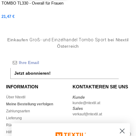
TOMBO TL330 - Overall für Frauen
21,47 €
Einkaufen
Groß- und Einzelhandel Tombo Sport
bei Ntextil
Österreich
Jetzt abonnieren!
INFORMATION
KONTAKTIEREN SIE UNS
Über Ntextil
Kunde
kunde@ntextil.at
Meine Bestellung verfolgen
Sales
Zahlungsarten
verkauf@ntextil.at
Lieferung
Rückerstattungen / Rückgaben
0800 018 026
Hilfe & FAQs
Montag – Donnerstag: 10:00–13:00