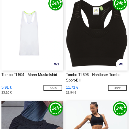
W1
W1
Tombo TL504 - Mann Muskelshirt
Tombo TL696 - Nahtloser Tombo
Sport-BH
5,91 €
11,71 €
-55%
-49%
13,10 €
22,94 €