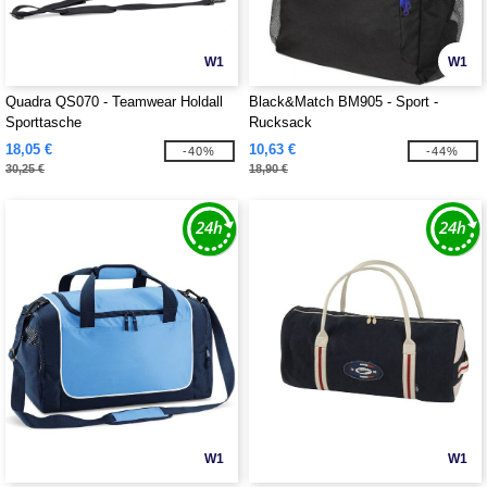
W1
W1
Quadra QS070 - Teamwear Holdall
Black&Match BM905 - Sport -
Sporttasche
Rucksack
18,05 €
10,63 €
-40%
-44%
30,25 €
18,90 €
W1
W1