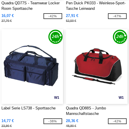
Quadra QD77S - Teamwear Locker
Pen Duick PK033 - Weinlese-Sport-
Room Sporttasche
Tasche Leinwand
16,07 €
27,91 €
-42%
-47%
27,70 €
52,50 €
W1
W1
Label Serie LS738 - Sporttasche
Quadra QD88S - Jumbo
Mannschaftstasche
14,77 €
28,36 €
-38%
-42%
23,90 €
48,80 €