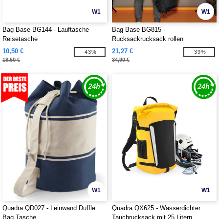
W1
W1
Bag Base BG144 - Lauftasche
Bag Base BG815 -
Reisetasche
Rucksackrucksack rollen
10,50 €
21,27 €
-43%
-39%
18,50 €
34,90 €
W1
W1
Quadra QD027 - Leinwand Duffle
Quadra QX625 - Wasserdichter
Bag Tasche
Tauchrucksack mit 25 Litern