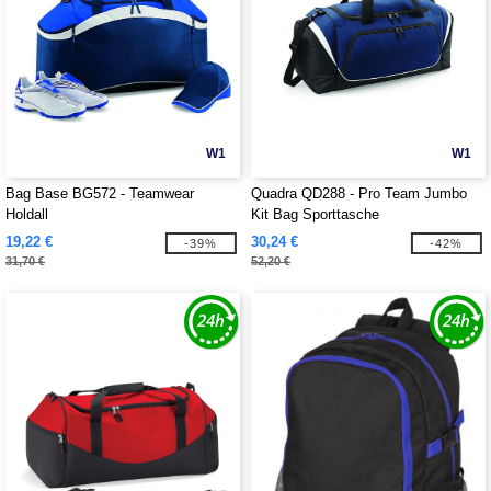
W1
W1
Bag Base BG572 - Teamwear
Quadra QD288 - Pro Team Jumbo
Holdall
Kit Bag Sporttasche
19,22 €
30,24 €
-39%
-42%
31,70 €
52,20 €