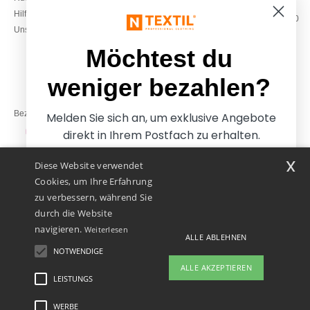
0800 018 026
Hilfe & FAQs
Montag – Donnerstag: 10:00–13:00
Unsere Engagements
& 14:00–17:30
Freitag: 10:00–14:00
Möchtest du
weniger bezahlen?
Bezahlung mit
Melden Sie sich an, um exklusive Angebote
direkt in Ihrem Postfach zu erhalten.
x
Diese Website verwendet
Unsere Paketzusteller
Cookies, um Ihre Erfahrung
zu verbessern, während Sie
durch die Website
navigieren.
Weiterlesen
ALLE ABLEHNEN
NOTWENDIGE
Ja, ich möchte weniger
ALLE AKZEPTIEREN
bezahlen
LEISTUNGS
👋
Hallo
Wenn Sie Fragen oder Bedenken
WERBE
Rechtliche Hinweise
-
Datenschutzbestimmungen
-
Bedingungen und Konditionen
-