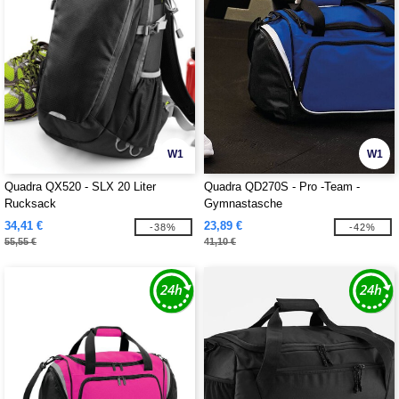
W1
W1
Quadra QX520 - SLX 20 Liter
Quadra QD270S - Pro -Team -
Rucksack
Gymnastasche
34,41 €
23,89 €
-38%
-42%
55,55 €
41,10 €