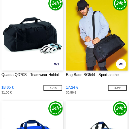
W1
W1
Quadra QD70S - Teamwear Holdall
Bag Base BG544 - Sporttasche
18,05 €
17,24 €
-42%
-43%
31,00 €
30,50 €