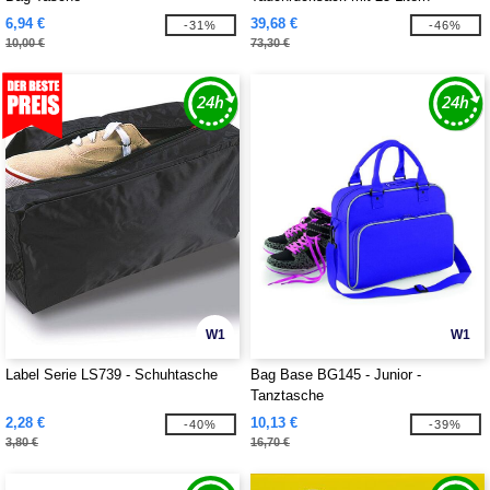
6,94 €
39,68 €
-31%
-46%
10,00 €
73,30 €
W1
W1
Label Serie LS739 - Schuhtasche
Bag Base BG145 - Junior -
Tanztasche
2,28 €
10,13 €
-40%
-39%
3,80 €
16,70 €