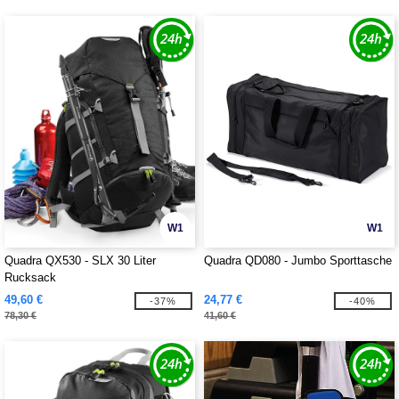
W1
W1
Quadra QX530 - SLX 30 Liter
Quadra QD080 - Jumbo Sporttasche
Rucksack
49,60 €
24,77 €
-37%
-40%
78,30 €
41,60 €