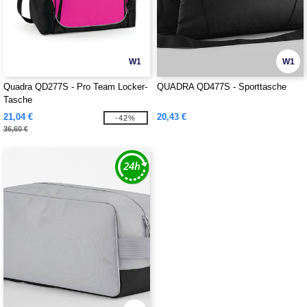
W1
W1
Quadra QD277S - Pro Team Locker-
QUADRA QD477S - Sporttasche
Tasche
21,04 €
20,43 €
-42%
36,60 €