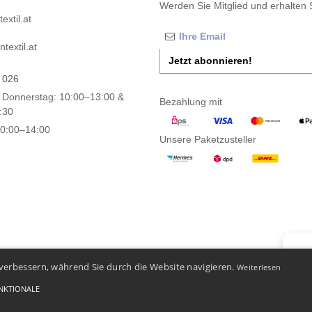
Werden Sie Mitglied und erhalten 
xtil.at
textil.at
Jetzt abonnieren!
 026
 Donnerstag: 10:00–13:00 &
Bezahlung mit
:30
10:00–14:00
Unsere Paketzusteller
👋
Ha
verbessern, während Sie durch die Website navigieren.
Weiterlesen
Wenn S
Unser 
NKTIONALE
-
Bedingungen und Konditionen
-
General Contract Conditions
-
Cookie-Richtlinie
-
Site Map