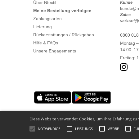
Über Ntextil
Kunde
kunde@nte
Meine Bestellung verfolgen
Sales
Zahlungsarten
verkauf@n
Lieferung
Rückerstattungen / Rückgaben
0800 018
Hilfe & FAQs
Montag –
14:00–17
Unsere Engagements
Freitag: 
Diese Website verwendet Cookies, um Ihre Erfahrung zu 
NOTWENDIGE
LEISTUNGS
WERBE
FU
Rechtliche Hinweise
-
Datenschutzbestimmungen