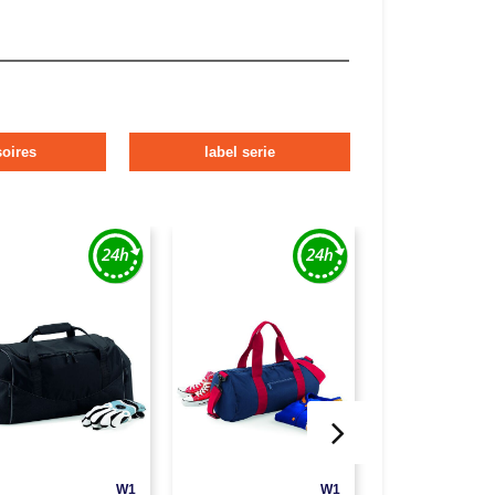
oires
label serie
W1
W1