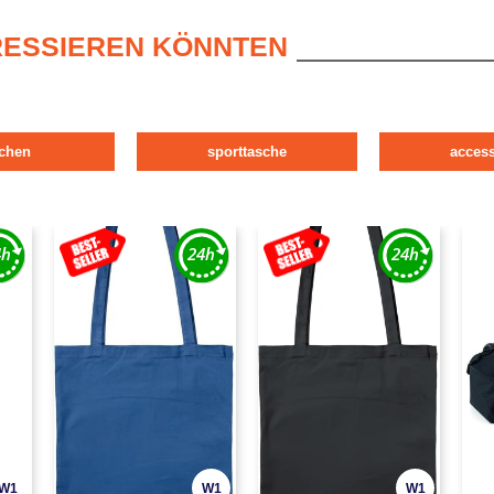
ERESSIEREN KÖNNTEN
schen
sporttasche
access
W1
W1
W1