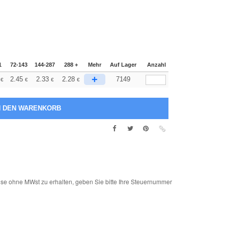
1
72-143
144-287
288 +
Mehr
Auf Lager
Anzahl
+
2.45
2.33
2.28
7149
€
€
€
€
e ohne MWst zu erhalten, geben Sie bitte Ihre Steuernummer