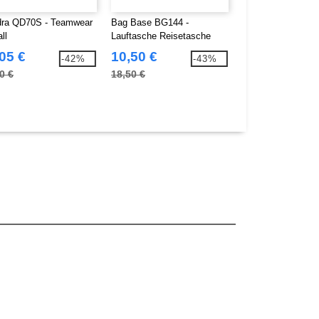
ra QD70S - Teamwear
Bag Base BG144 -
Label Serie LS724
ll
Lauftasche Reisetasche
Schuhtasche
05 €
10,50 €
6,57 €
-42%
-43%
0 €
18,50 €
10,50 €