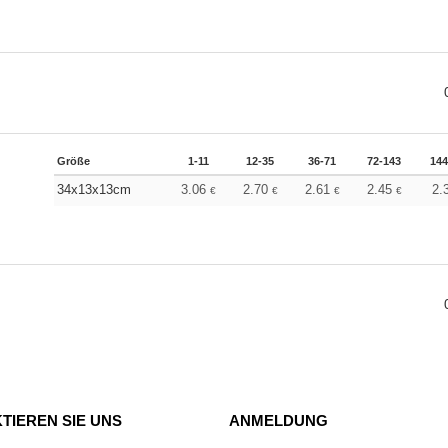
Größe
1-11
12-35
36-71
72-143
144
34x13x13cm
3.06
2.70
2.61
2.45
2.
€
€
€
€
TIEREN SIE UNS
ANMELDUNG