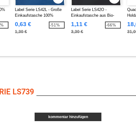
00%
Label Serie LS42L - Große
Label Serie LS42O -
Quad
Einkaufstasche 100%
Einkaufstasche aus Bio-
Holda
Baumwolle
Baumwolle
0,63 €
1,11 €
18,
1%
-51%
-66%
1,30 €
3,30 €
31,0
IE LS739
kommentar hinzufügen