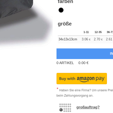
farben
größe
1-11
12-35
36-7
34x13x13cm
3.06
2.70
2.61
€
€
0
ARTIKEL
0.00
€
Haben Sie eine Firma? Um unsere Preis
beim Zahlungsvorgang an.
großauftrag?