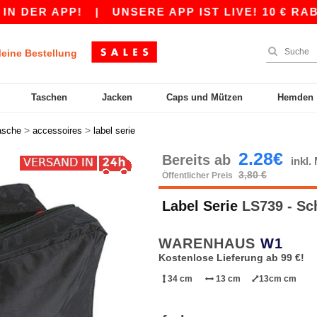
ER APP!
|
UNSERE APP IST LIVE! 10 € RABATT
eine Bestellung
Taschen
Jacken
Caps und Mützen
Hemden
>
>
asche
accessoires
label serie
2.28€
Bereits ab
inkl
3,80 €
Öffentlicher Preis
Label Serie
LS739 - Sc
WARENHAUS
W1
Kostenlose Lieferung ab 99 €!
34 cm
13 cm
13cm cm