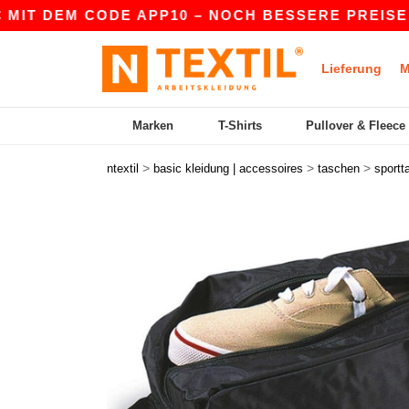
IT DEM CODE APP10 – NOCH BESSERE PREISE IN D
Lieferung
M
Marken
T-Shirts
Pullover & Fleece
>
>
>
ntextil
basic kleidung | accessoires
taschen
sportt