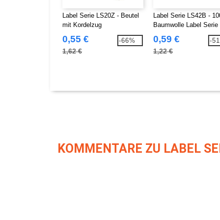
Label Serie LS20Z - Beutel
Label Serie LS42B - 1
mit Kordelzug
Baumwolle Label Serie
LS42B Beutel
0,55 €
0,59 €
-66%
-5
1,62 €
1,22 €
KOMMENTARE ZU LABEL SER