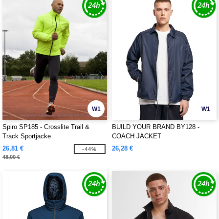
W1
W1
Spiro SP185 - Crosslite Trail &
BUILD YOUR BRAND BY128 -
Track Sportjacke
COACH JACKET
26,81 €
26,28 €
-44%
48,00 €