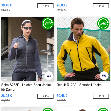
30,48 €
28,03 €
-48%
-44%
58,10 €
49,90 €
W1
W1
Spiro S268F - Leichte Sport-Jacke
Result R120A - Softshell Jacke
für Damen
28,03 €
30,48 €
-44%
-11%
49,90 €
34,11 €