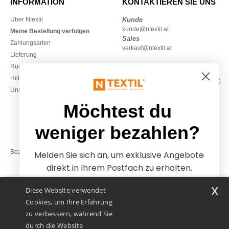
INFORMATION
KONTAKTIEREN SIE UNS
Über Ntextil
Kunde
kunde@ntextil.at
Meine Bestellung verfolgen
Sales
Zahlungsarten
verkauf@ntextil.at
Lieferung
Rückerstattungen / Rückgaben
0800 018 026
Hilfe & FAQs
Montag – Donnerstag: 10:00–13:00
Unsere Engagements
& 14:00–17:30
Freitag: 10:00–14:00
Möchtest du
weniger bezahlen?
Bezahlung mit
Melden Sie sich an, um exklusive Angebote
direkt in Ihrem Postfach zu erhalten.
x
Diese Website verwendet
Unsere Paketzusteller
Cookies, um Ihre Erfahrung
zu verbessern, während Sie
durch die Website