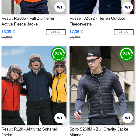
W1
W1
Result RS036 - Full Zip Herren
Russell JZ872 - Herren Outdoor
Active Fleece Jacke
Fleeceweste
13,39 €
17,36 €
-44%
-48%
23,80 €
33,70 €
W1
W1
Result R120 - Aktivität Softshell
Spiro S268M - Zull Gravity Jacke
Jacke
Männer