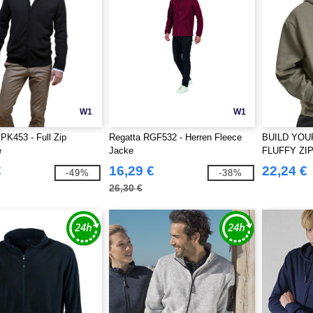
W1
W1
PK453 - Full Zip
Regatta RGF532 - Herren Fleece
BUILD YOU
e
Jacke
FLUFFY ZI
€
16,29 €
22,24 €
-49%
-38%
26,30 €