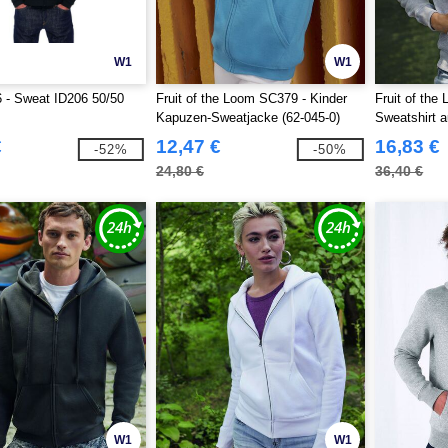
W1
W1
 - Sweat ID206 50/50
Fruit of the Loom SC379 - Kinder
Fruit of th
Kapuzen-Sweatjacke (62-045-0)
Sweatshirt 
Reißverschl
€
12,47 €
16,83 €
-52%
-50%
24,80 €
36,40 €
W1
W1