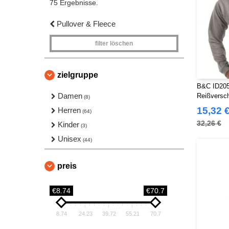
75 Ergebnisse.
Pullover & Fleece
filter löschen
zielgruppe
B&C ID205 
Damen
Reißversc
(8)
15,32 
Herren
(64)
32,26 €
Kinder
(3)
Unisex
(44)
preis
€8.74
€70.7
8.74
24.23
39.72
55.21
70.7