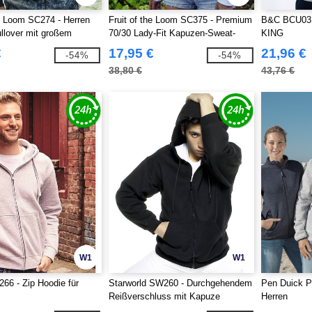
he Loom SC274 - Herren
Fruit of the Loom SC375 - Premium
B&C BCU03K
llover mit großem
70/30 Lady-Fit Kapuzen-Sweat-
KING
hluss
Jacke
€
17,95 €
21,96 €
-54%
-54%
38,80 €
43,76 €
W1
W1
266 - Zip Hoodie für
Starworld SW260 - Durchgehendem
Pen Duick P
Reißverschluss mit Kapuze
Herren