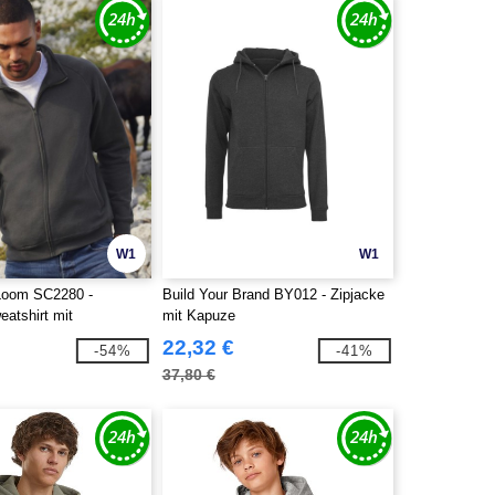
W1
W1
 Loom SC2280 -
Build Your Brand BY012 - Zipjacke
atshirt mit
mit Kapuze
uss
22,32 €
-54%
-41%
37,80 €