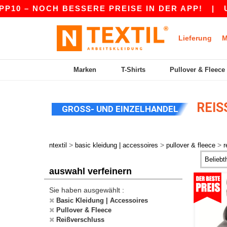
NOCH BESSERE PREISE IN DER APP!
|
UNSERE A
Lieferung
M
Marken
T-Shirts
Pullover & Fleece
REIS
GROSS- UND EINZELHANDEL
>
>
>
ntextil
basic kleidung | accessoires
pullover & fleece
r
auswahl verfeinern
Sie haben ausgewählt :
Basic Kleidung | Accessoires
Pullover & Fleece
Reißverschluss