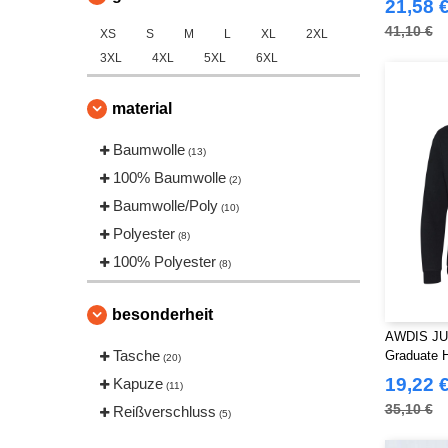
21,58 
41,10 €
XS
S
M
L
XL
2XL
3XL
4XL
5XL
6XL
material
Baumwolle
(13)
100% Baumwolle
(2)
Baumwolle/Poly
(10)
Polyester
(8)
100% Polyester
(8)
besonderheit
AWDIS JU
Tasche
Graduate 
(20)
19,22 
Kapuze
(11)
35,10 €
Reißverschluss
(5)