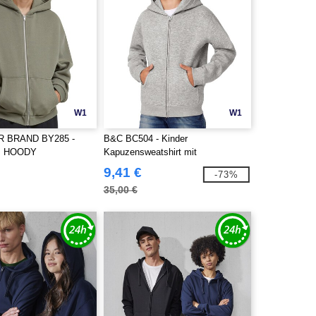
W1
W1
R BRAND BY285 -
B&C BC504 - Kinder
P HOODY
Kapuzensweatshirt mit
Reißverschluss
9,41 €
-73%
35,00 €