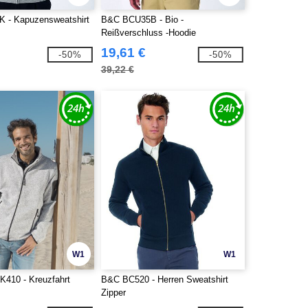
 - Kapuzensweatshirt
B&C BCU35B - Bio -
Reißverschluss -Hoodie
19,61 €
-50%
-50%
39,22 €
W1
W1
K410 - Kreuzfahrt
B&C BC520 - Herren Sweatshirt
Zipper