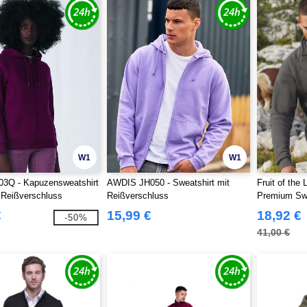
W1
W1
Q - Kapuzensweatshirt
AWDIS JH050 - Sweatshirt mit
Fruit of the
 Reißverschluss
Reißverschluss
Premium Swe
Reißverschl
€
15,99 €
18,92 €
-50%
41,00 €