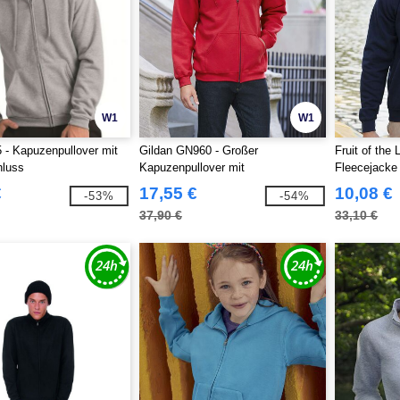
W1
W1
- Kapuzenpullover mit
Gildan GN960 - Großer
Fruit of the
hluss
Kapuzenpullover mit
Fleecejacke
Reißverschluss
€
17,55 €
10,08 €
-53%
-54%
37,90 €
33,10 €