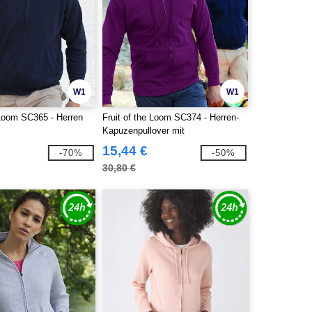
W1
W1
 Loom SC365 - Herren
Fruit of the Loom SC374 - Herren-
Kapuzenpullover mit
Reißverschluss
15,44 €
-70%
-50%
30,80 €