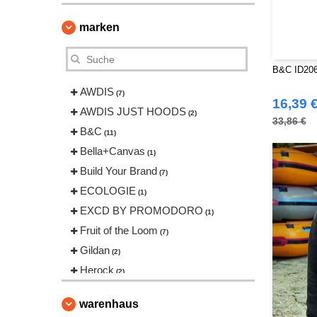
marken
B&C ID206
AWDIS
(7)
16,39 
AWDIS JUST HOODS
(2)
33,86 €
B&C
(11)
Bella+Canvas
(1)
Build Your Brand
(7)
ECOLOGIE
(1)
EXCD BY PROMODORO
(1)
Fruit of the Loom
(7)
Gildan
(2)
Herock
(2)
JHK
(2)
warenhaus
Just Cool
(2)