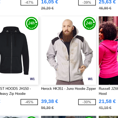
€
16,05 €
25,63 €
-47%
-39%
26,20 €
46,90 €
W1
W1
ST HOODS JH150 -
Herock HK351 - Juno Hoodie Zipper
Russell JZ66
Heavy Zip Hoodie
Hood
€
39,38 €
21,58 €
-45%
-30%
56,30 €
41,10 €