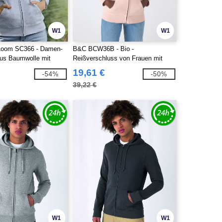
W1
W1
e Loom SC366 - Damen-
B&C BCW36B - Bio -
aus Baumwolle mit
Reißverschluss von Frauen mit
uss
Reißverschluss
19,61 €
-54%
-50%
39,22 €
W1
W1