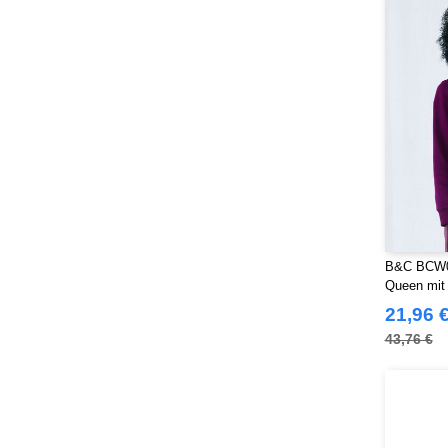
B&C BCW03
Queen mit
21,96 
43,76 €