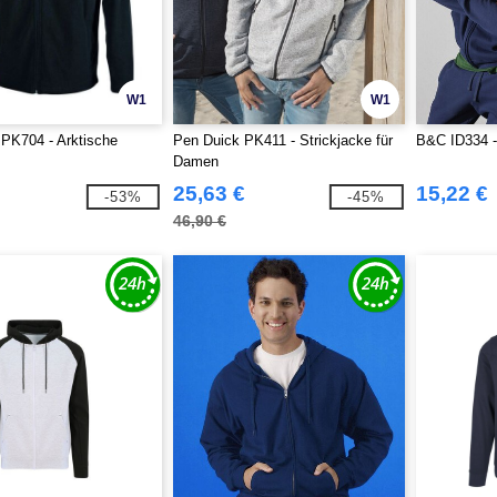
W1
W1
PK704 - Arktische
Pen Duick PK411 - Strickjacke für
B&C ID334 
Damen
25,63 €
15,22 €
-53%
-45%
46,90 €