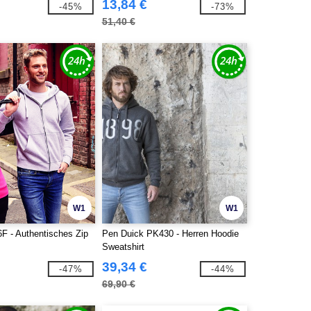
13,84 €
-45%
-73%
51,40 €
W1
W1
F - Authentisches Zip
Pen Duick PK430 - Herren Hoodie
Sweatshirt
39,34 €
-47%
-44%
69,90 €