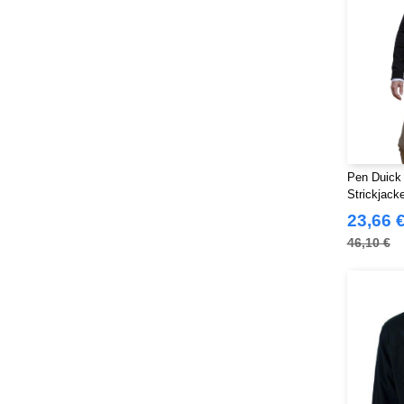
Pen Duick 
Strickjack
23,66 
46,10 €