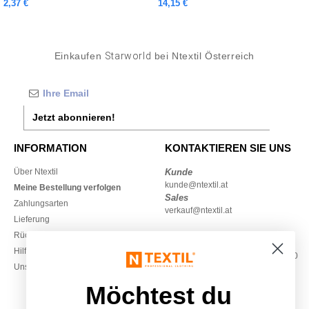
2,37 €
14,15 €
Einkaufen
Starworld
bei Ntextil Österreich
Jetzt abonnieren!
INFORMATION
KONTAKTIEREN SIE UNS
Über Ntextil
Kunde
kunde@ntextil.at
Meine Bestellung verfolgen
Sales
Zahlungsarten
verkauf@ntextil.at
Lieferung
Rückerstattungen / Rückgaben
0800 018 026
Hilfe & FAQs
Montag – Donnerstag: 10:00–13:00
Unsere Engagements
& 14:00–17:30
Freitag: 10:00–14:00
Möchtest du