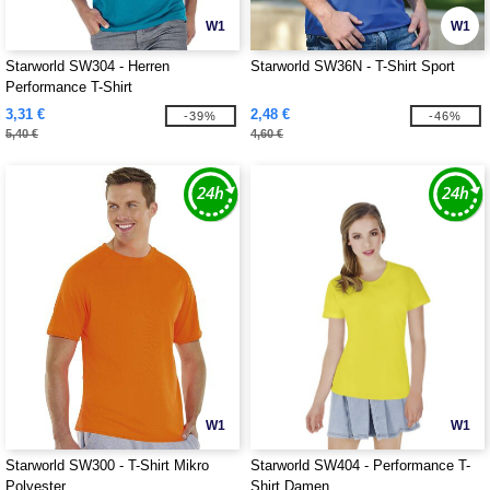
W1
W1
Starworld SW304 - Herren
Starworld SW36N - T-Shirt Sport
Performance T-Shirt
3,31 €
2,48 €
-39%
-46%
5,40 €
4,60 €
W1
W1
Starworld SW300 - T-Shirt Mikro
Starworld SW404 - Performance T-
Polyester
Shirt Damen