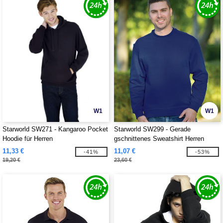
W1
W1
Starworld SW271 - Kangaroo Pocket
Starworld SW299 - Gerade
Hoodie für Herren
gschnittenes Sweatshirt Herren
11,33 €
11,07 €
-41%
-53%
19,20 €
23,60 €