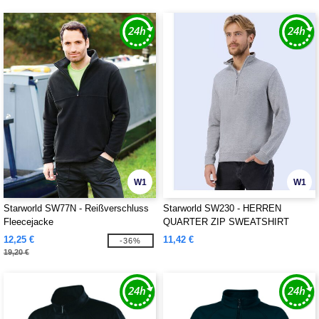
W1
W1
Starworld SW77N - Reißverschluss
Starworld SW230 - HERREN
Fleecejacke
QUARTER ZIP SWEATSHIRT
12,25 €
11,42 €
-36%
19,20 €