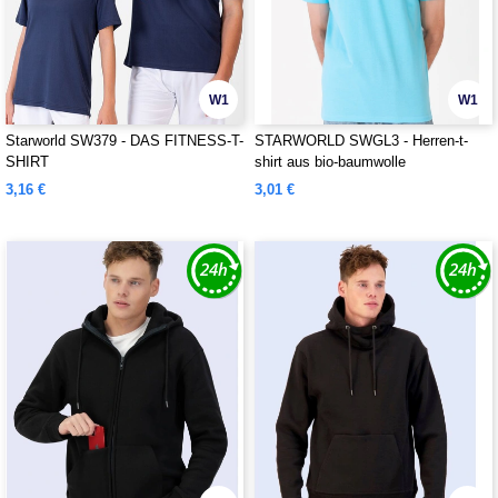
W1
W1
Starworld SW379 - DAS FITNESS-T-
STARWORLD SWGL3 - Herren-t-
SHIRT
shirt aus bio-baumwolle
3,16 €
3,01 €