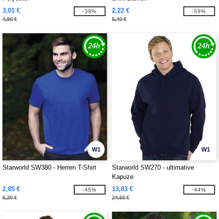
3,01 €
2,22 €
-39%
-59%
4,90 €
5,40 €
W1
W1
Starworld SW380 - Herren T-Shirt
Starworld SW270 - ultimative
Kapuze
2,85 €
13,83 €
-45%
-44%
5,20 €
24,60 €