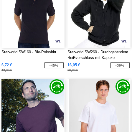
W1
W1
Starworld SW160 - Bio-Poloshirt
Starworld SW260 - Durchgehendem
Reißverschluss mit Kapuze
6,72 €
16,05 €
-45%
-39%
12,30 €
26,20 €