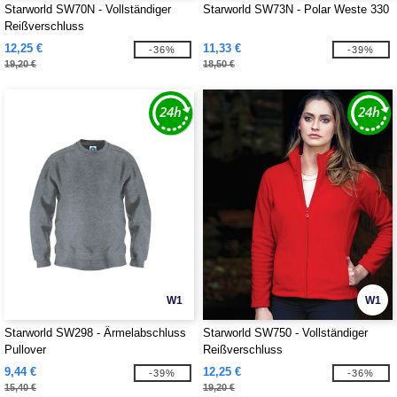
Starworld SW70N - Vollständiger
Starworld SW73N - Polar Weste 330
Reißverschluss
12,25 €
11,33 €
-36%
-39%
19,20 €
18,50 €
W1
W1
Starworld SW298 - Ärmelabschluss
Starworld SW750 - Vollständiger
Pullover
Reißverschluss
9,44 €
12,25 €
-39%
-36%
15,40 €
19,20 €