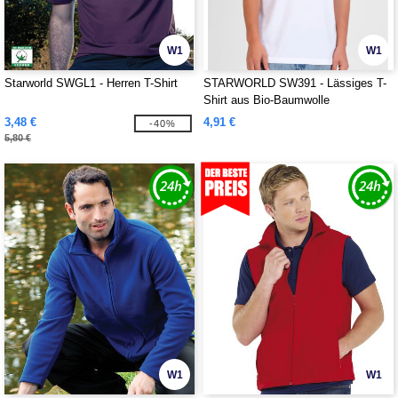
W1
W1
Starworld SWGL1 - Herren T-Shirt
STARWORLD SW391 - Lässiges T-
Shirt aus Bio-Baumwolle
3,48 €
4,91 €
-40%
5,80 €
W1
W1