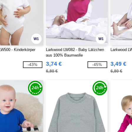
W1
W1
W500 - Kinderkörper
Larkwood LW082 - Baby Lätzchen
Larkwood LW
aus 100% Baumwolle
3,74 €
3,49 €
-43%
-45%
6,80 €
6,80 €