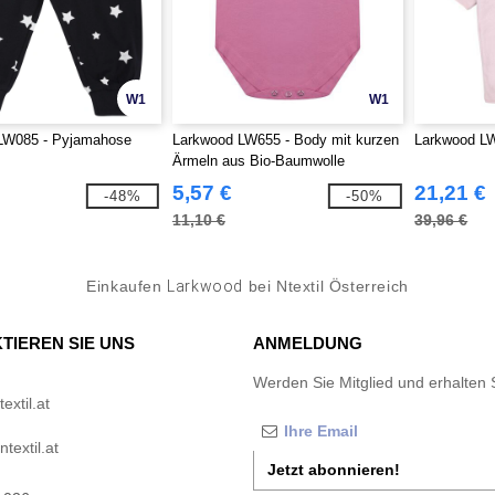
W1
W1
LW085 - Pyjamahose
Larkwood LW655 - Body mit kurzen
Larkwood LW
Ärmeln aus Bio-Baumwolle
5,57 €
21,21 €
-48%
-50%
11,10 €
39,96 €
Einkaufen
Larkwood
bei Ntextil Österreich
TIEREN SIE UNS
ANMELDUNG
Werden Sie Mitglied und erhalten 
xtil.at
textil.at
Jetzt abonnieren!