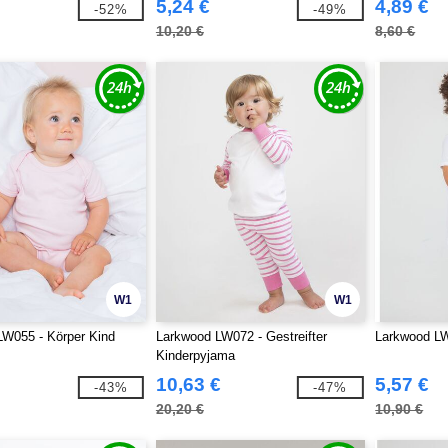
5,24 €
4,89 €
-52%
-49%
10,20 €
8,60 €
W1
W1
LW055 - Körper Kind
Larkwood LW072 - Gestreifter
Larkwood LW
Kinderpyjama
10,63 €
5,57 €
-43%
-47%
20,20 €
10,90 €