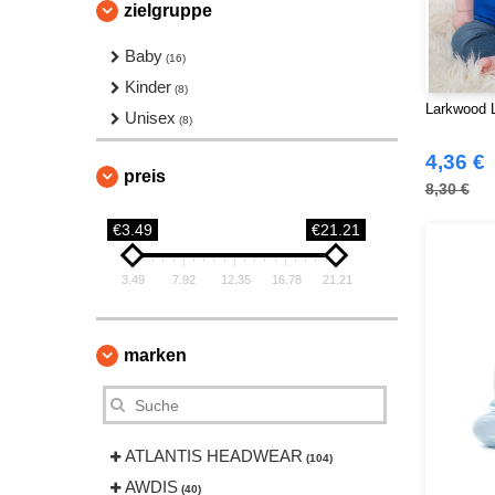
zielgruppe
Baby
(16)
Kinder
(8)
Larkwood L
Unisex
(8)
4,36 €
preis
8,30 €
€3.49
€21.21
3.49
7.92
12.35
16.78
21.21
marken
ATLANTIS HEADWEAR
(104)
AWDIS
(40)