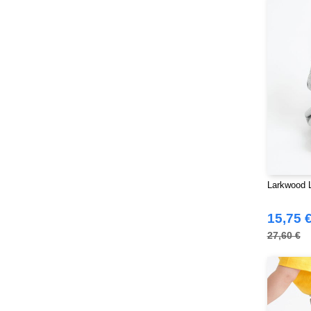
Just Cool
(45)
Karlowsky
(70)
Korntex
(50)
Label Serie
(8)
Larkwood
(32)
Mantis
(32)
Mumbles
(54)
NEW MORNING STUDIOS
(30)
NEWGEN
(16)
Neutral
(51)
Larkwood 
Paredes
(19)
Parks
15,75 
(1)
Pen Duick
27,60 €
(134)
Produkt JACK & JONES
(10)
Promodoro
(27)
Quadra
(115)