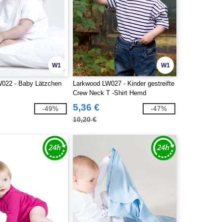
W1
W1
022 - Baby Lätzchen
Larkwood LW027 - Kinder gestreifte
Crew Neck T -Shirt Hemd
5,36 €
-49%
-47%
10,20 €