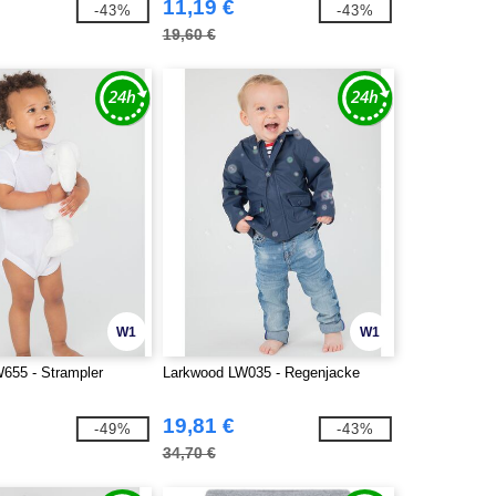
11,19 €
-43%
-43%
19,60 €
W1
W1
655 - Strampler
Larkwood LW035 - Regenjacke
19,81 €
-49%
-43%
34,70 €