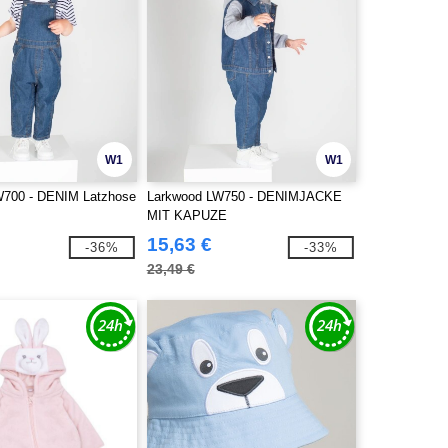
W1
W1
W700 - DENIM Latzhose
Larkwood LW750 - DENIMJACKE
MIT KAPUZE
15,63 €
-36%
-33%
23,49 €