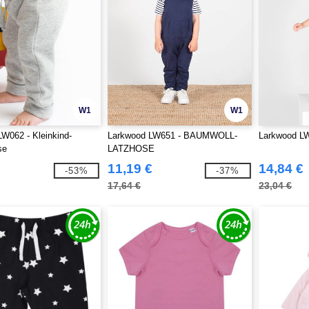
W1
W1
W062 - Kleinkind-
Larkwood LW651 - BAUMWOLL-
Larkwood L
se
LATZHOSE
11,19 €
14,84 €
-53%
-37%
17,64 €
23,04 €