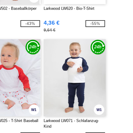
502 - Baseballkörper
Larkwood LW620 - Bio-T-Shirt
4,36 €
-43%
-55%
9,64 €
W1
W1
025 - T-Shirt Baseball
Larkwood LW071 - Schlafanzug-
Kind