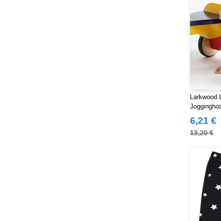
RICA LEWIS
(16)
Regatta
(99)
Result
(242)
Roly Workwear
(170)
Russell
(54)
Russell Collection
(32)
SF Men
(18)
SF Mini
Larkwood L
(10)
Joggingho
SF Women
(20)
6,21 €
Sans Étiquette
(6)
13,20 €
Skinnifit
(14)
Spiro
(24)
Splashmacs
(3)
Starworld
(26)
Stedman
(32)
Stormtech
(42)