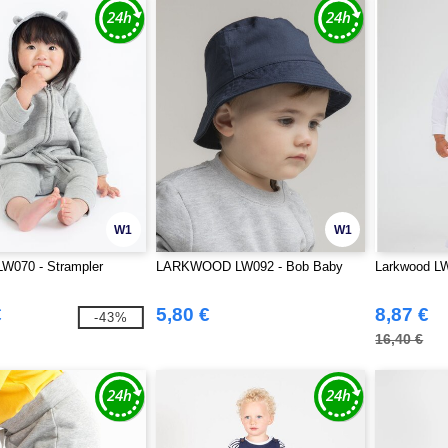
W1
W1
LW070 - Strampler
LARKWOOD LW092 - Bob Baby
Larkwood LW
€
5,80 €
8,87 €
-43%
16,40 €