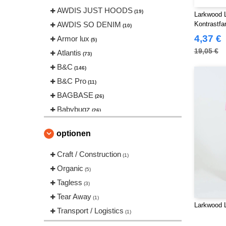
AWDIS JUST HOODS
(19)
Larkwood 
AWDIS SO DENIM
Kontrastfa
(10)
4,37 €
Armor lux
(5)
19,05 €
Atlantis
(73)
B&C
(146)
B&C Pro
(11)
BAGBASE
(26)
Babybugz
(26)
Bag Base
(146)
optionen
Beechfield
(239)
Bella+Canvas
Craft / Construction
(22)
(1)
Black&Match
Organic
(20)
(5)
Build Your Brand
Tagless
(126)
(3)
CLUBCLASS
Tear Away
(20)
(1)
Larkwood
Craghoppers
Transport / Logistics
(14)
(1)
ECOLOGIE
(8)