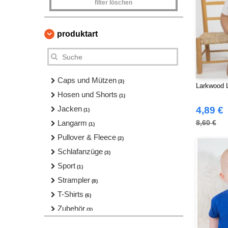
filter löschen
produktart
Caps und Mützen
(3)
Larkwood L
Hosen und Shorts
(1)
Jacken
4,89 €
(1)
Langarm
8,60 €
(1)
Pullover & Fleece
(2)
Schlafanzüge
(3)
Sport
(1)
Strampler
(8)
T-Shirts
(6)
Zubehör
(3)