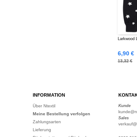
THE ONE TOWELLING
(34)
TIGER
(11)
Tee Jays
(127)
Tombo
(34)
Tombo Teamsport
(1)
Larkwood 
Towel city
(36)
VELILLA
6,90 €
(116)
VESTI
13,32 €
(19)
Westford mill
(128)
Yoko
(55)
INFORMATION
KONTAK
Über Ntextil
Kunde
kunde@nte
Meine Bestellung verfolgen
Sales
Zahlungsarten
verkauf@n
Lieferung