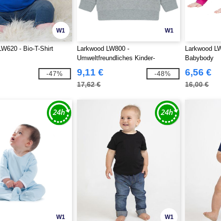
W1
W1
W620 - Bio-T-Shirt
Larkwood LW800 -
Larkwood L
Umweltfreundliches Kinder-
Babybody
Sweatshirt
9,11 €
6,56 €
-47%
-48%
17,62 €
16,00 €
W1
W1