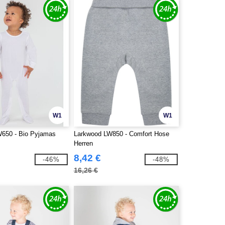
W1
W1
650 - Bio Pyjamas
Larkwood LW850 - Comfort Hose
Herren
8,42 €
-46%
-48%
16,26 €