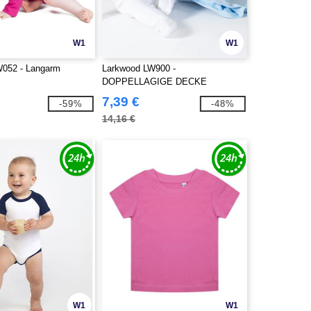
W1
W1
W052 - Langarm
Larkwood LW900 -
DOPPELLAGIGE DECKE
7,39 €
-59%
-48%
14,16 €
W1
W1