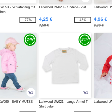
LW053 - Schlafanzug mit
Larkwood LW020 - Kinder-T-Shirt
Larkwood LW
rben
4,25 €
4,96 €
-77%
-43%
7,50 €
8,70 €
W1
W1
 LW090 - BABY-MÜTZE
Larkwood LW021 - Lange Ärmel T-
Larkwood LW
Shirt baby