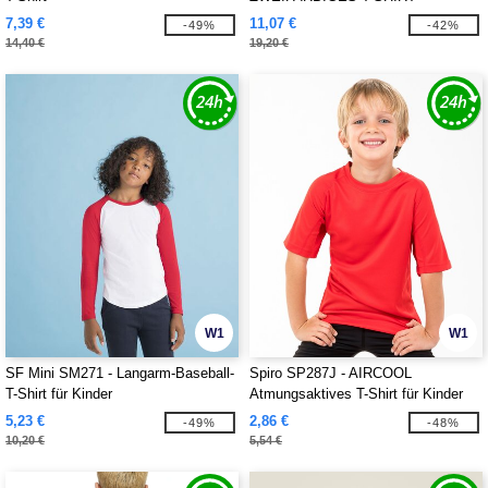
7,39 €
11,07 €
-49%
-42%
14,40 €
19,20 €
W1
W1
SF Mini SM271 - Langarm-Baseball-
Spiro SP287J - AIRCOOL
T-Shirt für Kinder
Atmungsaktives T-Shirt für Kinder
5,23 €
2,86 €
-49%
-48%
10,20 €
5,54 €