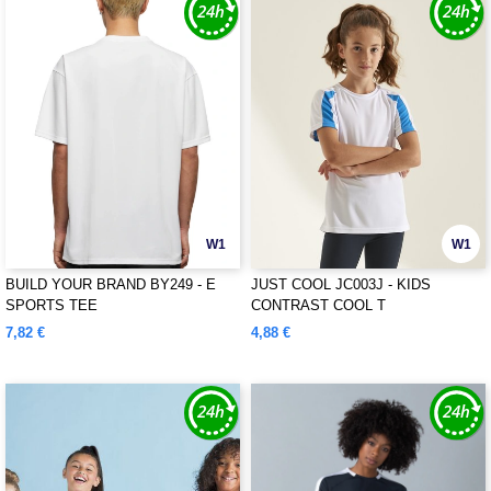
W1
W1
BUILD YOUR BRAND BY249 - E
JUST COOL JC003J - KIDS
SPORTS TEE
CONTRAST COOL T
7,82 €
4,88 €