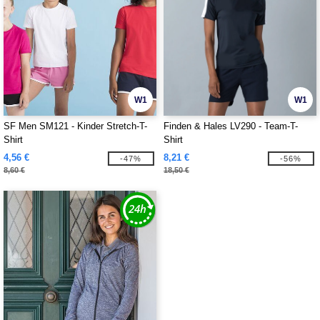
W1
W1
SF Men SM121 - Kinder Stretch-T-
Finden & Hales LV290 - Team-T-
Shirt
Shirt
4,56 €
8,21 €
-47%
-56%
8,60 €
18,50 €