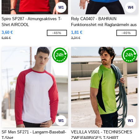
W1
W4
Spiro SP287 - Atmungsaktives T-
Roly CA0407 - BAHRAIN
Shirt AIRCOOL
Funktionsshirt mit Raglanärmeln aus
CONTROL-DRY Material
3,60 €
1,81 €
-46%
-46%
6,66 €
3,34 €
W1
W1
SF Men SF271 - Langarm-Baseball-
VELILLA V5501 - TECHNISCHES
T-Shirt
ZWEIFARBIGES T-SHIRT