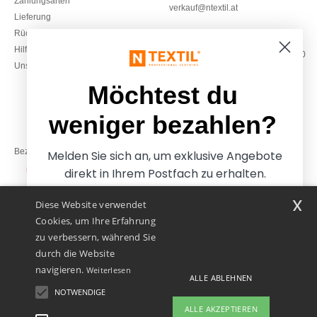
Zahlungsarten
verkauf@ntextil.at
Lieferung
Rückerstattungen / Rückgaben
0800 018 026
Hilfe & FAQs
Montag – Donnerstag: 10:00–13:00
Unsere Engagements
& 14:00–17:30
Freitag: 10:00–14:00
Möchtest du
weniger bezahlen?
Bezahlung mit
Melden Sie sich an, um exklusive Angebote
direkt in Ihrem Postfach zu erhalten.
x
Diese Website verwendet
Unsere Paketzusteller
Cookies, um Ihre Erfahrung
zu verbessern, während Sie
durch die Website
navigieren.
Weiterlesen
ALLE ABLEHNEN
NOTWENDIGE
Ja, ich möchte weniger
ALLE AKZEPTIEREN
bezahlen