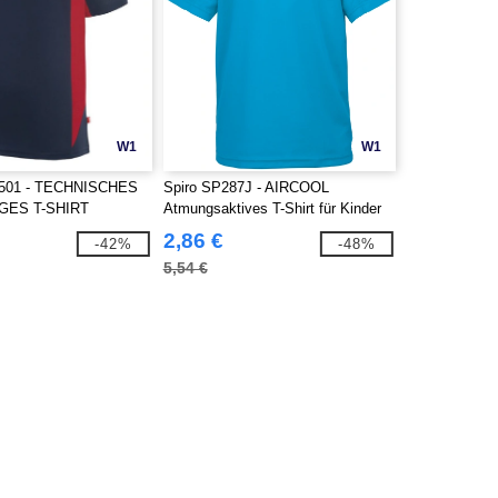
W1
W1
5501 - TECHNISCHES
Spiro SP287J - AIRCOOL
GES T-SHIRT
Atmungsaktives T-Shirt für Kinder
2,86 €
-42%
-48%
5,54 €