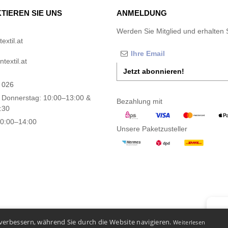
TIEREN SIE UNS
ANMELDUNG
Werden Sie Mitglied und erhalten 
xtil.at
textil.at
Jetzt abonnieren!
 026
 Donnerstag: 10:00–13:00 &
Bezahlung mit
:30
10:00–14:00
Unsere Paketzusteller
👋
Ha
verbessern, während Sie durch die Website navigieren.
Weiterlesen
Wenn S