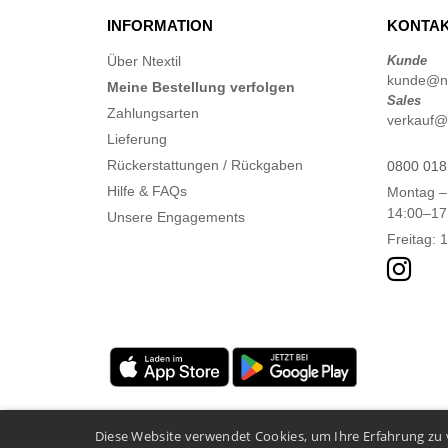
INFORMATION
KONTAK
Über Ntextil
Kunde
kunde@nte
Meine Bestellung verfolgen
Sales
Zahlungsarten
verkauf@n
Lieferung
Rückerstattungen / Rückgaben
0800 018
Hilfe & FAQs
Montag –
14:00–17
Unsere Engagements
Freitag: 
Diese Website verwendet Cookies, um Ihre Erfahrung zu 