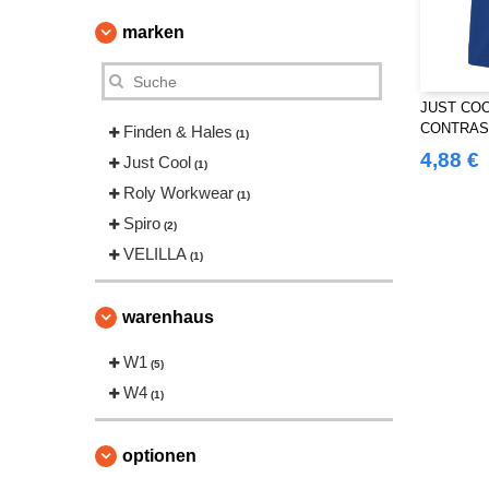
marken
JUST COO
CONTRAS
Finden & Hales
(1)
4,88 €
Just Cool
(1)
Roly Workwear
(1)
Spiro
(2)
VELILLA
(1)
warenhaus
W1
(5)
W4
(1)
optionen