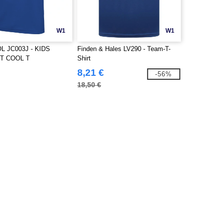
W1
W1
L JC003J - KIDS
Finden & Hales LV290 - Team-T-
T COOL T
Shirt
8,21 €
-56%
18,50 €