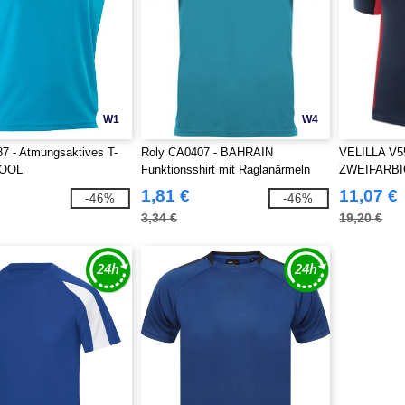
W1
W4
7 - Atmungsaktives T-
Roly CA0407 - BAHRAIN
VELILLA V
COOL
Funktionsshirt mit Raglanärmeln
ZWEIFARBI
aus CONTROL-DRY Material
1,81 €
11,07 €
-46%
-46%
3,34 €
19,20 €