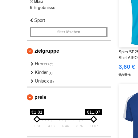
Blau
6 Ergebnisse.
Sport
filter löschen
zielgruppe
Spiro SP28
Shirt AIR
Herren
(5)
3,60 €
Kinder
(1)
6,66 €
Unisex
(3)
preis
€1.81
€11.07
1.81
4.13
6.44
8.76
11.07