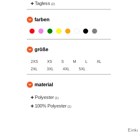
Tagless
(2)
farben
größe
2XS
XS
S
M
L
XL
2XL
3XL
4XL
5XL
material
Polyester
(1)
100% Polyester
(1)
Eink