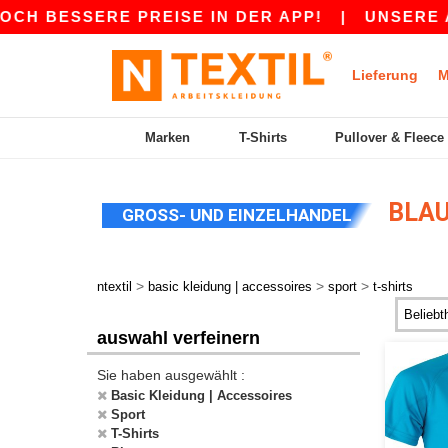
CH BESSERE PREISE IN DER APP!
|
UNSERE APP 
Lieferung
M
Marken
T-Shirts
Pullover & Fleece
BLAU
GROSS- UND EINZELHANDEL
>
>
>
ntextil
basic kleidung | accessoires
sport
t-shirts
auswahl verfeinern
Sie haben ausgewählt :
Basic Kleidung | Accessoires
Sport
T-Shirts