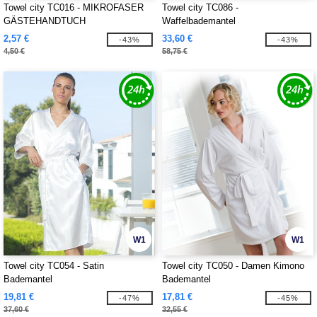
Towel city TC016 - MIKROFASER
Towel city TC086 -
GÄSTEHANDTUCH
Waffelbademantel
2,57 €
33,60 €
-43%
-43%
4,50 €
58,75 €
W1
W1
Towel city TC054 - Satin
Towel city TC050 - Damen Kimono
Bademantel
Bademantel
19,81 €
17,81 €
-47%
-45%
37,60 €
32,55 €