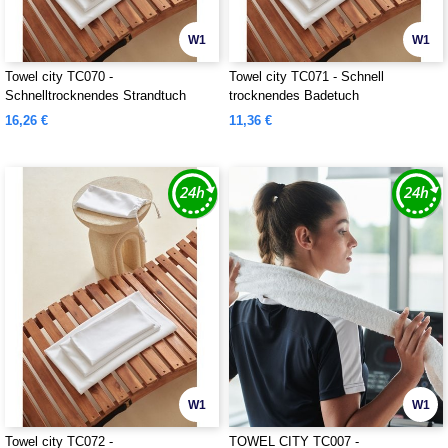
W1
W1
Towel city TC070 -
Towel city TC071 - Schnell
Schnelltrocknendes Strandtuch
trocknendes Badetuch
16,26 €
11,36 €
W1
W1
Towel city TC072 -
TOWEL CITY TC007 -