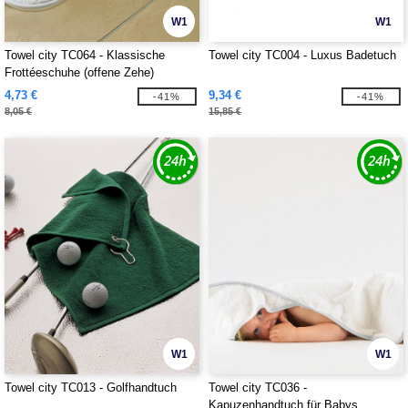
W1
W1
Towel city TC064 - Klassische
Towel city TC004 - Luxus Badetuch
Frottéeschuhe (offene Zehe)
4,73 €
9,34 €
-41%
-41%
8,05 €
15,85 €
W1
W1
Towel city TC013 - Golfhandtuch
Towel city TC036 -
Kapuzenhandtuch für Babys