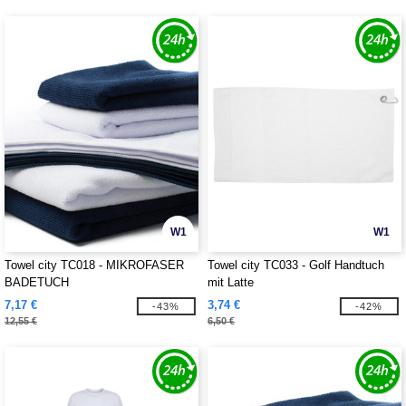
W1
W1
Towel city TC018 - MIKROFASER
Towel city TC033 - Golf Handtuch
BADETUCH
mit Latte
7,17 €
3,74 €
-43%
-42%
12,55 €
6,50 €