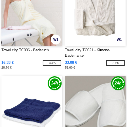
W1
W1
Towel city TC006 - Badetuch
Towel city TC021 - Kimono-
Bademantel
16,33 €
33,08 €
-43%
-37%
28,70 €
52,60 €