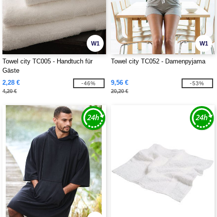
W1
W1
Towel city TC005 - Handtuch für
Towel city TC052 - Damenpyjama
Gäste
2,28 €
9,56 €
-46%
-53%
4,20 €
20,20 €