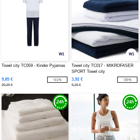
W1
W1
Towel city TC059 - Kinder Pyjamas
Towel city TC017 - MIKROFASER
SPORT Towel city
9,85 €
3,92 €
-51%
-36%
20,20 €
6,15 €