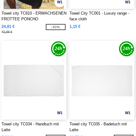
W1
W1
Towel city TC810 - ERWACHSENEN
Towel City TC001 - Luxury range -
FROTTEE PONCHO
face cloth
24,81 €
1,15 €
-40%
41,66 €
W1
W1
Towel city TC034 - Handtuch mit
Towel city TC035 - Badetuch mit
Latte
Latte