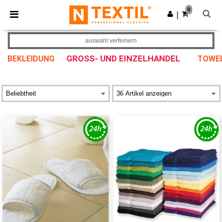
×
Ntextil App
0
App holen
|
Bessere Preise in der App!
auswahl verfeinern
GROSS- UND EINZELHANDEL
BEKLEIDUNG
TOWEL