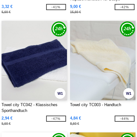
3,32 €
9,00 €
-41%
-42%
5,60 €
15,60 €
W1
W1
Towel city TC042 - Klassisches
Towel city TC003 - Handtuch
Sporthandtuch
2,94 €
4,84 €
-47%
-44%
5,60 €
8,60 €