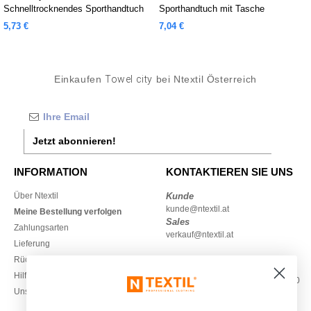
Schnelltrocknendes Sporthandtuch
Sporthandtuch mit Tasche
5,73 €
7,04 €
Einkaufen
Towel city
bei Ntextil Österreich
Jetzt abonnieren!
INFORMATION
KONTAKTIEREN SIE UNS
Über Ntextil
Kunde
kunde@ntextil.at
Meine Bestellung verfolgen
Sales
Zahlungsarten
verkauf@ntextil.at
Lieferung
Rückerstattungen / Rückgaben
0800 018 026
Hilfe & FAQs
Montag – Donnerstag: 10:00–13:00
Unsere Engagements
& 14:00–17:30
Freitag: 10:00–14:00