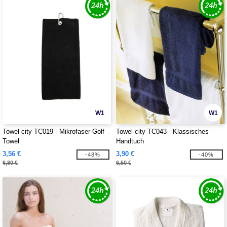
W1
W1
Towel city TC019 - Mikrofaser Golf
Towel city TC043 - Klassisches
Towel
Handtuch
3,56 €
3,90 €
-48%
-40%
6,80 €
6,50 €