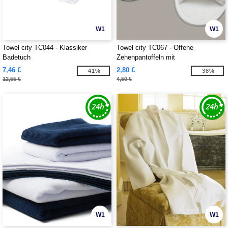
W1
W1
Towel city TC044 - Klassiker
Towel city TC067 - Offene
Badetuch
Zehenpantoffeln mit
Klettverschlussriemen
7,46 €
2,80 €
-41%
-38%
12,55 €
4,50 €
W1
W1