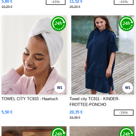
5,80 €
11,52 €
-43%
-43%
10,20 €
20,20 €
W1
W1
TOWEL CITY TC933 - Haartuch
Towel city TC811 - KINDER-
FROTTEE-PONCHO
5,50 €
20,35 €
-39%
33,39 €