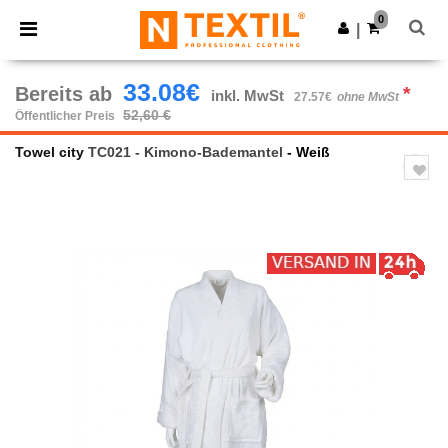
×
Ntextil App
0
App holen
|
Bessere Preise in der App!
33.08€
Bereits ab
*
inkl. MwSt
27.57€
ohne MwSt
52,60 €
Öffentlicher Preis
Towel city
TC021 - Kimono-Bademantel
- Weiß
Previous
Next