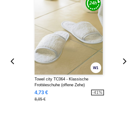
W1
Towel city TC064 - Klassische
Frottéeschuhe (offene Zehe)
4,73 €
-41%
8,05 €