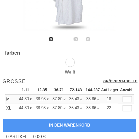
farben
Weiß
GRÖSSE
GRÖSSENTABELLE
1-11
12-35
36-71
72-143
144-287
Auf Lager
288 +
Anzahl
Mehr
+
44.30
38.98
37.80
35.43
33.66
33.08
18
M
€
€
€
€
€
€
+
44.30
38.98
37.80
35.43
33.66
33.08
22
XL
€
€
€
€
€
€
0
ARTIKEL
0.00
€