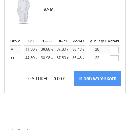
Weiß
Größe
1-11
12-35
36-71
72-143
144-287
Auf Lager
288 +
Anzahl
Mehr
+
44.30
38.98
37.80
35.43
33.66
18
33.08
M
€
€
€
€
€
€
+
44.30
38.98
37.80
35.43
33.66
22
33.08
XL
€
€
€
€
€
€
0
ARTIKEL
0.00
€