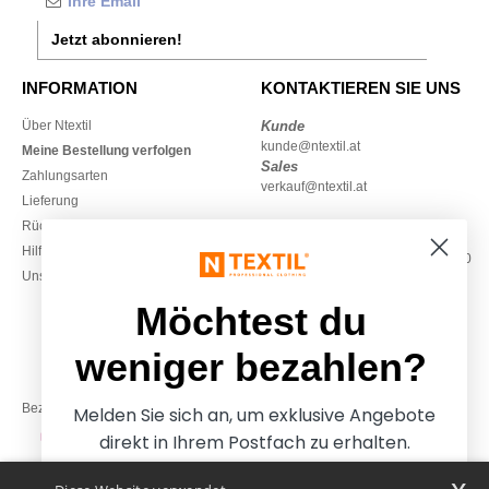
Jetzt abonnieren!
INFORMATION
KONTAKTIEREN SIE UNS
Über Ntextil
Kunde
kunde@ntextil.at
Meine Bestellung verfolgen
Sales
Zahlungsarten
verkauf@ntextil.at
Lieferung
Rückerstattungen / Rückgaben
0800 018 026
Hilfe & FAQs
Montag – Donnerstag: 10:00–13:00
Unsere Engagements
& 14:00–17:30
Freitag: 10:00–14:00
Möchtest du
weniger bezahlen?
Bezahlung mit
Melden Sie sich an, um exklusive Angebote
direkt in Ihrem Postfach zu erhalten.