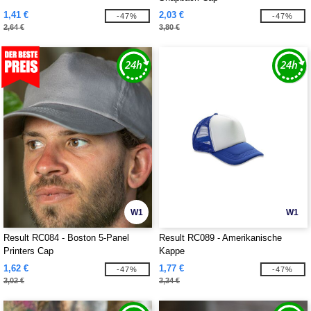
1,41 €
2,03 €
-47%
-47%
2,64 €
3,80 €
W1
W1
Result RC084 - Boston 5-Panel
Result RC089 - Amerikanische
Printers Cap
Kappe
1,62 €
1,77 €
-47%
-47%
3,02 €
3,34 €