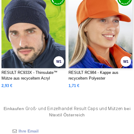
W1
W1
RESULT RC933X - Thinsulate™
RESULT RC984 - Kappe aus
Mütze aus recyceltem Acryl
recyceltem Polyester
2,93 €
1,71 €
Einkaufen
Groß- und Einzelhandel Result Caps und Mützen
bei
Ntextil Österreich