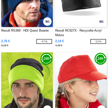
W1
W1
Result RS369 - HDI Quest Beanie
Result RC927X - Recycelte Acryl
Mütze
2,76 €
2,14 €
-47%
-52%
5,18 €
4,48 €