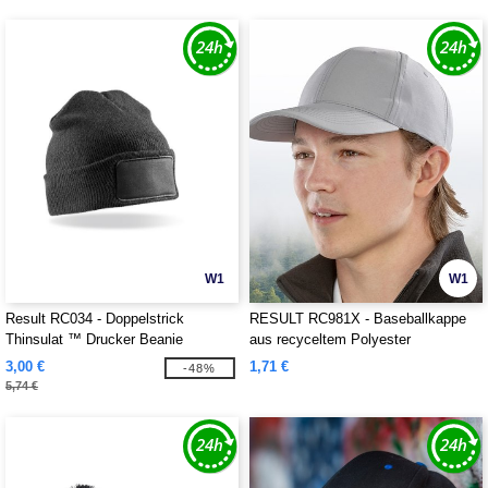
W1
W1
Result RC034 - Doppelstrick
RESULT RC981X - Baseballkappe
Thinsulat ™ Drucker Beanie
aus recyceltem Polyester
3,00 €
1,71 €
-48%
5,74 €