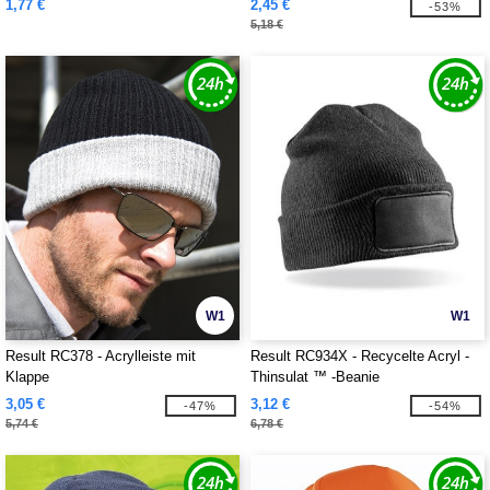
1,77 €
2,45 €
-53%
5,18 €
W1
W1
Result RC378 - Acrylleiste mit
Result RC934X - Recycelte Acryl -
Klappe
Thinsulat ™ -Beanie
3,05 €
3,12 €
-47%
-54%
5,74 €
6,78 €