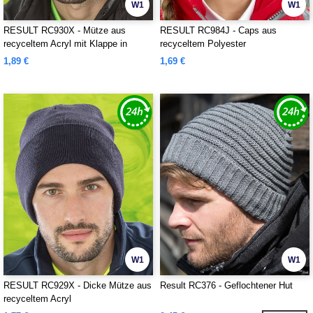
W1
W1
RESULT RC930X - Mütze aus
RESULT RC984J - Caps aus
recyceltem Acryl mit Klappe in
recyceltem Polyester
Kontrastfarbe
1,89 €
1,69 €
W1
W1
RESULT RC929X - Dicke Mütze aus
Result RC376 - Geflochtener Hut
recyceltem Acryl