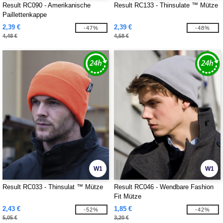
Result RC090 - Amerikanische
Result RC133 - Thinsulate ™ Mütze
Paillettenkappe
2,39 €
2,39 €
-47%
-48%
4,48 €
4,58 €
W1
W1
Result RC033 - Thinsulat ™ Mütze
Result RC046 - Wendbare Fashion
Fit Mütze
2,43 €
1,85 €
-52%
-42%
5,05 €
3,20 €