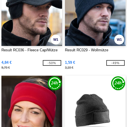
W1
W1
Result RC036 - Fleece Cap/Mütze
Result RC029 - Wollmütze
4,84 €
1,59 €
-50%
-49%
9,70 €
3,10 €