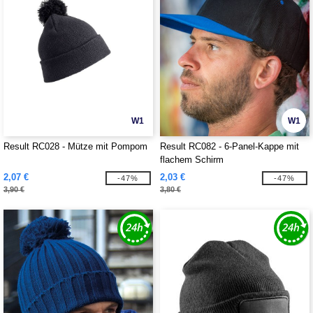
W1
W1
Result RC028 - Mütze mit Pompom
Result RC082 - 6-Panel-Kappe mit
flachem Schirm
2,07 €
2,03 €
-47%
-47%
3,90 €
3,80 €