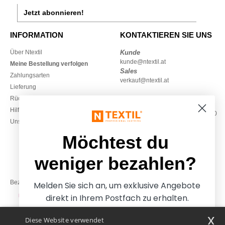
Jetzt abonnieren!
INFORMATION
KONTAKTIEREN SIE UNS
Über Ntextil
Kunde
kunde@ntextil.at
Meine Bestellung verfolgen
Sales
Zahlungsarten
verkauf@ntextil.at
Lieferung
Rückerstattungen / Rückgaben
0800 018 026
Hilfe & FAQs
Montag – Donnerstag: 10:00–13:00
Unsere Engagements
& 14:00–17:30
Freitag: 10:00–14:00
Möchtest du
weniger bezahlen?
Bezahlung mit
Melden Sie sich an, um exklusive Angebote
direkt in Ihrem Postfach zu erhalten.
x
Diese Website verwendet
Unsere Paketzusteller