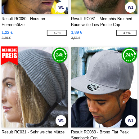
W1
W1
Result RC080 - Houston
Result RC081 - Memphis Brushed
Herrenmütze
Baumwolle Low Profile Cap
1,22 €
1,89 €
-47%
-47%
2,30 €
3,56 €
W1
W1
Result RC031 - Sehr weiche Mütze
Result RC083 - Bronx Flat Peak
Snapback Cap