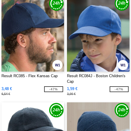
W1
W1
Result RC085 - Flex Kansas Cap
Result RC084J - Boston Children's
Cap
3,48 €
1,59 €
-47%
-47%
6,54 €
3,00 €