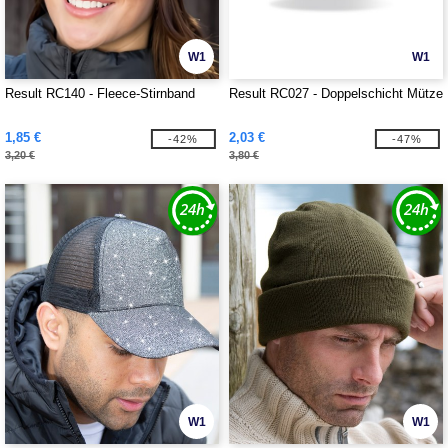
W1
W1
Result RC140 - Fleece-Stirnband
Result RC027 - Doppelschicht Mütze
1,85 €
2,03 €
-42%
-47%
3,20 €
3,80 €
W1
W1