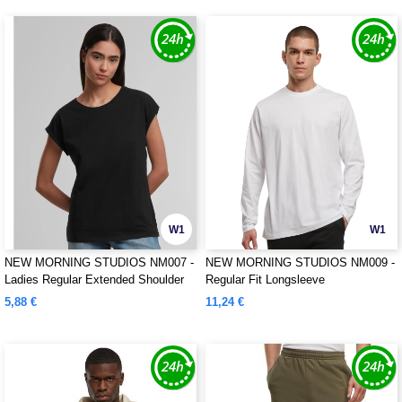
W1
W1
NEW MORNING STUDIOS NM007 -
NEW MORNING STUDIOS NM009 -
Ladies Regular Extended Shoulder
Regular Fit Longsleeve
Tee
5,88 €
11,24 €