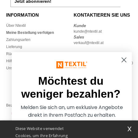
Jetzt abonnieren!
INFORMATION
KONTAKTIEREN SIE UNS
Über Ntextil
Kunde
kunde@ntextil.at
Meine Bestellung verfolgen
Sales
Zahlungsarten
verkauf@ntextil.at
Lieferung
Rückerstattungen / Rückgaben
0800 018 026
Hilfe & FAQs
Montag – Donnerstag: 10:00–13:00
Unsere Engagements
& 14:00–17:30
Freitag: 10:00–14:00
Möchtest du
weniger bezahlen?
Bezahlung mit
Melden Sie sich an, um exklusive Angebote
direkt in Ihrem Postfach zu erhalten.
x
Diese Website verwendet
Unsere Paketzusteller
Cookies, um Ihre Erfahrung