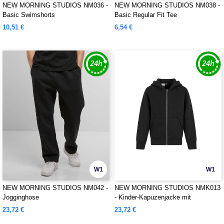
NEW MORNING STUDIOS NM036 -
NEW MORNING STUDIOS NM038 -
Basic Swimshorts
Basic Regular Fit Tee
10,51 €
6,54 €
W1
W1
NEW MORNING STUDIOS NM042 -
NEW MORNING STUDIOS NMK013
Jogginghose
- Kinder-Kapuzenjacke mit
Reißverschluss
23,72 €
23,72 €