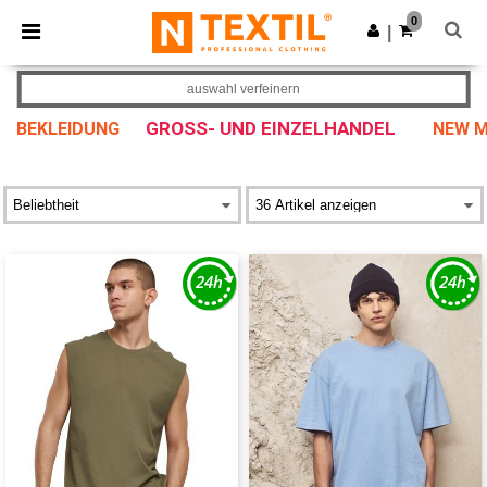
×
Ntextil App
0
App holen
|
Bessere Preise in der App!
auswahl verfeinern
GROSS- UND EINZELHANDEL
BEKLEIDUNG
NEW M