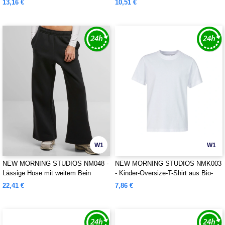
13,16 €
10,51 €
W1
W1
NEW MORNING STUDIOS NM048 -
NEW MORNING STUDIOS NMK003
Lässige Hose mit weitem Bein
- Kinder-Oversize-T-Shirt aus Bio-
Baumwolle
22,41 €
7,86 €