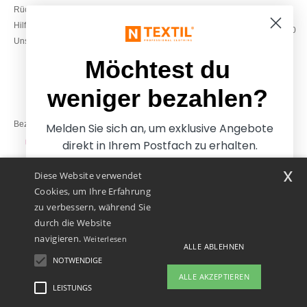
Rückerstattungen / Rückgaben
0800 018 026
Hilfe & FAQs
Montag – Donnerstag: 10:00–13:00
Unsere Engagements
& 14:00–17:30
Freitag: 10:00–14:00
Möchtest du
weniger bezahlen?
Bezahlung mit
Melden Sie sich an, um exklusive Angebote
direkt in Ihrem Postfach zu erhalten.
x
Diese Website verwendet
Unsere Paketzusteller
Cookies, um Ihre Erfahrung
zu verbessern, während Sie
durch die Website
navigieren.
Weiterlesen
ALLE ABLEHNEN
NOTWENDIGE
Ja, ich möchte weniger
ALLE AKZEPTIEREN
bezahlen
LEISTUNGS
👋
Hallo