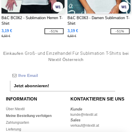
W1
W1
B&C BC062 - Sublimation Herren T-
B&C BC063 - Damen Sublimation T-
Shirt
Shirt
3,19 €
3,19 €
-51%
-51%
6,50 €
6,50 €
Einkaufen
Groß- und Einzelhandel Für Sublimation T-Shirts
bei
Ntextil Österreich
Jetzt abonnieren!
INFORMATION
KONTAKTIEREN SIE UNS
Über Ntextil
Kunde
kunde@ntextil.at
Meine Bestellung verfolgen
Sales
Zahlungsarten
verkauf@ntextil.at
Lieferung