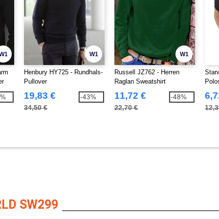
W1
W1
W1
arm
Henbury HY725 - Rundhals-
Russell JZ762 - Herren
Star
er
Pullover
Raglan Sweatshirt
Polos
19,83 €
11,72 €
6,7
4%
-43%
-48%
34,50 €
22,70 €
12,3
LD SW299