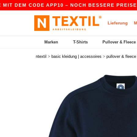
 DEM CODE APP10 – NOCH BESSERE PREISE IN DE
Lieferung
M
Marken
T-Shirts
Pullover & Fleece
>
>
ntextil
basic kleidung | accessoires
pullover & fleece