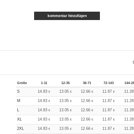
kommentar hinzufügen
Größe
1-11
12-35
36-71
72-143
144-2
S
14.83
13.05
12.66
11.87
11.2
€
€
€
€
M
14.83
13.05
12.66
11.87
11.2
€
€
€
€
L
14.83
13.05
12.66
11.87
11.2
€
€
€
€
XL
14.83
13.05
12.66
11.87
11.2
€
€
€
€
2XL
14.83
13.05
12.66
11.87
11.2
€
€
€
€