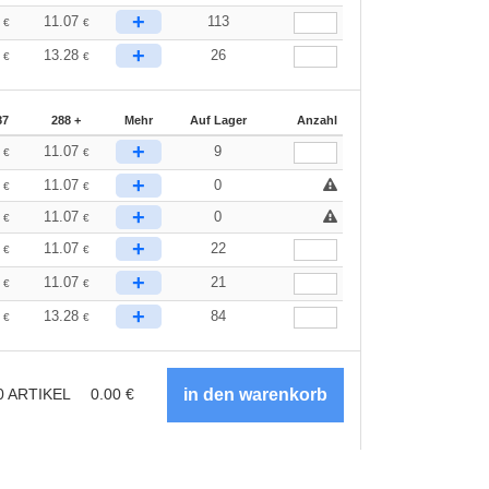
+
8
11.07
113
€
€
+
1
13.28
26
€
€
87
288 +
Mehr
Auf Lager
Anzahl
+
8
11.07
9
€
€
+
8
11.07
0
€
€
+
8
11.07
0
€
€
+
8
11.07
22
€
€
+
8
11.07
21
€
€
+
1
13.28
84
€
€
0
ARTIKEL
0.00
€