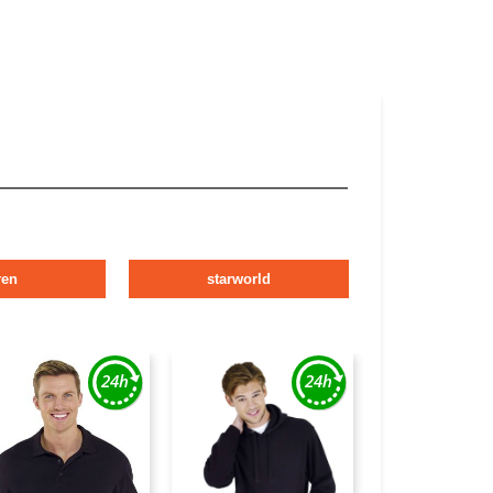
ren
starworld