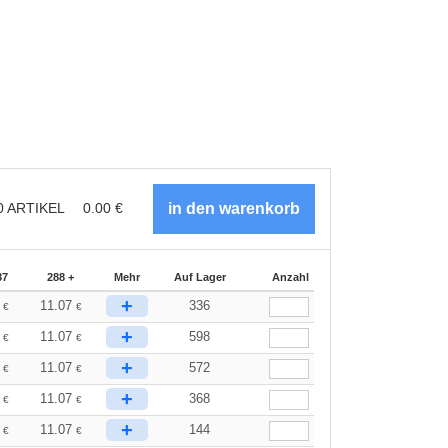
0
ARTIKEL
0.00
€
87
288 +
Mehr
Auf Lager
Anzahl
+
8
11.07
336
€
€
+
8
11.07
598
€
€
+
8
11.07
572
€
€
+
8
11.07
368
€
€
+
8
11.07
144
€
€