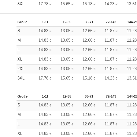
3XL
17.78
15.65
15.18
14.23
13.5
€
€
€
€
Größe
1-11
12-35
36-71
72-143
144-2
S
14.83
13.05
12.66
11.87
11.2
€
€
€
€
M
14.83
13.05
12.66
11.87
11.2
€
€
€
€
L
14.83
13.05
12.66
11.87
11.2
€
€
€
€
XL
14.83
13.05
12.66
11.87
11.2
€
€
€
€
2XL
14.83
13.05
12.66
11.87
11.2
€
€
€
€
3XL
17.78
15.65
15.18
14.23
13.5
€
€
€
€
Größe
1-11
12-35
36-71
72-143
144-2
S
14.83
13.05
12.66
11.87
11.2
€
€
€
€
M
14.83
13.05
12.66
11.87
11.2
€
€
€
€
L
14.83
13.05
12.66
11.87
11.2
€
€
€
€
XL
14.83
13.05
12.66
11.87
11.2
€
€
€
€