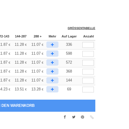
GRÖSSENTABELLE
72-143
144-287
288 +
Mehr
Auf Lager
Anzahl
+
1.87
11.28
11.07
336
€
€
€
+
1.87
11.28
11.07
598
€
€
€
+
1.87
11.28
11.07
572
€
€
€
+
1.87
11.28
11.07
368
€
€
€
+
1.87
11.28
11.07
144
€
€
€
+
4.23
13.51
13.28
69
€
€
€