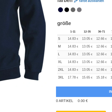
farben
farbe auswählen
größe
1-11
12-35
36-71
S
14.83
13.05
12.66
1
€
€
€
M
14.83
13.05
12.66
1
€
€
€
L
14.83
13.05
12.66
1
€
€
€
XL
14.83
13.05
12.66
1
€
€
€
2XL
14.83
13.05
12.66
1
€
€
€
3XL
17.78
15.65
15.18
1
€
€
€
0
ARTIKEL
0.00
€