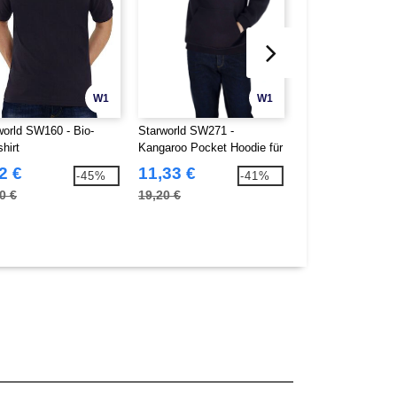
W1
W1
world SW160 - Bio-
Starworld SW271 -
Starworld SW300 -
hirt
Kangaroo Pocket Hoodie für
Mikro Polyester
Herren
2 €
11,33 €
3,01 €
-45%
-41%
0 €
19,20 €
4,90 €