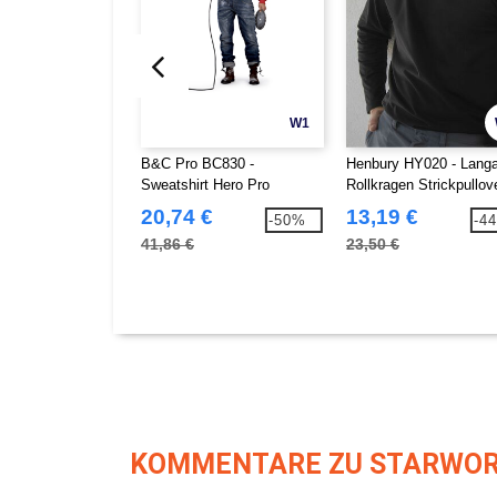
W1
B&C Pro BC830 -
Henbury HY020 - Lang
Sweatshirt Hero Pro
Rollkragen Strickpullov
20,74 €
13,19 €
-50%
-4
41,86 €
23,50 €
KOMMENTARE ZU STARWOR