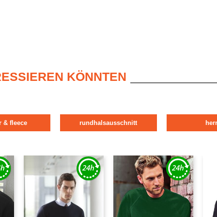
ERESSIEREN KÖNNTEN
r & fleece
rundhalsausschnitt
her