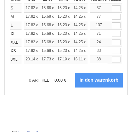
+
17.82
15.68
15.20
14.25
13.54
37
13.30
S
€
€
€
€
€
€
+
17.82
15.68
15.20
14.25
13.54
77
13.30
M
€
€
€
€
€
€
+
17.82
15.68
15.20
14.25
13.54
107
13.30
L
€
€
€
€
€
€
+
17.82
15.68
15.20
14.25
13.54
71
13.30
XL
€
€
€
€
€
€
+
17.82
15.68
15.20
14.25
13.54
24
13.30
XXL
€
€
€
€
€
€
+
17.82
15.68
15.20
14.25
13.54
33
13.30
XS
€
€
€
€
€
€
+
20.14
17.73
17.19
16.11
15.31
38
15.04
3XL
€
€
€
€
€
€
0
ARTIKEL
0.00
€