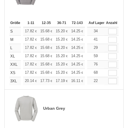
Größe
1-11
12-35
36-71
72-143
144-287
Auf Lager
288 +
Anzahl
Mehr
+
17.82
15.68
15.20
14.25
13.54
34
13.30
S
€
€
€
€
€
€
+
17.82
15.68
15.20
14.25
13.54
41
13.30
M
€
€
€
€
€
€
+
17.82
15.68
15.20
14.25
13.54
29
13.30
L
€
€
€
€
€
€
+
17.82
15.68
15.20
14.25
13.54
59
13.30
XL
€
€
€
€
€
€
+
17.82
15.68
15.20
14.25
13.54
76
13.30
XXL
€
€
€
€
€
€
+
17.82
15.68
15.20
14.25
13.54
68
13.30
XS
€
€
€
€
€
€
+
20.14
17.73
17.19
16.11
15.31
22
15.04
3XL
€
€
€
€
€
€
Urban Grey