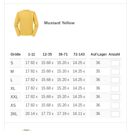
Mustard Yellow
Größe
1-11
12-35
36-71
72-143
144-287
Auf Lager
288 +
Anzahl
Mehr
+
17.82
15.68
15.20
14.25
13.54
36
13.30
S
€
€
€
€
€
€
+
17.82
15.68
15.20
14.25
13.54
35
13.30
M
€
€
€
€
€
€
+
17.82
15.68
15.20
14.25
13.54
36
13.30
L
€
€
€
€
€
€
+
17.82
15.68
15.20
14.25
13.54
36
13.30
XL
€
€
€
€
€
€
+
17.82
15.68
15.20
14.25
13.54
36
13.30
XXL
€
€
€
€
€
€
+
17.82
15.68
15.20
14.25
13.54
36
13.30
XS
€
€
€
€
€
€
+
20.14
17.73
17.19
16.11
15.31
36
15.04
3XL
€
€
€
€
€
€