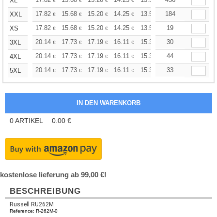
+
XL
€
€
€
€
€
€
+
17.82
15.68
15.20
14.25
13.54
184
13.30
XXL
€
€
€
€
€
€
+
17.82
15.68
15.20
14.25
13.54
19
13.30
XS
€
€
€
€
€
€
+
20.14
17.73
17.19
16.11
15.31
30
15.04
3XL
€
€
€
€
€
€
+
20.14
17.73
17.19
16.11
15.31
44
15.04
4XL
€
€
€
€
€
€
+
20.14
17.73
17.19
16.11
15.31
33
15.04
5XL
€
€
€
€
€
€
0
ARTIKEL
0.00
€
kostenlose lieferung ab 99,00 €!
BESCHREIBUNG
Russell RU262M
Reference: R-262M-0