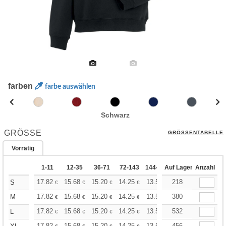
farben
farbe auswählen
Schwarz
GRÖSSE
GRÖSSENTABELLE
Vorrätig
1-11
12-35
36-71
72-143
144-287
Auf Lager
288 +
Anzahl
Mehr
+
17.82
15.68
15.20
14.25
13.54
218
13.30
S
€
€
€
€
€
€
+
17.82
15.68
15.20
14.25
13.54
380
13.30
M
€
€
€
€
€
€
+
17.82
15.68
15.20
14.25
13.54
532
13.30
L
€
€
€
€
€
€
17.82
15.68
15.20
14.25
13.54
456
13.30