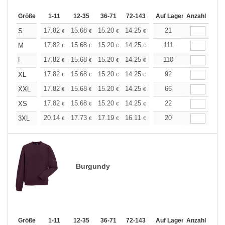
Größe
1-11
12-35
36-71
72-143
144-287
Auf Lager
288 +
Anzahl
Mehr
+
17.82
15.68
15.20
14.25
13.54
21
13.30
S
€
€
€
€
€
€
+
17.82
15.68
15.20
14.25
13.54
111
13.30
M
€
€
€
€
€
€
+
17.82
15.68
15.20
14.25
13.54
110
13.30
L
€
€
€
€
€
€
+
17.82
15.68
15.20
14.25
13.54
92
13.30
XL
€
€
€
€
€
€
+
17.82
15.68
15.20
14.25
13.54
66
13.30
XXL
€
€
€
€
€
€
+
17.82
15.68
15.20
14.25
13.54
22
13.30
XS
€
€
€
€
€
€
+
20.14
17.73
17.19
16.11
15.31
20
15.04
3XL
€
€
€
€
€
€
Burgundy
Größe
1-11
12-35
36-71
72-143
144-287
Auf Lager
288 +
Anzahl
Mehr