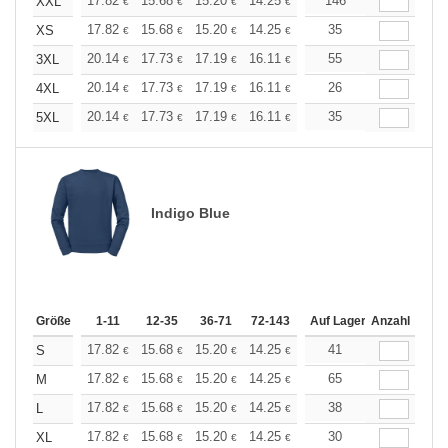
+
17.82
15.68
15.20
14.25
13.54
146
13.30
XXL
€
€
€
€
€
€
+
17.82
15.68
15.20
14.25
13.54
35
13.30
XS
€
€
€
€
€
€
+
20.14
17.73
17.19
16.11
15.31
55
15.04
3XL
€
€
€
€
€
€
+
20.14
17.73
17.19
16.11
15.31
26
15.04
4XL
€
€
€
€
€
€
+
20.14
17.73
17.19
16.11
15.31
35
15.04
5XL
€
€
€
€
€
€
Indigo Blue
Größe
1-11
12-35
36-71
72-143
144-287
Auf Lager
288 +
Anzahl
Mehr
+
17.82
15.68
15.20
14.25
13.54
41
13.30
S
€
€
€
€
€
€
+
17.82
15.68
15.20
14.25
13.54
65
13.30
M
€
€
€
€
€
€
+
17.82
15.68
15.20
14.25
13.54
38
13.30
L
€
€
€
€
€
€
+
17.82
15.68
15.20
14.25
13.54
30
13.30
XL
€
€
€
€
€
€