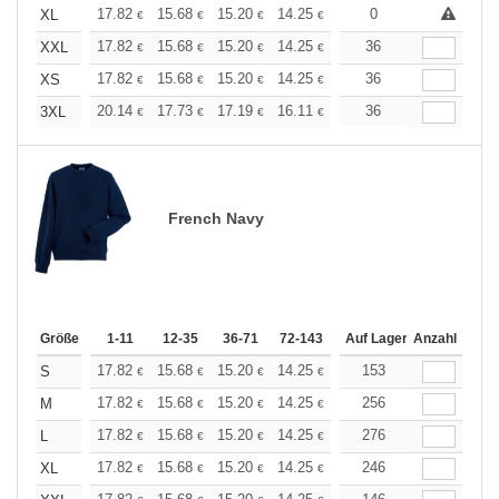
+
17.82
15.68
15.20
14.25
13.54
0
13.30
XL
€
€
€
€
€
€
+
17.82
15.68
15.20
14.25
13.54
36
13.30
XXL
€
€
€
€
€
€
+
17.82
15.68
15.20
14.25
13.54
36
13.30
XS
€
€
€
€
€
€
+
20.14
17.73
17.19
16.11
15.31
36
15.04
3XL
€
€
€
€
€
€
French Navy
Größe
1-11
12-35
36-71
72-143
144-287
Auf Lager
288 +
Anzahl
Mehr
+
17.82
15.68
15.20
14.25
13.54
153
13.30
S
€
€
€
€
€
€
+
17.82
15.68
15.20
14.25
13.54
256
13.30
M
€
€
€
€
€
€
+
17.82
15.68
15.20
14.25
13.54
276
13.30
L
€
€
€
€
€
€
+
17.82
15.68
15.20
14.25
13.54
246
13.30
XL
€
€
€
€
€
€