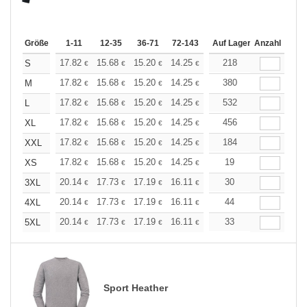
Größe
1-11
12-35
36-71
72-143
144-287
Auf Lager
288 +
Anzahl
Mehr
+
17.82
15.68
15.20
14.25
13.54
218
13.30
S
€
€
€
€
€
€
+
17.82
15.68
15.20
14.25
13.54
380
13.30
M
€
€
€
€
€
€
+
17.82
15.68
15.20
14.25
13.54
532
13.30
L
€
€
€
€
€
€
+
17.82
15.68
15.20
14.25
13.54
456
13.30
XL
€
€
€
€
€
€
+
17.82
15.68
15.20
14.25
13.54
184
13.30
XXL
€
€
€
€
€
€
+
17.82
15.68
15.20
14.25
13.54
19
13.30
XS
€
€
€
€
€
€
+
20.14
17.73
17.19
16.11
15.31
30
15.04
3XL
€
€
€
€
€
€
+
20.14
17.73
17.19
16.11
15.31
44
15.04
4XL
€
€
€
€
€
€
+
20.14
17.73
17.19
16.11
15.31
33
15.04
5XL
€
€
€
€
€
€
Sport Heather