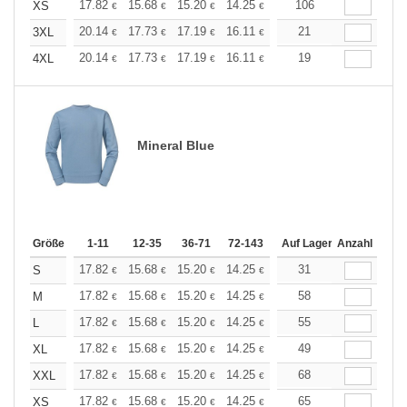
+
17.82
15.68
15.20
14.25
13.54
106
13.30
XS
€
€
€
€
€
€
+
20.14
17.73
17.19
16.11
15.31
21
15.04
3XL
€
€
€
€
€
€
+
20.14
17.73
17.19
16.11
15.31
19
15.04
4XL
€
€
€
€
€
€
Mineral Blue
Größe
1-11
12-35
36-71
72-143
144-287
Auf Lager
288 +
Anzahl
Mehr
+
17.82
15.68
15.20
14.25
13.54
31
13.30
S
€
€
€
€
€
€
+
17.82
15.68
15.20
14.25
13.54
58
13.30
M
€
€
€
€
€
€
+
17.82
15.68
15.20
14.25
13.54
55
13.30
L
€
€
€
€
€
€
+
17.82
15.68
15.20
14.25
13.54
49
13.30
XL
€
€
€
€
€
€
+
17.82
15.68
15.20
14.25
13.54
68
13.30
XXL
€
€
€
€
€
€
+
17.82
15.68
15.20
14.25
13.54
65
13.30
XS
€
€
€
€
€
€