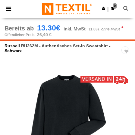
×
Ntextil App
0
App holen
|
Bessere Preise in der App!
13.30€
Bereits ab
*
inkl. MwSt
11.08€
ohne MwSt
26,40 €
Öffentlicher Preis
Russell
RU262M - Authentisches Set-In Sweatshirt
-
Schwarz
Previous
Next