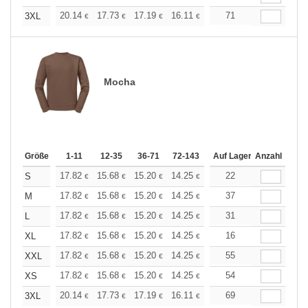
+
20.14
17.73
17.19
16.11
15.31
71
15.04
3XL
€
€
€
€
€
€
Mocha
Größe
1-11
12-35
36-71
72-143
144-287
Auf Lager
288 +
Anzahl
Mehr
+
17.82
15.68
15.20
14.25
13.54
22
13.30
S
€
€
€
€
€
€
+
17.82
15.68
15.20
14.25
13.54
37
13.30
M
€
€
€
€
€
€
+
17.82
15.68
15.20
14.25
13.54
31
13.30
L
€
€
€
€
€
€
+
17.82
15.68
15.20
14.25
13.54
16
13.30
XL
€
€
€
€
€
€
+
17.82
15.68
15.20
14.25
13.54
55
13.30
XXL
€
€
€
€
€
€
+
17.82
15.68
15.20
14.25
13.54
54
13.30
XS
€
€
€
€
€
€
+
20.14
17.73
17.19
16.11
15.31
69
15.04
3XL
€
€
€
€
€
€