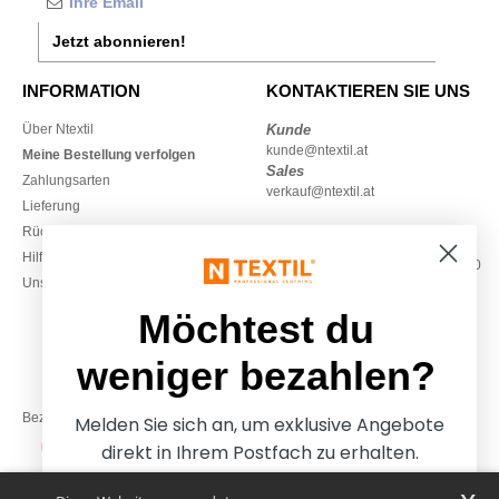
Jetzt abonnieren!
INFORMATION
KONTAKTIEREN SIE UNS
Über Ntextil
Kunde
kunde@ntextil.at
Meine Bestellung verfolgen
Sales
Zahlungsarten
verkauf@ntextil.at
Lieferung
Rückerstattungen / Rückgaben
0800 018 026
Hilfe & FAQs
Montag – Donnerstag: 10:00–13:00
Unsere Engagements
& 14:00–17:30
Freitag: 10:00–14:00
Möchtest du
weniger bezahlen?
Bezahlung mit
Melden Sie sich an, um exklusive Angebote
direkt in Ihrem Postfach zu erhalten.