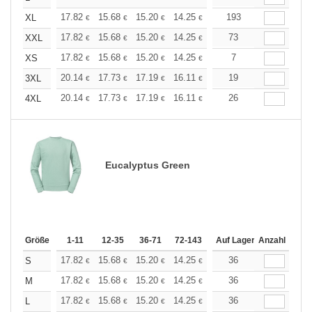
+
17.82
15.68
15.20
14.25
13.54
193
13.30
XL
€
€
€
€
€
€
+
17.82
15.68
15.20
14.25
13.54
73
13.30
XXL
€
€
€
€
€
€
+
17.82
15.68
15.20
14.25
13.54
7
13.30
XS
€
€
€
€
€
€
+
20.14
17.73
17.19
16.11
15.31
19
15.04
3XL
€
€
€
€
€
€
+
20.14
17.73
17.19
16.11
15.31
26
15.04
4XL
€
€
€
€
€
€
Eucalyptus Green
Größe
1-11
12-35
36-71
72-143
144-287
Auf Lager
288 +
Anzahl
Mehr
+
17.82
15.68
15.20
14.25
13.54
36
13.30
S
€
€
€
€
€
€
+
17.82
15.68
15.20
14.25
13.54
36
13.30
M
€
€
€
€
€
€
+
17.82
15.68
15.20
14.25
13.54
36
13.30
L
€
€
€
€
€
€