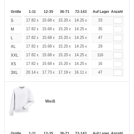
Größe
1-11
12-35
36-71
72-143
144-287
Auf Lager
288 +
Anzahl
Mehr
+
17.82
15.68
15.20
14.25
13.54
33
13.30
S
€
€
€
€
€
€
+
17.82
15.68
15.20
14.25
13.54
35
13.30
M
€
€
€
€
€
€
+
17.82
15.68
15.20
14.25
13.54
47
13.30
L
€
€
€
€
€
€
+
17.82
15.68
15.20
14.25
13.54
29
13.30
XL
€
€
€
€
€
€
+
17.82
15.68
15.20
14.25
13.54
116
13.30
XXL
€
€
€
€
€
€
+
17.82
15.68
15.20
14.25
13.54
16
13.30
XS
€
€
€
€
€
€
+
20.14
17.73
17.19
16.11
15.31
47
15.04
3XL
€
€
€
€
€
€
Weiß
Größe
1-11
12-35
36-71
72-143
144-287
Auf Lager
288 +
Anzahl
Mehr