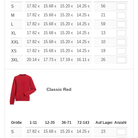
+
17.82
15.68
15.20
14.25
13.54
56
13.30
S
€
€
€
€
€
€
+
17.82
15.68
15.20
14.25
13.54
21
13.30
M
€
€
€
€
€
€
+
17.82
15.68
15.20
14.25
13.54
59
13.30
L
€
€
€
€
€
€
+
17.82
15.68
15.20
14.25
13.54
13
13.30
XL
€
€
€
€
€
€
+
17.82
15.68
15.20
14.25
13.54
10
13.30
XXL
€
€
€
€
€
€
+
17.82
15.68
15.20
14.25
13.54
19
13.30
XS
€
€
€
€
€
€
+
20.14
17.73
17.19
16.11
15.31
26
15.04
3XL
€
€
€
€
€
€
Classic Red
Größe
1-11
12-35
36-71
72-143
144-287
Auf Lager
288 +
Anzahl
Mehr
+
17.82
15.68
15.20
14.25
13.54
23
13.30
S
€
€
€
€
€
€