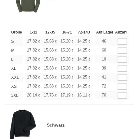
Größe
1-11
12-35
36-71
72-143
144-287
Auf Lager
288 +
Anzahl
Mehr
+
17.82
15.68
15.20
14.25
13.54
46
13.30
S
€
€
€
€
€
€
+
17.82
15.68
15.20
14.25
13.54
60
13.30
M
€
€
€
€
€
€
+
17.82
15.68
15.20
14.25
13.54
19
13.30
L
€
€
€
€
€
€
+
17.82
15.68
15.20
14.25
13.54
39
13.30
XL
€
€
€
€
€
€
+
17.82
15.68
15.20
14.25
13.54
41
13.30
XXL
€
€
€
€
€
€
+
17.82
15.68
15.20
14.25
13.54
72
13.30
XS
€
€
€
€
€
€
+
20.14
17.73
17.19
16.11
15.31
70
15.04
3XL
€
€
€
€
€
€
Schwarz