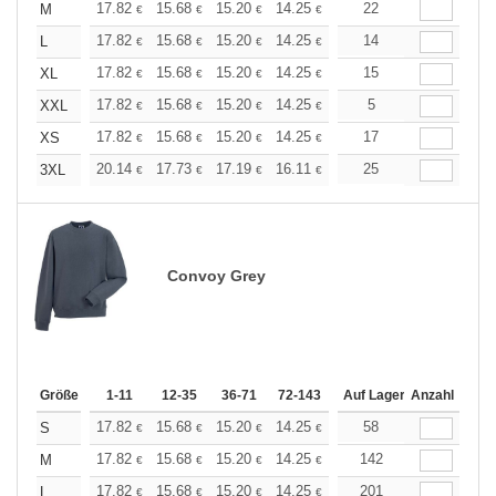
+
17.82
15.68
15.20
14.25
13.54
22
13.30
M
€
€
€
€
€
€
+
17.82
15.68
15.20
14.25
13.54
14
13.30
L
€
€
€
€
€
€
+
17.82
15.68
15.20
14.25
13.54
15
13.30
XL
€
€
€
€
€
€
+
17.82
15.68
15.20
14.25
13.54
5
13.30
XXL
€
€
€
€
€
€
+
17.82
15.68
15.20
14.25
13.54
17
13.30
XS
€
€
€
€
€
€
+
20.14
17.73
17.19
16.11
15.31
25
15.04
3XL
€
€
€
€
€
€
Convoy Grey
Größe
1-11
12-35
36-71
72-143
144-287
Auf Lager
288 +
Anzahl
Mehr
+
17.82
15.68
15.20
14.25
13.54
58
13.30
S
€
€
€
€
€
€
+
17.82
15.68
15.20
14.25
13.54
142
13.30
M
€
€
€
€
€
€
+
17.82
15.68
15.20
14.25
13.54
201
13.30
L
€
€
€
€
€
€