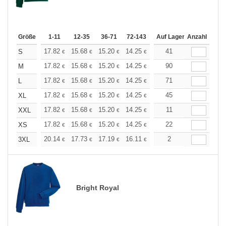
Größe
1-11
12-35
36-71
72-143
144-287
Auf Lager
288 +
Anzahl
Mehr
+
17.82
15.68
15.20
14.25
13.54
41
13.30
S
€
€
€
€
€
€
+
17.82
15.68
15.20
14.25
13.54
90
13.30
M
€
€
€
€
€
€
+
17.82
15.68
15.20
14.25
13.54
71
13.30
L
€
€
€
€
€
€
+
17.82
15.68
15.20
14.25
13.54
45
13.30
XL
€
€
€
€
€
€
+
17.82
15.68
15.20
14.25
13.54
11
13.30
XXL
€
€
€
€
€
€
+
17.82
15.68
15.20
14.25
13.54
22
13.30
XS
€
€
€
€
€
€
+
20.14
17.73
17.19
16.11
15.31
2
15.04
3XL
€
€
€
€
€
€
Bright Royal