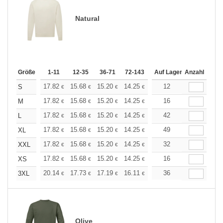
Natural
Größe
1-11
12-35
36-71
72-143
144-287
Auf Lager
288 +
Anzahl
Mehr
+
17.82
15.68
15.20
14.25
13.54
12
13.30
S
€
€
€
€
€
€
+
17.82
15.68
15.20
14.25
13.54
16
13.30
M
€
€
€
€
€
€
+
17.82
15.68
15.20
14.25
13.54
42
13.30
L
€
€
€
€
€
€
+
17.82
15.68
15.20
14.25
13.54
49
13.30
XL
€
€
€
€
€
€
+
17.82
15.68
15.20
14.25
13.54
32
13.30
XXL
€
€
€
€
€
€
+
17.82
15.68
15.20
14.25
13.54
16
13.30
XS
€
€
€
€
€
€
+
20.14
17.73
17.19
16.11
15.31
36
15.04
3XL
€
€
€
€
€
€
Olive