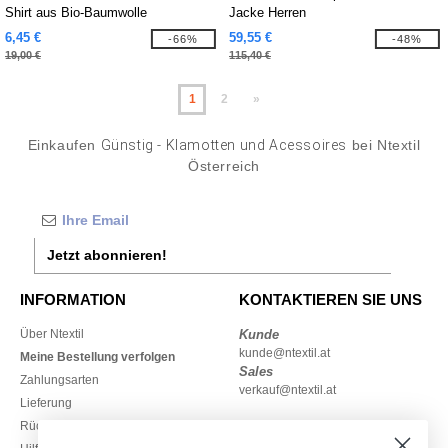
Shirt aus Bio-Baumwolle
Jacke Herren
6,45 €
59,55 €
-66%
-48%
19,00 €
115,40 €
1
2
»
Einkaufen
Günstig - Klamotten und Acessoires
bei Ntextil
Österreich
Jetzt abonnieren!
INFORMATION
KONTAKTIEREN SIE UNS
Über Ntextil
Kunde
kunde@ntextil.at
Meine Bestellung verfolgen
Sales
Zahlungsarten
verkauf@ntextil.at
Lieferung
Rückerstattungen / Rückgaben
0800 018 026