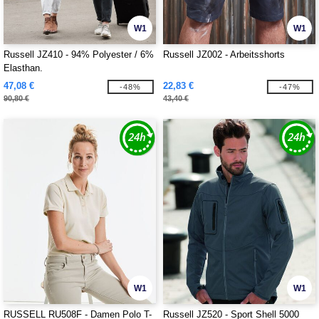
W1
W1
Russell JZ410 - 94% Polyester / 6%
Russell JZ002 - Arbeitsshorts
Elasthan.
47,08 €
22,83 €
-48%
-47%
90,80 €
43,40 €
W1
W1
RUSSELL RU508F - Damen Polo T-
Russell JZ520 - Sport Shell 5000