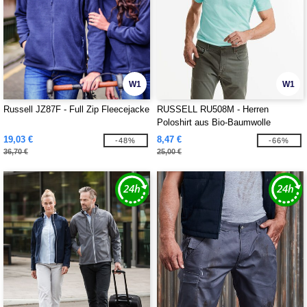
W1
W1
Russell JZ87F - Full Zip Fleecejacke
RUSSELL RU508M - Herren
Poloshirt aus Bio-Baumwolle
19,03 €
8,47 €
-48%
-66%
36,70 €
25,00 €