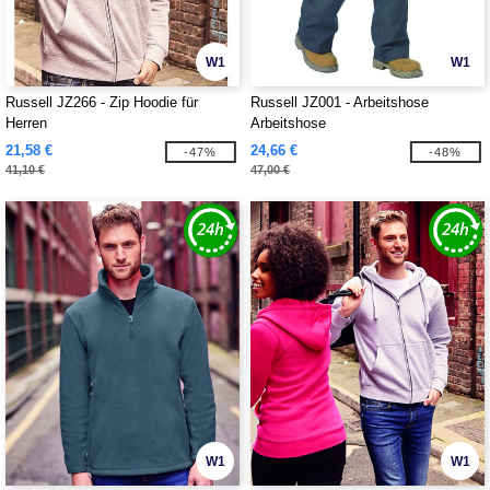
W1
W1
Russell JZ266 - Zip Hoodie für
Russell JZ001 - Arbeitshose
Herren
Arbeitshose
21,58 €
24,66 €
-47%
-48%
41,10 €
47,00 €
W1
W1