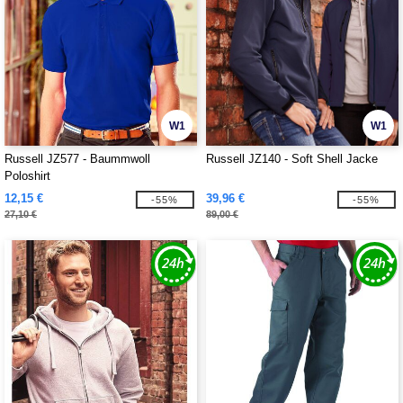
W1
W1
Russell JZ577 - Baummwoll
Russell JZ140 - Soft Shell Jacke
Poloshirt
12,15 €
39,96 €
-55%
-55%
27,10 €
89,00 €