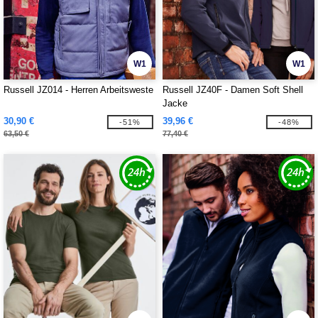
W1
W1
Russell JZ014 - Herren Arbeitsweste
Russell JZ40F - Damen Soft Shell
Jacke
30,90 €
39,96 €
-51%
-48%
63,50 €
77,40 €