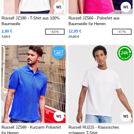
W1
W1
Russell JZ180 - T-Shirt aus 100%
Russell JZ566 - Poloshirt aus
Baumwolle
Baumwolle für Herren
2,80 €
12,89 €
-60%
-47%
7,00 €
24,50 €
W1
W1
Russell JZ599 - Kurzarm Poloshirt
Russell RU215 - Klassisches
für Herren
schweres T-Shirt