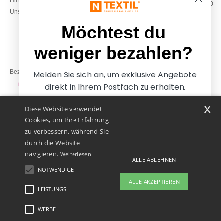
Hilfe & FAQs
Montag – Donnerstag: 10:00–13:00
Unsere Engagements
& 14:00–17:30
Freitag: 10:00–14:00
Möchtest du
weniger bezahlen?
Bezahlung mit
Melden Sie sich an, um exklusive Angebote
direkt in Ihrem Postfach zu erhalten.
x
Diese Website verwendet
Unsere Paketzusteller
Cookies, um Ihre Erfahrung
zu verbessern, während Sie
durch die Website
navigieren.
Weiterlesen
ALLE ABLEHNEN
NOTWENDIGE
Ja, ich möchte weniger
ALLE AKZEPTIEREN
bezahlen
LEISTUNGS
👋
Hallo
Wenn Sie Fragen oder Bedenken
WERBE
Rechtliche Hinweise
-
Datenschutzbestimmungen
-
Bedingungen und Konditionen
-
Nein danke, ich möchte mehr bezahlen.
haben, können Sie uns jederzeit
General Contract Conditions
-
Cookie-Richtlinie
-
Site Map
Copyright 2026 ntextil.at