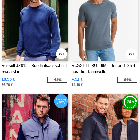
W1
W1
Russell JZ013 - Rundhalsausschnitt
RUSSELL RU118M - Herren T-Shirt
Sweatshirt
aus Bio-Baumwolle
18,93 €
4,91 €
-48%
-66%
36,70 €
14,40 €