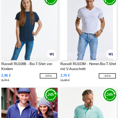
W1
W1
Russell RU108B - Bio-T-Shirt von
Russell RU103M - Herren-Bio-T-Shirt
Kindern
mit V-Ausschnitt
2,96 €
3,76 €
-66%
-66%
8,70 €
11,00 €