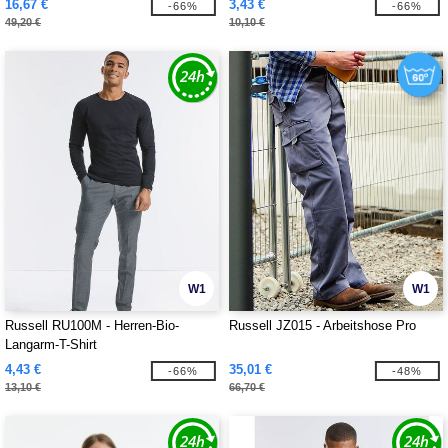
16,67 €
3,43 €
-66%
-66%
49,20 €
10,10 €
W1
W1
Russell RU100M - Herren-Bio-
Russell JZ015 - Arbeitshose Pro
Langarm-T-Shirt
4,43 €
35,01 €
-66%
-48%
13,10 €
66,70 €