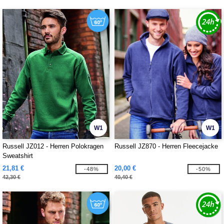
W1
W1
Russell JZ012 - Herren Polokragen
Russell JZ870 - Herren Fleecejacke
Sweatshirt
21,81 €
20,00 €
-48%
-50%
42,30 €
40,40 €