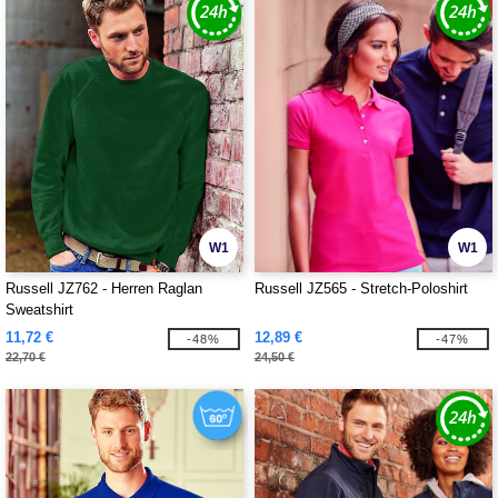
W1
W1
Russell JZ762 - Herren Raglan
Russell JZ565 - Stretch-Poloshirt
Sweatshirt
11,72 €
12,89 €
-48%
-47%
22,70 €
24,50 €