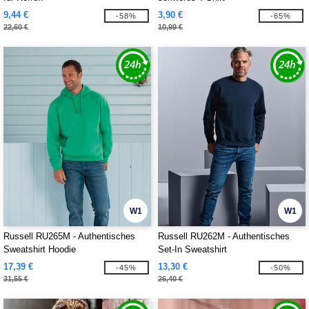
9,44 €
3,90 €
-58%
-65%
22,60 €
10,99 €
W1
W1
Russell RU265M - Authentisches
Russell RU262M - Authentisches
Sweatshirt Hoodie
Set-In Sweatshirt
17,39 €
13,30 €
-45%
-50%
31,55 €
26,40 €