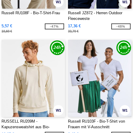
W1
W1
Russell RU108F - Bio-T-Shirt-Frau
Russell JZ872 - Herren Outdoor
Fleeceweste
5,57 €
17,36 €
-47%
-48%
10,60 €
33,70 €
W1
W1
RUSSELL RU209M -
Russell RU103F - Bio-T-Shirt von
Kapuzensweatshirt aus Bio-
Frauen mit V-Ausschnitt
Baumwolle