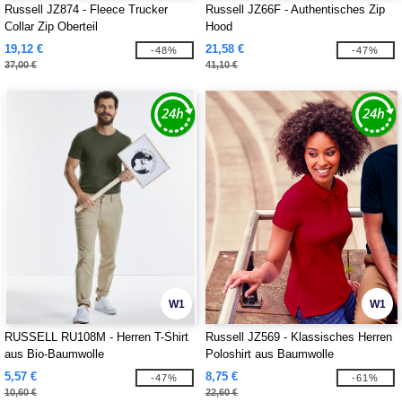
Russell JZ874 - Fleece Trucker
Russell JZ66F - Authentisches Zip
Collar Zip Oberteil
Hood
19,12 €
21,58 €
-48%
-47%
37,00 €
41,10 €
W1
W1
RUSSELL RU108M - Herren T-Shirt
Russell JZ569 - Klassisches Herren
aus Bio-Baumwolle
Poloshirt aus Baumwolle
5,57 €
8,75 €
-47%
-61%
10,60 €
22,60 €