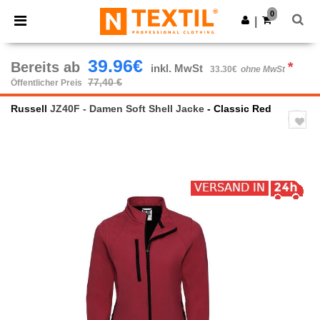
×
Ntextil App
0
App holen
|
Bessere Preise in der App!
39.96€
Bereits ab
*
inkl. MwSt
33.30€
ohne MwSt
77,40 €
Öffentlicher Preis
Russell
JZ40F - Damen Soft Shell Jacke
- Classic Red
Previous
Next