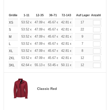
Größe
1-11
12-35
36-71
72-143
144-287
Auf Lager
288 +
Anzahl
Mehr
+
53.52
47.09
45.67
42.81
40.67
17
39.96
XS
€
€
€
€
€
€
+
53.52
47.09
45.67
42.81
40.67
22
39.96
S
€
€
€
€
€
€
+
53.52
47.09
45.67
42.81
40.67
9
39.96
M
€
€
€
€
€
€
+
53.52
47.09
45.67
42.81
40.67
7
39.96
L
€
€
€
€
€
€
+
53.52
47.09
45.67
42.81
40.67
8
39.96
XL
€
€
€
€
€
€
+
53.52
47.09
45.67
42.81
40.67
12
39.96
2XL
€
€
€
€
€
€
+
62.64
55.13
53.45
50.11
47.61
12
46.77
3XL
€
€
€
€
€
€
Classic Red