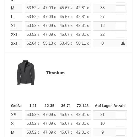
+
53.52
47.09
45.67
42.81
40.67
33
39.96
M
€
€
€
€
€
€
+
53.52
47.09
45.67
42.81
40.67
27
39.96
L
€
€
€
€
€
€
+
53.52
47.09
45.67
42.81
40.67
13
39.96
XL
€
€
€
€
€
€
+
53.52
47.09
45.67
42.81
40.67
22
39.96
2XL
€
€
€
€
€
€
+
62.64
55.13
53.45
50.11
47.61
0
46.77
3XL
€
€
€
€
€
€
Titanium
Größe
1-11
12-35
36-71
72-143
144-287
Auf Lager
288 +
Anzahl
Mehr
+
53.52
47.09
45.67
42.81
40.67
21
39.96
XS
€
€
€
€
€
€
+
53.52
47.09
45.67
42.81
40.67
10
39.96
S
€
€
€
€
€
€
+
53.52
47.09
45.67
42.81
40.67
9
39.96
M
€
€
€
€
€
€