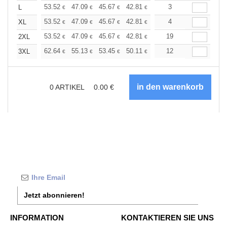
+
53.52
47.09
45.67
42.81
40.67
3
39.96
L
€
€
€
€
€
€
+
53.52
47.09
45.67
42.81
40.67
4
39.96
XL
€
€
€
€
€
€
+
53.52
47.09
45.67
42.81
40.67
19
39.96
2XL
€
€
€
€
€
€
+
62.64
55.13
53.45
50.11
47.61
12
46.77
3XL
€
€
€
€
€
€
0
ARTIKEL
0.00
€
Jetzt abonnieren!
INFORMATION
KONTAKTIEREN SIE UNS