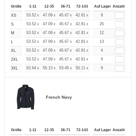
Größe
1-11
12-35
36-71
72-143
144-287
Auf Lager
288 +
Anzahl
Mehr
+
53.52
47.09
45.67
42.81
40.67
8
39.96
XS
€
€
€
€
€
€
+
53.52
47.09
45.67
42.81
40.67
25
39.96
S
€
€
€
€
€
€
+
53.52
47.09
45.67
42.81
40.67
12
39.96
M
€
€
€
€
€
€
+
53.52
47.09
45.67
42.81
40.67
13
39.96
L
€
€
€
€
€
€
+
53.52
47.09
45.67
42.81
40.67
4
39.96
XL
€
€
€
€
€
€
+
53.52
47.09
45.67
42.81
40.67
9
39.96
2XL
€
€
€
€
€
€
+
62.64
55.13
53.45
50.11
47.61
9
46.77
3XL
€
€
€
€
€
€
French Navy
Größe
1-11
12-35
36-71
72-143
144-287
Auf Lager
288 +
Anzahl
Mehr