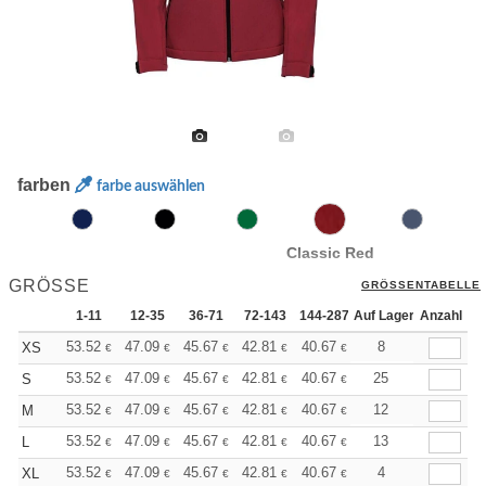
farben
farbe auswählen
Classic Red
GRÖSSE
GRÖSSENTABELLE
1-11
12-35
36-71
72-143
144-287
Auf Lager
288 +
Anzahl
Mehr
+
53.52
47.09
45.67
42.81
40.67
39.96
8
XS
€
€
€
€
€
€
+
53.52
47.09
45.67
42.81
40.67
39.96
25
S
€
€
€
€
€
€
+
53.52
47.09
45.67
42.81
40.67
39.96
12
M
€
€
€
€
€
€
+
53.52
47.09
45.67
42.81
40.67
39.96
13
L
€
€
€
€
€
€
+
53.52
47.09
45.67
42.81
40.67
39.96
4
XL
€
€
€
€
€
€