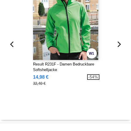
W1
Result R231F - Damen Bedruckbare
Softshelljacke
14,98 €
-54%
32,40 €