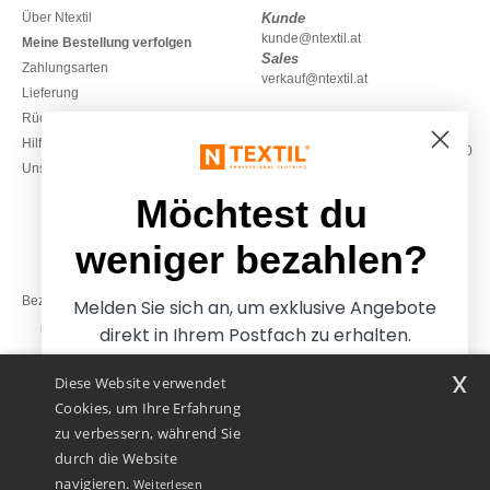
Über Ntextil
Kunde
kunde@ntextil.at
Meine Bestellung verfolgen
Sales
Zahlungsarten
verkauf@ntextil.at
Lieferung
Rückerstattungen / Rückgaben
0800 018 026
Hilfe & FAQs
Montag – Donnerstag: 10:00–13:00
Unsere Engagements
& 14:00–17:30
Freitag: 10:00–14:00
Möchtest du
weniger bezahlen?
Bezahlung mit
Melden Sie sich an, um exklusive Angebote
direkt in Ihrem Postfach zu erhalten.
x
Diese Website verwendet
Unsere Paketzusteller
Cookies, um Ihre Erfahrung
zu verbessern, während Sie
durch die Website
navigieren.
Weiterlesen