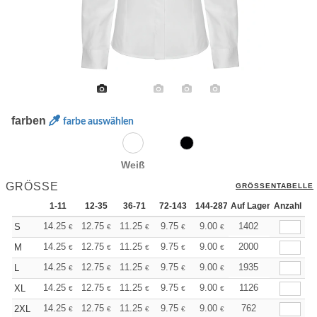
farben
farbe auswählen
Weiß
GRÖSSE
GRÖSSENTABELLE
1-11
12-35
36-71
72-143
144-287
Auf Lager
288 +
Mehr
Anzahl
+
14.25
12.75
11.25
9.75
9.00
8.63
1402
S
€
€
€
€
€
€
+
14.25
12.75
11.25
9.75
9.00
8.63
2000
M
€
€
€
€
€
€
+
14.25
12.75
11.25
9.75
9.00
8.63
1935
L
€
€
€
€
€
€
+
14.25
12.75
11.25
9.75
9.00
8.63
1126
XL
€
€
€
€
€
€
+
14.25
12.75
11.25
9.75
9.00
8.63
762
2XL
€
€
€
€
€
€