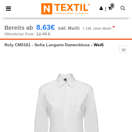
×
Ntextil App
0
App holen
|
Bessere Preise in der App!
8.63€
Bereits ab
*
inkl. MwSt
7.19€
ohne MwSt
12,49 €
Öffentlicher Preis
Roly CM5161 - Sofia Langarm Damenbluse
- Weiß
Previous
Next