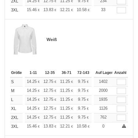
+
14.25
12.75
11.25
9.75
9.00
234
8.63
2XL
€
€
€
€
€
€
+
15.46
13.83
12.21
10.58
9.76
33
9.36
3XL
€
€
€
€
€
€
Weiß
Größe
1-11
12-35
36-71
72-143
144-287
Auf Lager
288 +
Anzahl
Mehr
+
14.25
12.75
11.25
9.75
9.00
1402
8.63
S
€
€
€
€
€
€
+
14.25
12.75
11.25
9.75
9.00
2000
8.63
M
€
€
€
€
€
€
+
14.25
12.75
11.25
9.75
9.00
1935
8.63
L
€
€
€
€
€
€
+
14.25
12.75
11.25
9.75
9.00
1126
8.63
XL
€
€
€
€
€
€
+
14.25
12.75
11.25
9.75
9.00
762
8.63
2XL
€
€
€
€
€
€
+
15.46
13.83
12.21
10.58
9.76
0
9.36
3XL
€
€
€
€
€
€