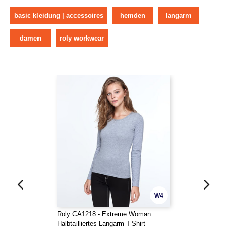
basic kleidung | accessoires
hemden
langarm
damen
roly workwear
W4
Roly CA1218 - Extreme Woman
Halbtailliertes Langarm T-Shirt