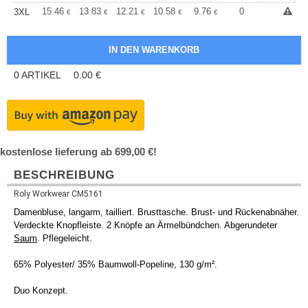
+
15.46
13.83
12.21
10.58
9.76
9.36
0
3XL
€
€
€
€
€
€
0
ARTIKEL
0.00
€
kostenlose lieferung ab 699,00 €!
BESCHREIBUNG
Roly Workwear CM5161
Damenbluse, langarm, tailliert. Brusttasche. Brust- und Rückenabnäher.
Verdeckte Knopfleiste. 2 Knöpfe an Ärmelbündchen. Abgerundeter
Saum
. Pflegeleicht.
65% Polyester/ 35% Baumwoll-Popeline, 130 g/m².
Duo Konzept.