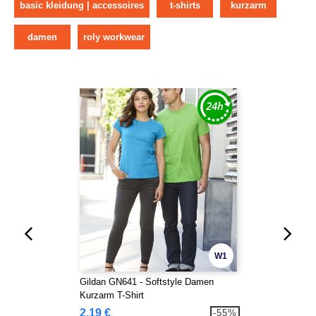
basic kleidung | accessoires
t-shirts
kurzarm
damen
roly workwear
W1
Gildan GN641 - Softstyle Damen
Kurzarm T-Shirt
2,19 €
-55%