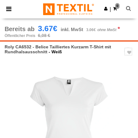
×
Ntextil App
0
App holen
|
Bessere Preise in der App!
3.67€
Bereits ab
*
inkl. MwSt
3.06€
ohne MwSt
6,08 €
Öffentlicher Preis
Roly CA6532 - Belice Tailliertes Kurzarm T-Shirt mit
Rundhalsausschnitt
- Weiß
Previous
Next