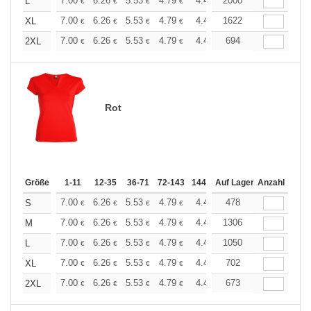
+
7.00
6.26
5.53
4.79
4.42
2000
4.24
L
€
€
€
€
€
€
+
7.00
6.26
5.53
4.79
4.42
1622
4.24
XL
€
€
€
€
€
€
+
7.00
6.26
5.53
4.79
4.42
694
4.24
2XL
€
€
€
€
€
€
Rot
Größe
1-11
12-35
36-71
72-143
144-287
Auf Lager
288 +
Anzahl
Mehr
+
7.00
6.26
5.53
4.79
4.42
478
4.24
S
€
€
€
€
€
€
+
7.00
6.26
5.53
4.79
4.42
1306
4.24
M
€
€
€
€
€
€
+
7.00
6.26
5.53
4.79
4.42
1050
4.24
L
€
€
€
€
€
€
+
7.00
6.26
5.53
4.79
4.42
702
4.24
XL
€
€
€
€
€
€
+
7.00
6.26
5.53
4.79
4.42
673
4.24
2XL
€
€
€
€
€
€