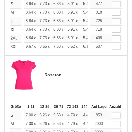
+
8.64
7.73
6.83
5.91
5.46
477
5.23
S
€
€
€
€
€
€
+
8.64
7.73
6.83
5.91
5.46
818
5.23
M
€
€
€
€
€
€
+
8.64
7.73
6.83
5.91
5.46
725
5.23
L
€
€
€
€
€
€
+
8.64
7.73
6.83
5.91
5.46
718
5.23
XL
€
€
€
€
€
€
+
8.64
7.73
6.83
5.91
5.46
408
5.23
2XL
€
€
€
€
€
€
+
9.67
8.65
7.63
6.62
6.10
507
5.85
3XL
€
€
€
€
€
€
Roseton
Größe
1-11
12-35
36-71
72-143
144-287
Auf Lager
288 +
Anzahl
Mehr
+
7.00
6.26
5.53
4.79
4.42
853
4.24
S
€
€
€
€
€
€
+
7.00
6.26
5.53
4.79
4.42
2000
4.24
M
€
€
€
€
€
€