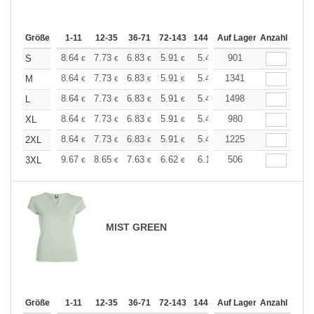
Größe
1-11
12-35
36-71
72-143
144-287
Auf Lager
288 +
Anzahl
Mehr
+
8.64
7.73
6.83
5.91
5.46
901
5.23
S
€
€
€
€
€
€
+
8.64
7.73
6.83
5.91
5.46
1341
5.23
M
€
€
€
€
€
€
+
8.64
7.73
6.83
5.91
5.46
1498
5.23
L
€
€
€
€
€
€
+
8.64
7.73
6.83
5.91
5.46
980
5.23
XL
€
€
€
€
€
€
+
8.64
7.73
6.83
5.91
5.46
1225
5.23
2XL
€
€
€
€
€
€
+
9.67
8.65
7.63
6.62
6.10
506
5.85
3XL
€
€
€
€
€
€
MIST GREEN
Größe
1-11
12-35
36-71
72-143
144-287
Auf Lager
288 +
Anzahl
Mehr