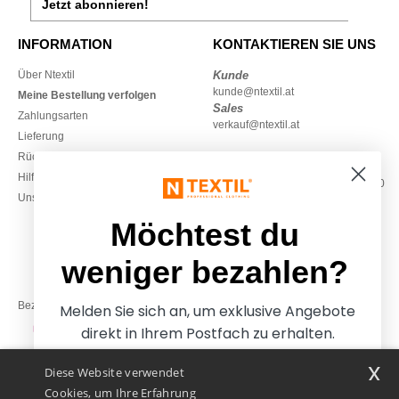
Jetzt abonnieren!
INFORMATION
KONTAKTIEREN SIE UNS
Über Ntextil
Kunde
kunde@ntextil.at
Meine Bestellung verfolgen
Sales
Zahlungsarten
verkauf@ntextil.at
Lieferung
Rückerstattungen / Rückgaben
0800 018 026
Hilfe & FAQs
Montag – Donnerstag: 10:00–13:00
Unsere Engagements
& 14:00–17:30
Freitag: 10:00–14:00
Möchtest du
weniger bezahlen?
Bezahlung mit
Melden Sie sich an, um exklusive Angebote
direkt in Ihrem Postfach zu erhalten.
x
Diese Website verwendet
Unsere Paketzusteller
Cookies, um Ihre Erfahrung