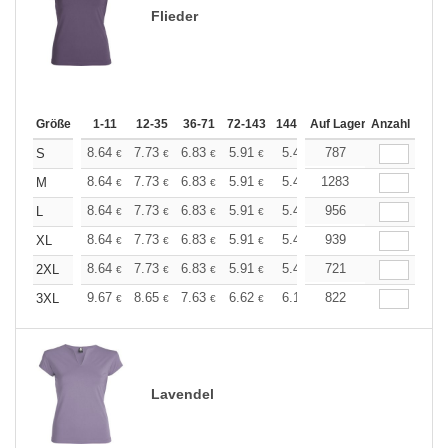
Flieder
Größe
1-11
12-35
36-71
72-143
144-287
Auf Lager
288 +
Anzahl
Mehr
+
8.64
7.73
6.83
5.91
5.46
787
5.23
S
€
€
€
€
€
€
+
8.64
7.73
6.83
5.91
5.46
1283
5.23
M
€
€
€
€
€
€
+
8.64
7.73
6.83
5.91
5.46
956
5.23
L
€
€
€
€
€
€
+
8.64
7.73
6.83
5.91
5.46
939
5.23
XL
€
€
€
€
€
€
+
8.64
7.73
6.83
5.91
5.46
721
5.23
2XL
€
€
€
€
€
€
+
9.67
8.65
7.63
6.62
6.10
822
5.85
3XL
€
€
€
€
€
€
Lavendel