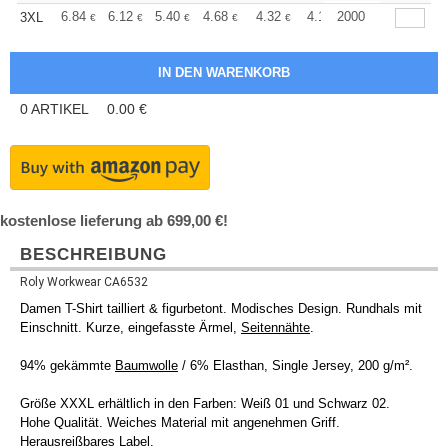
+
6.84
6.12
5.40
4.68
4.32
4.14
2000
3XL
€
€
€
€
€
€
0
ARTIKEL
0.00
€
kostenlose lieferung ab 699,00 €!
BESCHREIBUNG
Roly Workwear CA6532
Damen T-Shirt tailliert & figurbetont. Modisches Design. Rundhals mit
Einschnitt. Kurze, eingefasste Ärmel,
Seitennähte
.
94% gekämmte
Baumwolle
/ 6% Elasthan, Single Jersey, 200 g/m².
Größe XXXL erhältlich in den Farben: Weiß 01 und Schwarz 02.
Hohe Qualität. Weiches Material mit angenehmen Griff.
Herausreißbares Label.