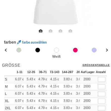
farben
farbe auswählen
Weiß
GRÖSSE
GRÖSSENTABELLE
1-11
12-35
36-71
72-143
144-287
288 +
Auf Lager
Mehr
Anzahl
+
6.07
5.43
4.79
4.15
3.83
3.67
2000
S
€
€
€
€
€
€
+
6.07
5.43
4.79
4.15
3.83
3.67
2000
M
€
€
€
€
€
€
+
6.07
5.43
4.79
4.15
3.83
3.67
2000
L
€
€
€
€
€
€
+
6.07
5.43
4.79
4.15
3.83
3.67
2000
XL
€
€
€
€
€
€
+
6.07
5.43
4.79
4.15
3.83
3.67
2000
2XL
€
€
€
€
€
€