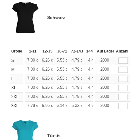
Schwarz
Größe
1-11
12-35
36-71
72-143
144-287
Auf Lager
288 +
Anzahl
Mehr
+
7.00
6.26
5.53
4.79
4.42
2000
4.24
S
€
€
€
€
€
€
+
7.00
6.26
5.53
4.79
4.42
2000
4.24
M
€
€
€
€
€
€
+
7.00
6.26
5.53
4.79
4.42
2000
4.24
L
€
€
€
€
€
€
+
7.00
6.26
5.53
4.79
4.42
2000
4.24
XL
€
€
€
€
€
€
+
7.00
6.26
5.53
4.79
4.42
2000
4.24
2XL
€
€
€
€
€
€
+
7.78
6.95
6.14
5.32
4.91
2000
4.71
3XL
€
€
€
€
€
€
Türkis