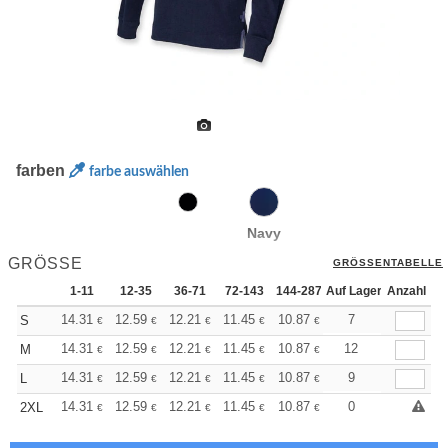
farben
farbe auswählen
Navy
GRÖSSE
GRÖSSENTABELLE
1-11
12-35
36-71
72-143
144-287
Auf Lager
288 +
Anzahl
Mehr
+
14.31
12.59
12.21
11.45
10.87
10.68
7
S
€
€
€
€
€
€
+
14.31
12.59
12.21
11.45
10.87
10.68
12
M
€
€
€
€
€
€
+
14.31
12.59
12.21
11.45
10.87
10.68
9
L
€
€
€
€
€
€
+
14.31
12.59
12.21
11.45
10.87
10.68
0
2XL
€
€
€
€
€
€