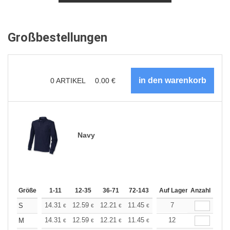
Großbestellungen
0
ARTIKEL
0.00
€
Navy
Größe
1-11
12-35
36-71
72-143
144-287
Auf Lager
288 +
Anzahl
Mehr
+
14.31
12.59
12.21
11.45
10.87
7
10.68
S
€
€
€
€
€
€
+
14.31
12.59
12.21
11.45
10.87
12
10.68
M
€
€
€
€
€
€