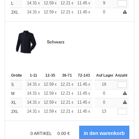
+
14.31
12.59
12.21
11.45
10.87
9
10.68
L
€
€
€
€
€
€
+
14.31
12.59
12.21
11.45
10.87
0
10.68
2XL
€
€
€
€
€
€
Schwarz
Größe
1-11
12-35
36-71
72-143
144-287
Auf Lager
288 +
Anzahl
Mehr
+
14.31
12.59
12.21
11.45
10.87
19
10.68
S
€
€
€
€
€
€
+
14.31
12.59
12.21
11.45
10.87
0
10.68
M
€
€
€
€
€
€
+
14.31
12.59
12.21
11.45
10.87
0
10.68
XL
€
€
€
€
€
€
+
14.31
12.59
12.21
11.45
10.87
13
10.68
2XL
€
€
€
€
€
€
0
ARTIKEL
0.00
€