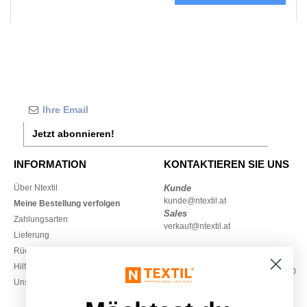
Jetzt abonnieren!
INFORMATION
KONTAKTIEREN SIE UNS
Über Ntextil
Kunde
kunde@ntextil.at
Meine Bestellung verfolgen
Sales
Zahlungsarten
verkauf@ntextil.at
Lieferung
Rückerstattungen / Rückgaben
0800 018 026
Hilfe & FAQs
Montag – Donnerstag: 10:00–13:00
Unsere Engagements
& 14:00–17:30
Freitag: 10:00–14:00