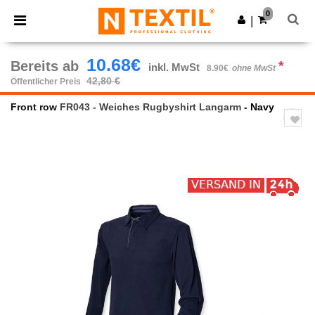
×
Ntextil App
0
App holen
|
Bessere Preise in der App!
10.68€
Bereits ab
*
inkl. MwSt
8.90€
ohne MwSt
42,80 €
Öffentlicher Preis
Front row
FR043 - Weiches Rugbyshirt Langarm
- Navy
Previous
Next