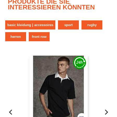
PRODUKTE DIE SIE
INTERESSIEREN KÖNNTEN
basic kleidung | accessoires
sport
rugby
herren
front row