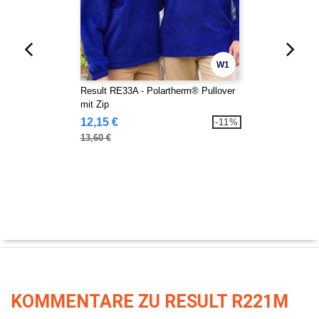
W1
Result RE33A - Polartherm® Pullover
mit Zip
12,15 €
-11%
13,60 €
KOMMENTARE ZU RESULT R221M