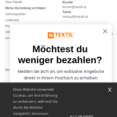
Über Ntextil
Kunde
kunde@ntextil.at
Meine Bestellung verfolgen
Sales
Zahlungsarten
verkauf@ntextil.at
Lieferung
Rückerstattungen / Rückgaben
0800 018 026
Hilfe & FAQs
Montag – Donnerstag: 10:00–13:00
Unsere Engagements
& 14:00–17:30
Freitag: 10:00–14:00
Möchtest du
weniger bezahlen?
Bezahlung mit
Melden Sie sich an, um exklusive Angebote
direkt in Ihrem Postfach zu erhalten.
x
Diese Website verwendet
Unsere Paketzusteller
Cookies, um Ihre Erfahrung
zu verbessern, während Sie
durch die Website
navigieren.
Weiterlesen
ALLE ABLEHNEN