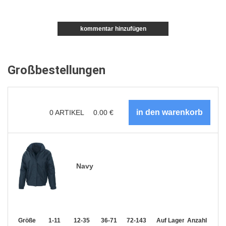
kommentar hinzufügen
Großbestellungen
0
ARTIKEL
0.00
€
Navy
Größe
1-11
12-35
36-71
72-143
144-287
Auf Lager
288 +
Anzahl
Mehr