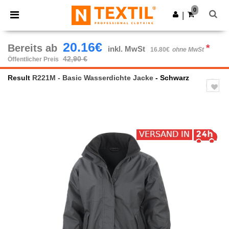
×
Ntextil App
0
App holen
|
Bessere Preise in der App!
20.16€
Bereits ab
*
inkl. MwSt
16.80€
ohne MwSt
42,90 €
Öffentlicher Preis
Result
R221M - Basic Wasserdichte Jacke
- Schwarz
Previous
Next