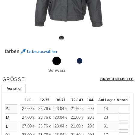
farben
farbe auswählen
Schwarz
GRÖSSE
GRÖSSENTABELLE
Vorrätig
1-11
12-35
36-71
72-143
144-287
Auf Lager
288 +
Anzahl
Mehr
+
27.00
23.76
23.04
21.60
20.52
14
20.16
S
€
€
€
€
€
€
+
27.00
23.76
23.04
21.60
20.52
23
20.16
M
€
€
€
€
€
€
+
27.00
23.76
23.04
21.60
20.52
31
20.16
L
€
€
€
€
€
€
27.00
23.76
23.04
21.60
20.52
17
20.16