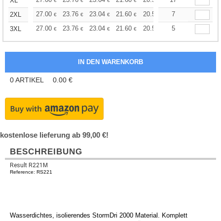
+
XL
€
€
€
€
€
€
+
27.00
23.76
23.04
21.60
20.52
20.16
7
2XL
€
€
€
€
€
€
+
27.00
23.76
23.04
21.60
20.52
20.16
5
3XL
€
€
€
€
€
€
0
ARTIKEL
0.00
€
kostenlose lieferung ab 99,00 €!
BESCHREIBUNG
Result R221M
Reference: RS221
Wasserdichtes, isolierendes StormDri 2000 Material. Komplett