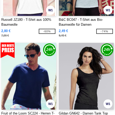
W1
W1
Russell JZ180 - T-Shirt aus 100%
B&C BC047 - T-Shirt aus Bio-
Baumwolle
Baumwolle für Damen
2,80 €
2,49 €
-60%
-74%
7,00 €
9,40 €
W1
W1
Fruit of the Loom SC224 - Herren T-
Gildan GN642 - Damen Tank Top