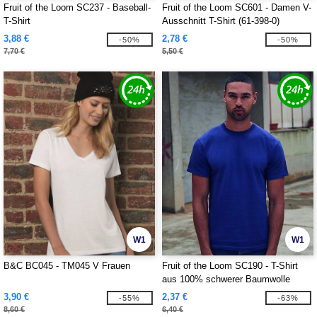
Fruit of the Loom SC237 - Baseball-
Fruit of the Loom SC601 - Damen V-
T-Shirt
Ausschnitt T-Shirt (61-398-0)
3,88 €
2,78 €
-50%
-50%
7,70 €
5,50 €
W1
W1
B&C BC045 - TM045 V Frauen
Fruit of the Loom SC190 - T-Shirt
aus 100% schwerer Baumwolle
3,90 €
2,37 €
-55%
-63%
8,60 €
6,40 €