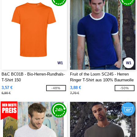
W1
W1
B&C BC01B - Bio-Herren-Rundhals-
Fruit of the Loom SC245 - Herren
T-Shirt 150
Ringer T-Shirt aus 100% Baumwolle
3,57 €
3,88 €
-48%
-50%
6,90 €
7,70 €