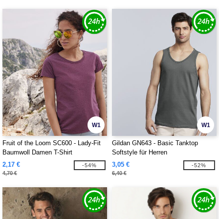
W1
W1
Fruit of the Loom SC600 - Lady-Fit
Gildan GN643 - Basic Tanktop
Baumwoll Damen T-Shirt
Softstyle für Herren
2,17 €
3,05 €
-54%
-52%
4,70 €
6,40 €