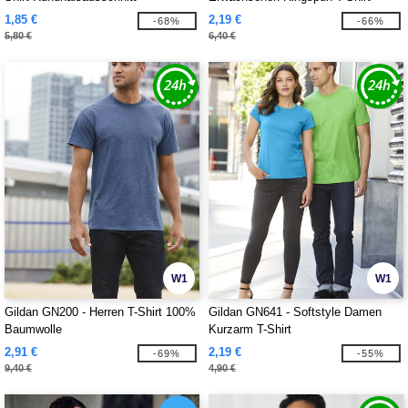
1,85 €
2,19 €
-68%
-66%
5,80 €
6,40 €
W1
W1
Gildan GN200 - Herren T-Shirt 100%
Gildan GN641 - Softstyle Damen
Baumwolle
Kurzarm T-Shirt
2,91 €
2,19 €
-69%
-55%
9,40 €
4,90 €