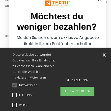
Hilfe & FAQs
Montag – Donnerstag: 10:00–13:00
Unsere Engagements
& 14:00–17:30
Freitag: 10:00–14:00
Möchtest du
weniger bezahlen?
Bezahlung mit
Melden Sie sich an, um exklusive Angebote
direkt in Ihrem Postfach zu erhalten.
x
Diese Website verwendet
Unsere Paketzusteller
Cookies, um Ihre Erfahrung
zu verbessern, während Sie
durch die Website
navigieren.
Weiterlesen
ALLE ABLEHNEN
NOTWENDIGE
Ja, ich möchte weniger
ALLE AKZEPTIEREN
bezahlen
LEISTUNGS
WERBE
Rechtliche Hinweise
-
Datenschutzbestimmungen
-
Bedingungen und Konditionen
-
Nein danke, ich möchte mehr bezahlen.
General Contract Conditions
-
Cookie-Richtlinie
-
Site Map
Copyright 2026 ntextil.at