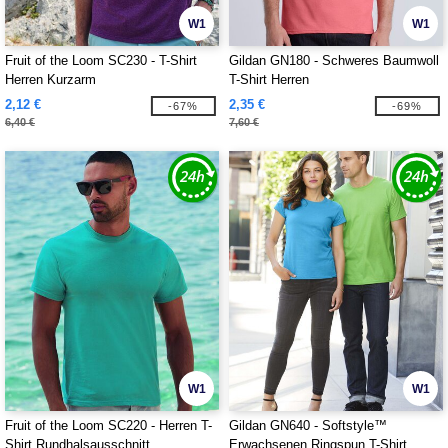
W1
W1
Fruit of the Loom SC230 - T-Shirt
Gildan GN180 - Schweres Baumwoll
Herren Kurzarm
T-Shirt Herren
2,12 €
2,35 €
-67%
-69%
6,40 €
7,60 €
W1
W1
Fruit of the Loom SC220 - Herren T-
Gildan GN640 - Softstyle™
Shirt Rundhalsausschnitt
Erwachsenen Ringspun T-Shirt