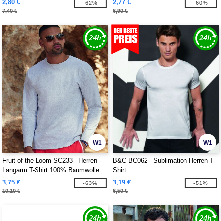
2,80 €
2,77 €
-62%
-60%
7,40 €
6,90 €
W1
W1
Fruit of the Loom SC233 - Herren
B&C BC062 - Sublimation Herren T-
Langarm T-Shirt 100% Baumwolle
Shirt
3,75 €
3,19 €
-63%
-51%
10,10 €
6,50 €