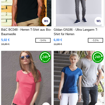
W1
W1
B&C BC048 - Herren T-Shirt aus Bio-
Gildan GN186 - Ultra Langarm T-
Baumwolle
Shirt für Herren
5,02 €
6,00 €
-54%
-53%
10,90 €
12,90 €