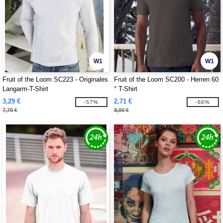
W1
W1
Fruit of the Loom SC223 - Originales
Fruit of the Loom SC200 - Herren 60
Langarm-T-Shirt
° T-Shirt
3,29 €
2,71 €
-57%
-66%
7,70 €
8,00 €