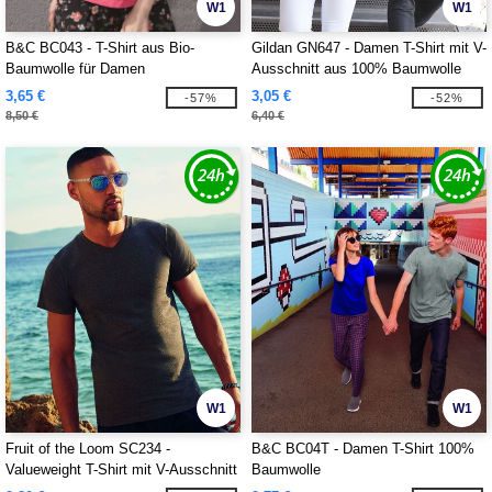
W1
W1
B&C BC043 - T-Shirt aus Bio-
Gildan GN647 - Damen T-Shirt mit V-
Baumwolle für Damen
Ausschnitt aus 100% Baumwolle
3,65 €
3,05 €
-57%
-52%
8,50 €
6,40 €
W1
W1
Fruit of the Loom SC234 -
B&C BC04T - Damen T-Shirt 100%
Valueweight T-Shirt mit V-Ausschnitt
Baumwolle
für Herren