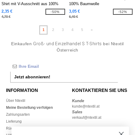
Shirt mit V-Ausschnitt aus 100%
100% Baumwolle
Baumwolle
2,35 €
3,05 €
-50%
-52%
4,70 €
6,40 €
1
2
3
4
5
»
Einkaufen
Groß- und Einzelhandel S T-Shirts
bei Ntextil
Österreich
Jetzt abonnieren!
INFORMATION
KONTAKTIEREN SIE UNS
Über Ntextil
Kunde
kunde@ntextil.at
Meine Bestellung verfolgen
Sales
Zahlungsarten
verkauf@ntextil.at
Lieferung
Rückerstattungen / Rückgaben
0800 018 026