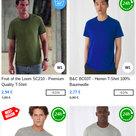
W1
W1
Fruit of the Loom SC210 - Premium
B&C BC03T - Herren T-Shirt 100%
Quality T-Shirt
Baumwolle
2,94 €
2,77 €
-63%
-60%
7,90 €
6,90 €