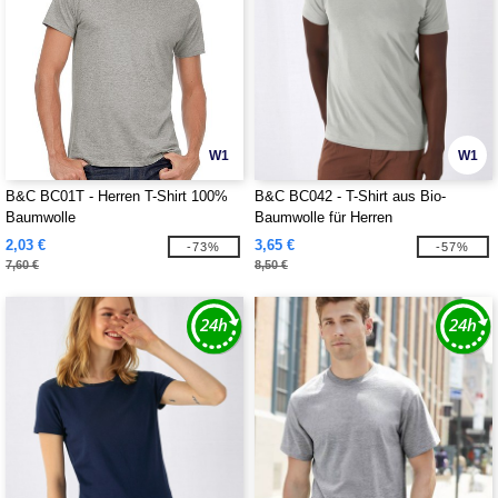
W1
W1
B&C BC01T - Herren T-Shirt 100%
B&C BC042 - T-Shirt aus Bio-
Baumwolle
Baumwolle für Herren
2,03 €
3,65 €
-73%
-57%
7,60 €
8,50 €