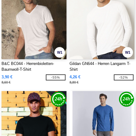
W1
W1
B&C BC044 - Herrenbioletten-
Gildan GN644 - Herren Langarm T-
Baumwoll-T-Shirt
Shirt
3,90 €
4,26 €
-55%
-52%
8,60 €
8,80 €