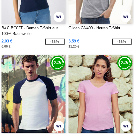
W1
W1
B&C BC02T - Damen T-Shirt aus
Gildan GN400 - Herren T-Shirt
100% Baumwolle
2,03 €
3,59 €
-66%
-68%
6,00 €
11,20 €
W1
W1