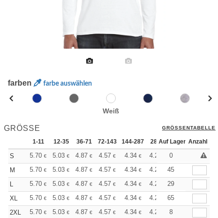
farben
farbe auswählen
Weiß
GRÖSSE
GRÖSSENTABELLE
1-11
12-35
36-71
72-143
144-287
288 +
Auf Lager
Mehr
Anzahl
+
5.70
5.03
4.87
4.57
4.34
4.26
0
S
€
€
€
€
€
€
+
5.70
5.03
4.87
4.57
4.34
4.26
45
M
€
€
€
€
€
€
+
5.70
5.03
4.87
4.57
4.34
4.26
29
L
€
€
€
€
€
€
+
5.70
5.03
4.87
4.57
4.34
4.26
65
XL
€
€
€
€
€
€
+
5.70
5.03
4.87
4.57
4.34
4.26
8
2XL
€
€
€
€
€
€