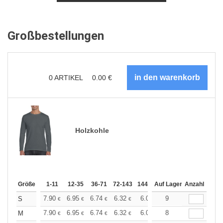
Großbestellungen
0
ARTIKEL
0.00
€
Holzkohle
Größe
1-11
12-35
36-71
72-143
144-287
Auf Lager
288 +
Anzahl
Mehr
+
7.90
6.95
6.74
6.32
6.00
9
5.90
S
€
€
€
€
€
€
+
7.90
6.95
6.74
6.32
6.00
8
5.90
M
€
€
€
€
€
€