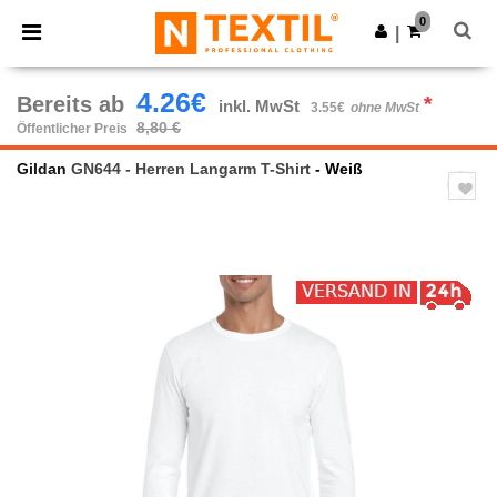
×
Ntextil App
0
App holen
|
Bessere Preise in der App!
4.26€
Bereits ab
*
inkl. MwSt
3.55€
ohne MwSt
8,80 €
Öffentlicher Preis
Gildan
GN644 - Herren Langarm T-Shirt
- Weiß
Previous
Next