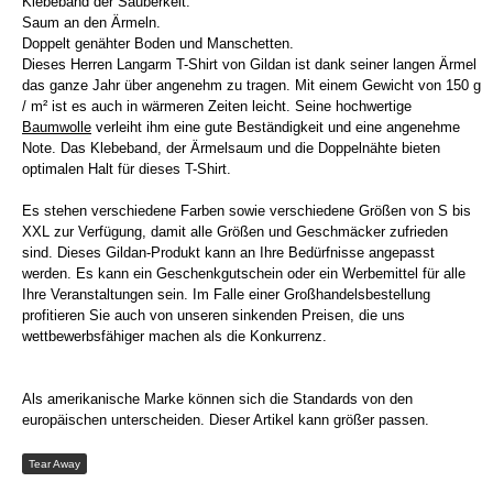
Klebeband der Sauberkeit.
Saum an den Ärmeln.
Doppelt genähter Boden und Manschetten.
Dieses Herren Langarm T-Shirt von Gildan ist dank seiner langen Ärmel
das ganze Jahr über angenehm zu tragen. Mit einem Gewicht von 150 g
/ m² ist es auch in wärmeren Zeiten leicht. Seine hochwertige
Baumwolle
verleiht ihm eine gute Beständigkeit und eine angenehme
Note. Das Klebeband, der Ärmelsaum und die Doppelnähte bieten
optimalen Halt für dieses T-Shirt.
Es stehen verschiedene Farben sowie verschiedene Größen von S bis
XXL zur Verfügung, damit alle Größen und Geschmäcker zufrieden
sind. Dieses Gildan-Produkt kann an Ihre Bedürfnisse angepasst
werden. Es kann ein Geschenkgutschein oder ein Werbemittel für alle
Ihre Veranstaltungen sein. Im Falle einer Großhandelsbestellung
profitieren Sie auch von unseren sinkenden Preisen, die uns
wettbewerbsfähiger machen als die Konkurrenz.
Als amerikanische Marke können sich die Standards von den
europäischen unterscheiden. Dieser Artikel kann größer passen.
Tear Away