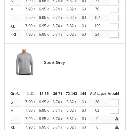
+
7.90
6.95
6.74
6.32
6.00
71
5.90
S
€
€
€
€
€
€
+
7.90
6.95
6.74
6.32
6.00
70
5.90
M
€
€
€
€
€
€
+
7.90
6.95
6.74
6.32
6.00
194
5.90
L
€
€
€
€
€
€
+
7.90
6.95
6.74
6.32
6.00
199
5.90
XL
€
€
€
€
€
€
+
7.90
6.95
6.74
6.32
6.00
24
5.90
2XL
€
€
€
€
€
€
Sport Grey
Größe
1-11
12-35
36-71
72-143
144-287
Auf Lager
288 +
Anzahl
Mehr
+
7.90
6.95
6.74
6.32
6.00
36
5.90
S
€
€
€
€
€
€
+
7.90
6.95
6.74
6.32
6.00
61
5.90
M
€
€
€
€
€
€
+
7.90
6.95
6.74
6.32
6.00
0
5.90
L
€
€
€
€
€
€
+
7.90
6.95
6.74
6.32
6.00
0
5.90
XL
€
€
€
€
€
€