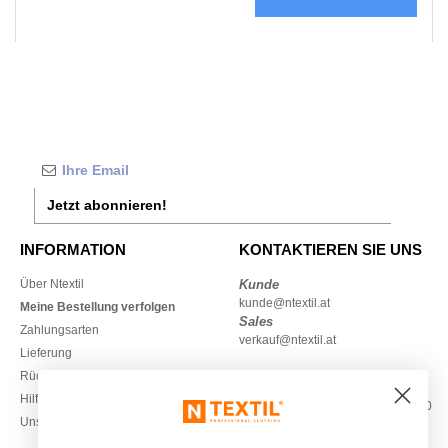
Jetzt abonnieren!
INFORMATION
KONTAKTIEREN SIE UNS
Über Ntextil
Kunde
kunde@ntextil.at
Meine Bestellung verfolgen
Sales
Zahlungsarten
verkauf@ntextil.at
Lieferung
Rückerstattungen / Rückgaben
0800 018 026
Hilfe & FAQs
Montag – Donnerstag: 10:00–13:00
Unsere Engagements
& 14:00–17:30
Freitag: 10:00–14:00