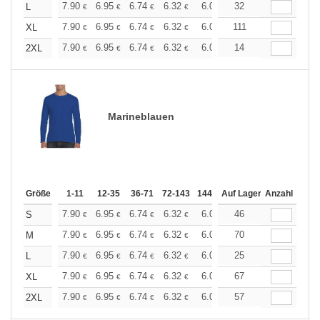
+
7.90
6.95
6.74
6.32
6.00
32
5.90
L
€
€
€
€
€
€
+
7.90
6.95
6.74
6.32
6.00
111
5.90
XL
€
€
€
€
€
€
+
7.90
6.95
6.74
6.32
6.00
14
5.90
2XL
€
€
€
€
€
€
Marineblauen
Größe
1-11
12-35
36-71
72-143
144-287
Auf Lager
288 +
Anzahl
Mehr
+
7.90
6.95
6.74
6.32
6.00
46
5.90
S
€
€
€
€
€
€
+
7.90
6.95
6.74
6.32
6.00
70
5.90
M
€
€
€
€
€
€
+
7.90
6.95
6.74
6.32
6.00
25
5.90
L
€
€
€
€
€
€
+
7.90
6.95
6.74
6.32
6.00
67
5.90
XL
€
€
€
€
€
€
+
7.90
6.95
6.74
6.32
6.00
57
5.90
2XL
€
€
€
€
€
€