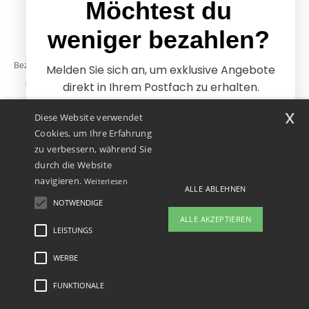
Möchtest du
weniger bezahlen?
Bezahlung mit
Melden Sie sich an, um exklusive Angebote
direkt in Ihrem Postfach zu erhalten.
x
Diese Website verwendet
Unsere Paketzusteller
Cookies, um Ihre Erfahrung
zu verbessern, während Sie
durch die Website
navigieren.
Weiterlesen
ALLE ABLEHNEN
NOTWENDIGE
Ja, ich möchte weniger
ALLE AKZEPTIEREN
bezahlen
LEISTUNGS
👋
Hallo
Wenn Sie Fragen oder Bedenken
WERBE
Rechtliche Hinweise
-
Datenschutzbestimmungen
-
Bedingungen und Konditionen
-
Nein danke, ich möchte mehr bezahlen.
haben, können Sie uns jederzeit
General Contract Conditions
-
Cookie-Richtlinie
-
Site Map
Copyright 2026 ntextil.at
kontaktieren. Unser Chatbot ist hier,
- Alle Rechte vorbehalten
FUNKTIONALE
um Ihnen zu helfen.