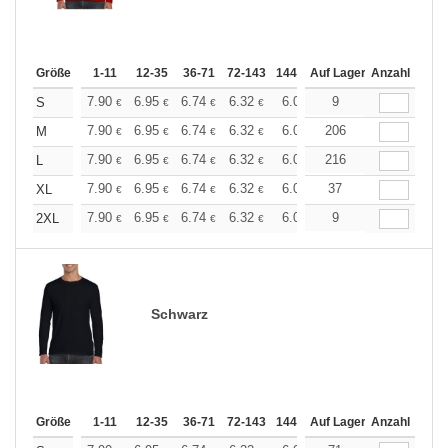
Größe
1-11
12-35
36-71
72-143
144-287
Auf Lager
288 +
Anzahl
Mehr
+
7.90
6.95
6.74
6.32
6.00
9
5.90
S
€
€
€
€
€
€
+
7.90
6.95
6.74
6.32
6.00
206
5.90
M
€
€
€
€
€
€
+
7.90
6.95
6.74
6.32
6.00
216
5.90
L
€
€
€
€
€
€
+
7.90
6.95
6.74
6.32
6.00
37
5.90
XL
€
€
€
€
€
€
+
7.90
6.95
6.74
6.32
6.00
9
5.90
2XL
€
€
€
€
€
€
Schwarz
Größe
1-11
12-35
36-71
72-143
144-287
Auf Lager
288 +
Anzahl
Mehr