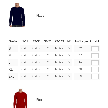
Navy
Größe
1-11
12-35
36-71
72-143
144-287
Auf Lager
288 +
Anzahl
Mehr
+
7.90
6.95
6.74
6.32
6.00
24
5.90
S
€
€
€
€
€
€
+
7.90
6.95
6.74
6.32
6.00
14
5.90
M
€
€
€
€
€
€
+
7.90
6.95
6.74
6.32
6.00
62
5.90
L
€
€
€
€
€
€
+
7.90
6.95
6.74
6.32
6.00
31
5.90
XL
€
€
€
€
€
€
+
7.90
6.95
6.74
6.32
6.00
9
5.90
2XL
€
€
€
€
€
€
Rot