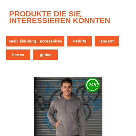
PRODUKTE DIE SIE
INTERESSIEREN KÖNNTEN
basic kleidung | accessoires
t-shirts
langarm
herren
gildan