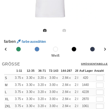
farben
farbe auswählen
Weiß
GRÖSSE
GRÖSSENTABELLE
1-11
12-35
36-71
72-143
144-287
288 +
Auf Lager
Mehr
Anzahl
+
3.75
3.30
3.20
3.00
2.84
2.80
420
S
€
€
€
€
€
€
+
3.75
3.30
3.20
3.00
2.84
2.80
1440
M
€
€
€
€
€
€
+
3.75
3.30
3.20
3.00
2.84
2.80
4228
L
€
€
€
€
€
€
+
3.75
3.30
3.20
3.00
2.84
2.80
2870
XL
€
€
€
€
€
€
+
3.75
3.30
3.20
3.00
2.84
2.80
1061
2XL
€
€
€
€
€
€