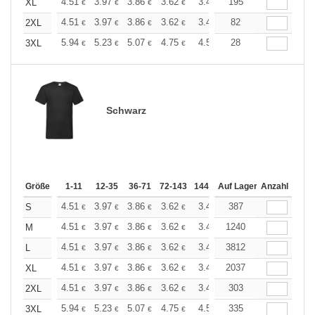
+
4.51
3.97
3.86
3.62
3.44
195
3.37
XL
€
€
€
€
€
€
+
4.51
3.97
3.86
3.62
3.44
82
3.37
2XL
€
€
€
€
€
€
+
5.94
5.23
5.07
4.75
4.51
28
4.43
3XL
€
€
€
€
€
€
Schwarz
Größe
1-11
12-35
36-71
72-143
144-287
Auf Lager
288 +
Anzahl
Mehr
+
4.51
3.97
3.86
3.62
3.44
387
3.37
S
€
€
€
€
€
€
+
4.51
3.97
3.86
3.62
3.44
1240
3.37
M
€
€
€
€
€
€
+
4.51
3.97
3.86
3.62
3.44
3812
3.37
L
€
€
€
€
€
€
+
4.51
3.97
3.86
3.62
3.44
2037
3.37
XL
€
€
€
€
€
€
+
4.51
3.97
3.86
3.62
3.44
303
3.37
2XL
€
€
€
€
€
€
+
5.94
5.23
5.07
4.75
4.51
335
4.43
3XL
€
€
€
€
€
€