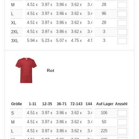
+
4.51
3.97
3.86
3.62
3.44
28
3.37
M
€
€
€
€
€
€
+
4.51
3.97
3.86
3.62
3.44
96
3.37
L
€
€
€
€
€
€
+
4.51
3.97
3.86
3.62
3.44
28
3.37
XL
€
€
€
€
€
€
+
4.51
3.97
3.86
3.62
3.44
3
3.37
2XL
€
€
€
€
€
€
+
5.94
5.23
5.07
4.75
4.51
3
4.43
3XL
€
€
€
€
€
€
Rot
Größe
1-11
12-35
36-71
72-143
144-287
Auf Lager
288 +
Anzahl
Mehr
+
4.51
3.97
3.86
3.62
3.44
106
3.37
S
€
€
€
€
€
€
+
4.51
3.97
3.86
3.62
3.44
50
3.37
M
€
€
€
€
€
€
+
4.51
3.97
3.86
3.62
3.44
225
3.37
L
€
€
€
€
€
€