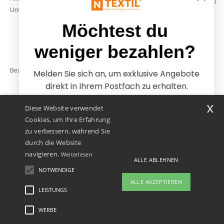
Montag – Donnerstag: 10:00–13:00
Unsere Engagements
& 14:00–17:30
Freitag: 10:00–14:00
Möchtest du
weniger bezahlen?
Bezahlung mit
Melden Sie sich an, um exklusive Angebote
direkt in Ihrem Postfach zu erhalten.
x
Diese Website verwendet
Unsere Paketzusteller
Cookies, um Ihre Erfahrung
zu verbessern, während Sie
durch die Website
navigieren.
Weiterlesen
ALLE ABLEHNEN
NOTWENDIGE
Ja, ich möchte weniger
ALLE AKZEPTIEREN
bezahlen
LEISTUNGS
WERBE
Rechtliche Hinweise
-
Datenschutzbestimmungen
-
Bedingungen und Konditionen
-
Nein danke, ich möchte mehr bezahlen.
General Contract Conditions
-
Cookie-Richtlinie
-
Site Map
Copyright 2026 ntextil.at