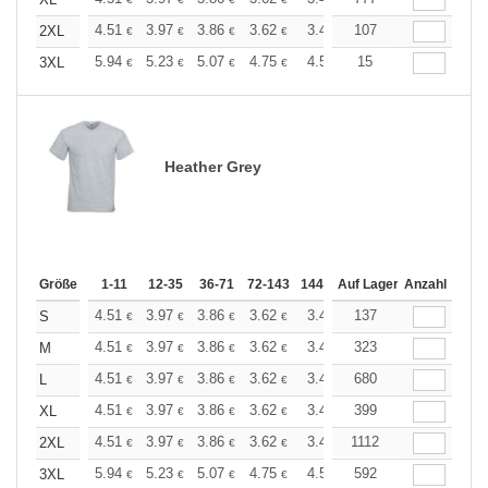
+
+
4.51
3.97
3.86
3.62
3.44
107
3.37
2XL
€
€
€
€
€
€
+
5.94
5.23
5.07
4.75
4.51
15
4.43
3XL
€
€
€
€
€
€
Heather Grey
Größe
1-11
12-35
36-71
72-143
144-287
Auf Lager
288 +
Anzahl
Mehr
+
4.51
3.97
3.86
3.62
3.44
137
3.37
S
€
€
€
€
€
€
+
4.51
3.97
3.86
3.62
3.44
323
3.37
M
€
€
€
€
€
€
+
4.51
3.97
3.86
3.62
3.44
680
3.37
L
€
€
€
€
€
€
+
4.51
3.97
3.86
3.62
3.44
399
3.37
XL
€
€
€
€
€
€
+
4.51
3.97
3.86
3.62
3.44
1112
3.37
2XL
€
€
€
€
€
€
+
5.94
5.23
5.07
4.75
4.51
592
4.43
3XL
€
€
€
€
€
€