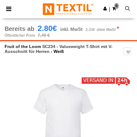
×
Ntextil App
0
App holen
|
Bessere Preise in der App!
2.80€
Bereits ab
*
inkl. MwSt
2.33€
ohne MwSt
7,40 €
Öffentlicher Preis
Fruit of the Loom
SC234 - Valueweight T-Shirt mit V-
Ausschnitt für Herren
- Weiß
Previous
Next