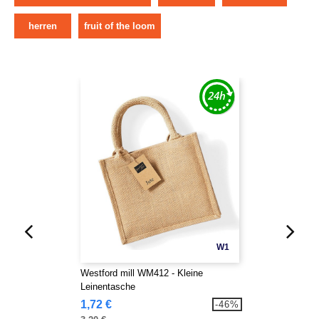
herren
fruit of the loom
W1
Westford mill WM412 - Kleine
Leinentasche
1,72 €
-46%