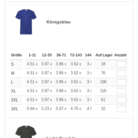
Königsblau
Größe
1-11
12-35
36-71
72-143
144-287
Auf Lager
288 +
Anzahl
Mehr
+
4.51
3.97
3.86
3.62
3.44
18
3.37
S
€
€
€
€
€
€
+
4.51
3.97
3.86
3.62
3.44
76
3.37
M
€
€
€
€
€
€
+
4.51
3.97
3.86
3.62
3.44
196
3.37
L
€
€
€
€
€
€
+
4.51
3.97
3.86
3.62
3.44
116
3.37
XL
€
€
€
€
€
€
+
4.51
3.97
3.86
3.62
3.44
61
3.37
2XL
€
€
€
€
€
€
+
5.94
5.23
5.07
4.75
4.51
32
4.43
3XL
€
€
€
€
€
€