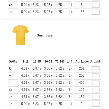
+
5.94
5.23
5.07
4.75
4.51
5
4.43
4XL
€
€
€
€
€
€
+
5.94
5.23
5.07
4.75
4.51
136
4.43
5XL
€
€
€
€
€
€
Sunflower
Größe
1-11
12-35
36-71
72-143
144-287
Auf Lager
288 +
Anzahl
Mehr
+
4.51
3.97
3.86
3.62
3.44
201
3.37
S
€
€
€
€
€
€
+
4.51
3.97
3.86
3.62
3.44
296
3.37
M
€
€
€
€
€
€
+
4.51
3.97
3.86
3.62
3.44
409
3.37
L
€
€
€
€
€
€
+
4.51
3.97
3.86
3.62
3.44
194
3.37
XL
€
€
€
€
€
€
+
4.51
3.97
3.86
3.62
3.44
154
3.37
2XL
€
€
€
€
€
€
+
5.94
5.23
5.07
4.75
4.51
2
4.43
3XL
€
€
€
€
€
€