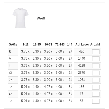
Weiß
Größe
1-11
12-35
36-71
72-143
144-287
Auf Lager
288 +
Anzahl
Mehr
+
3.75
3.30
3.20
3.00
2.84
420
2.80
S
€
€
€
€
€
€
+
3.75
3.30
3.20
3.00
2.84
1440
2.80
M
€
€
€
€
€
€
+
3.75
3.30
3.20
3.00
2.84
4228
2.80
L
€
€
€
€
€
€
+
3.75
3.30
3.20
3.00
2.84
2870
2.80
XL
€
€
€
€
€
€
+
3.75
3.30
3.20
3.00
2.84
1061
2.80
2XL
€
€
€
€
€
€
+
5.01
4.40
4.27
4.00
3.80
186
3.74
3XL
€
€
€
€
€
€
+
5.01
4.40
4.27
4.00
3.80
17
3.74
4XL
€
€
€
€
€
€
+
5.01
4.40
4.27
4.00
3.80
87
3.74
5XL
€
€
€
€
€
€