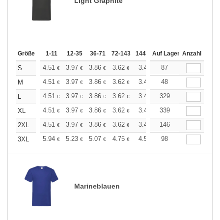
Light Graphite
Größe
1-11
12-35
36-71
72-143
144-287
Auf Lager
288 +
Anzahl
Mehr
+
4.51
3.97
3.86
3.62
3.44
87
3.37
S
€
€
€
€
€
€
+
4.51
3.97
3.86
3.62
3.44
48
3.37
M
€
€
€
€
€
€
+
4.51
3.97
3.86
3.62
3.44
329
3.37
L
€
€
€
€
€
€
+
4.51
3.97
3.86
3.62
3.44
339
3.37
XL
€
€
€
€
€
€
+
4.51
3.97
3.86
3.62
3.44
146
3.37
2XL
€
€
€
€
€
€
+
5.94
5.23
5.07
4.75
4.51
98
4.43
3XL
€
€
€
€
€
€
Marineblauen