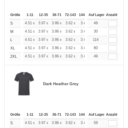
Größe
1-11
12-35
36-71
72-143
144-287
Auf Lager
288 +
Anzahl
Mehr
+
4.51
3.97
3.86
3.62
3.44
49
3.37
S
€
€
€
€
€
€
+
4.51
3.97
3.86
3.62
3.44
30
3.37
M
€
€
€
€
€
€
+
4.51
3.97
3.86
3.62
3.44
114
3.37
L
€
€
€
€
€
€
+
4.51
3.97
3.86
3.62
3.44
80
3.37
XL
€
€
€
€
€
€
+
4.51
3.97
3.86
3.62
3.44
49
3.37
2XL
€
€
€
€
€
€
Dark Heather Grey
Größe
1-11
12-35
36-71
72-143
144-287
Auf Lager
288 +
Anzahl
Mehr
+
4.51
3.97
3.86
3.62
3.44
59
3.37
S
€
€
€
€
€
€