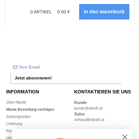
0
ARTIKEL
0.00
€
Jetzt abonnieren!
INFORMATION
KONTAKTIEREN SIE UNS
Über Ntextil
Kunde
kunde@ntextil.at
Meine Bestellung verfolgen
Sales
Zahlungsarten
verkauf@ntextil.at
Lieferung
Rückerstattungen / Rückgaben
0800 018 026
Hilfe & FAQs