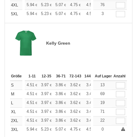
+
5.94
5.23
5.07
4.75
4.51
76
4.43
4XL
€
€
€
€
€
€
+
5.94
5.23
5.07
4.75
4.51
3
4.43
5XL
€
€
€
€
€
€
Kelly Green
Größe
1-11
12-35
36-71
72-143
144-287
Auf Lager
288 +
Anzahl
Mehr
+
4.51
3.97
3.86
3.62
3.44
13
3.37
S
€
€
€
€
€
€
+
4.51
3.97
3.86
3.62
3.44
69
3.37
M
€
€
€
€
€
€
+
4.51
3.97
3.86
3.62
3.44
19
3.37
L
€
€
€
€
€
€
+
4.51
3.97
3.86
3.62
3.44
71
3.37
XL
€
€
€
€
€
€
+
4.51
3.97
3.86
3.62
3.44
22
3.37
2XL
€
€
€
€
€
€
+
5.94
5.23
5.07
4.75
4.51
0
4.43
3XL
€
€
€
€
€
€