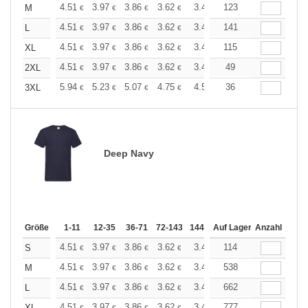
+
4.51
3.97
3.86
3.62
3.44
123
3.37
M
€
€
€
€
€
€
+
4.51
3.97
3.86
3.62
3.44
141
3.37
L
€
€
€
€
€
€
+
4.51
3.97
3.86
3.62
3.44
115
3.37
XL
€
€
€
€
€
€
+
4.51
3.97
3.86
3.62
3.44
49
3.37
2XL
€
€
€
€
€
€
+
5.94
5.23
5.07
4.75
4.51
36
4.43
3XL
€
€
€
€
€
€
Deep Navy
Größe
1-11
12-35
36-71
72-143
144-287
Auf Lager
288 +
Anzahl
Mehr
+
4.51
3.97
3.86
3.62
3.44
114
3.37
S
€
€
€
€
€
€
+
4.51
3.97
3.86
3.62
3.44
538
3.37
M
€
€
€
€
€
€
+
4.51
3.97
3.86
3.62
3.44
662
3.37
L
€
€
€
€
€
€
4.51
3.97
3.86
3.62
3.44
777
3.37
XL
€
€
€
€
€
€