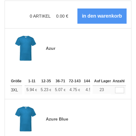
0
ARTIKEL
0.00
€
Azur
Größe
1-11
12-35
36-71
72-143
144-287
Auf Lager
288 +
Anzahl
Mehr
+
5.94
5.23
5.07
4.75
4.51
23
4.43
3XL
€
€
€
€
€
€
Azure Blue