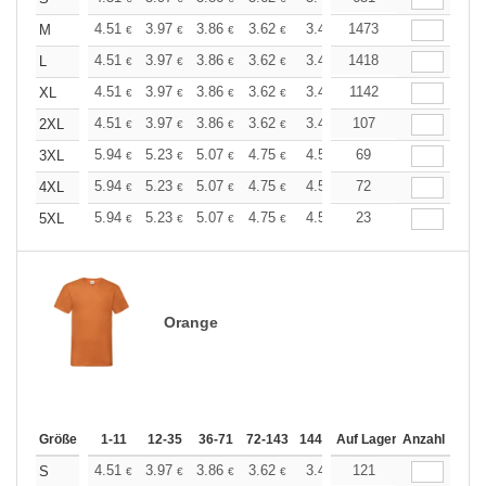
+
4.51
3.97
3.86
3.62
3.44
1473
3.37
M
€
€
€
€
€
€
+
4.51
3.97
3.86
3.62
3.44
1418
3.37
L
€
€
€
€
€
€
+
4.51
3.97
3.86
3.62
3.44
1142
3.37
XL
€
€
€
€
€
€
+
4.51
3.97
3.86
3.62
3.44
107
3.37
2XL
€
€
€
€
€
€
+
5.94
5.23
5.07
4.75
4.51
69
4.43
3XL
€
€
€
€
€
€
+
5.94
5.23
5.07
4.75
4.51
72
4.43
4XL
€
€
€
€
€
€
+
5.94
5.23
5.07
4.75
4.51
23
4.43
5XL
€
€
€
€
€
€
Orange
Größe
1-11
12-35
36-71
72-143
144-287
Auf Lager
288 +
Anzahl
Mehr
+
4.51
3.97
3.86
3.62
3.44
121
3.37
S
€
€
€
€
€
€