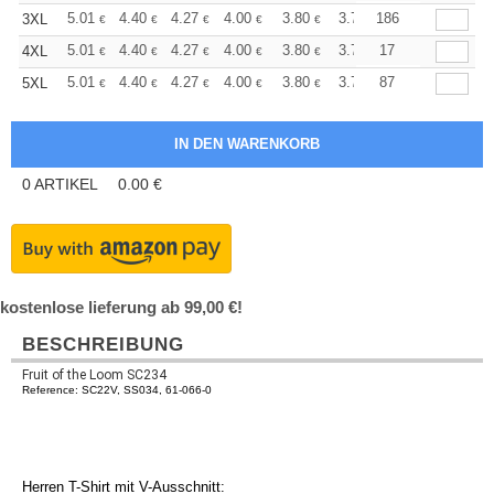
+
5.01
4.40
4.27
4.00
3.80
3.74
186
3XL
€
€
€
€
€
€
+
5.01
4.40
4.27
4.00
3.80
3.74
17
4XL
€
€
€
€
€
€
+
5.01
4.40
4.27
4.00
3.80
3.74
87
5XL
€
€
€
€
€
€
0
ARTIKEL
0.00
€
kostenlose lieferung ab 99,00 €!
BESCHREIBUNG
Fruit of the Loom SC234
Reference: SC22V, SS034, 61-066-0
Herren T-Shirt mit V-Ausschnitt: