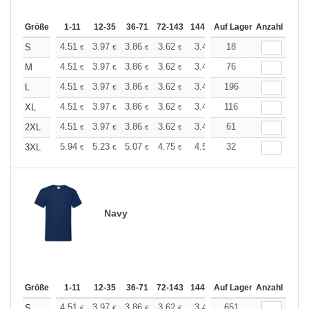
Größe
1-11
12-35
36-71
72-143
144-287
Auf Lager
288 +
Anzahl
Mehr
+
4.51
3.97
3.86
3.62
3.44
18
3.37
S
€
€
€
€
€
€
+
4.51
3.97
3.86
3.62
3.44
76
3.37
M
€
€
€
€
€
€
+
4.51
3.97
3.86
3.62
3.44
196
3.37
L
€
€
€
€
€
€
+
4.51
3.97
3.86
3.62
3.44
116
3.37
XL
€
€
€
€
€
€
+
4.51
3.97
3.86
3.62
3.44
61
3.37
2XL
€
€
€
€
€
€
+
5.94
5.23
5.07
4.75
4.51
32
4.43
3XL
€
€
€
€
€
€
Navy
Größe
1-11
12-35
36-71
72-143
144-287
Auf Lager
288 +
Anzahl
Mehr
+
4.51
3.97
3.86
3.62
3.44
651
3.37
S
€
€
€
€
€
€