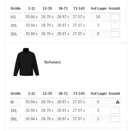
Größe
1-11
12-35
36-71
72-143
144-287
Auf Lager
288 +
Anzahl
Mehr
+
33.84
29.78
28.87
27.07
25.72
16
25.27
XS
€
€
€
€
€
€
+
33.84
29.78
28.87
27.07
25.72
3
25.27
2XL
€
€
€
€
€
€
+
33.84
29.78
28.87
27.07
25.72
8
25.27
3XL
€
€
€
€
€
€
Schwarz
Größe
1-11
12-35
36-71
72-143
144-287
Auf Lager
288 +
Anzahl
Mehr
+
33.84
29.78
28.87
27.07
25.72
0
25.27
M
€
€
€
€
€
€
+
33.84
29.78
28.87
27.07
25.72
3
25.27
2XL
€
€
€
€
€
€
+
33.84
29.78
28.87
27.07
25.72
2
25.27
3XL
€
€
€
€
€
€