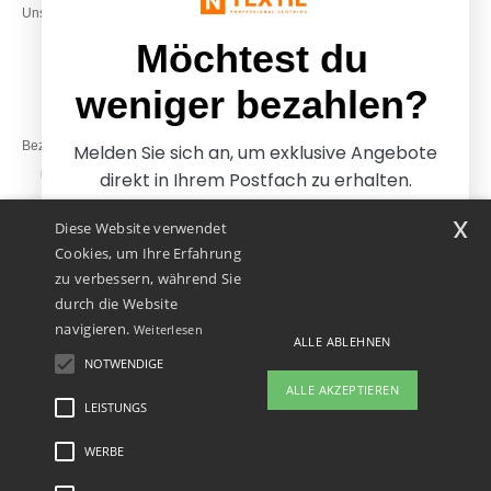
Unsere Engagements
& 14:00–17:30
Freitag: 10:00–14:00
Möchtest du
weniger bezahlen?
Bezahlung mit
Melden Sie sich an, um exklusive Angebote
direkt in Ihrem Postfach zu erhalten.
x
Diese Website verwendet
Unsere Paketzusteller
Cookies, um Ihre Erfahrung
zu verbessern, während Sie
durch die Website
navigieren.
Weiterlesen
ALLE ABLEHNEN
NOTWENDIGE
Ja, ich möchte weniger
ALLE AKZEPTIEREN
bezahlen
LEISTUNGS
WERBE
Rechtliche Hinweise
-
Datenschutzbestimmungen
-
Bedingungen und Konditionen
-
Nein danke, ich möchte mehr bezahlen.
General Contract Conditions
-
Cookie-Richtlinie
-
Site Map
Copyright 2026 ntextil.at
- Alle Rechte vorbehalten