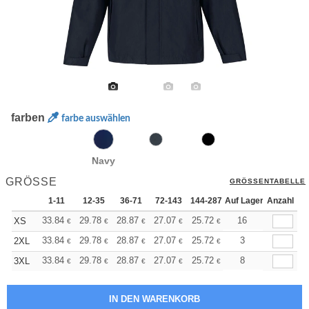
farben
farbe auswählen
Navy
GRÖSSE
GRÖSSENTABELLE
1-11
12-35
36-71
72-143
144-287
Auf Lager
288 +
Anzahl
Mehr
+
33.84
29.78
28.87
27.07
25.72
25.27
16
XS
€
€
€
€
€
€
+
33.84
29.78
28.87
27.07
25.72
25.27
3
2XL
€
€
€
€
€
€
+
33.84
29.78
28.87
27.07
25.72
25.27
8
3XL
€
€
€
€
€
€