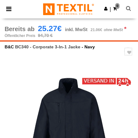
×
Ntextil App
0
App holen
|
Bessere Preise in der App!
25.27€
Bereits ab
*
inkl. MwSt
21.06€
ohne MwSt
94,70 €
Öffentlicher Preis
B&C
BC340 - Corporate 3-In-1 Jacke
- Navy
Previous
Next