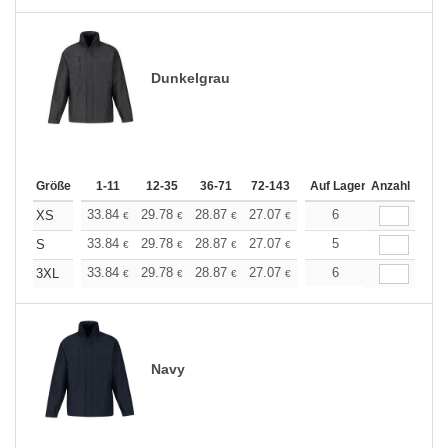
Dunkelgrau
Größe
1-11
12-35
36-71
72-143
144-287
Auf Lager
288 +
Anzahl
Mehr
+
33.84
29.78
28.87
27.07
25.72
6
25.27
XS
€
€
€
€
€
€
+
33.84
29.78
28.87
27.07
25.72
5
25.27
S
€
€
€
€
€
€
+
33.84
29.78
28.87
27.07
25.72
6
25.27
3XL
€
€
€
€
€
€
Navy