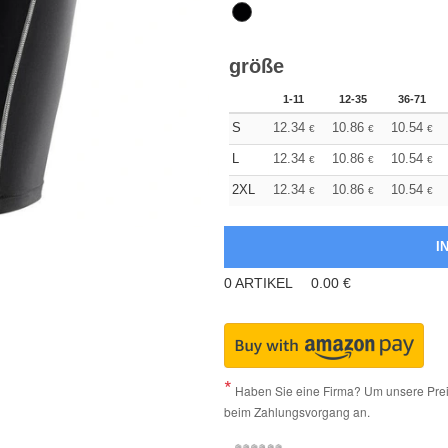
größe
1-11
12-35
36-71
S
12.34
10.86
10.54
€
€
€
L
12.34
10.86
10.54
€
€
€
2XL
12.34
10.86
10.54
€
€
€
0
ARTIKEL
0.00
€
Haben Sie eine Firma? Um unsere Preis
beim Zahlungsvorgang an.