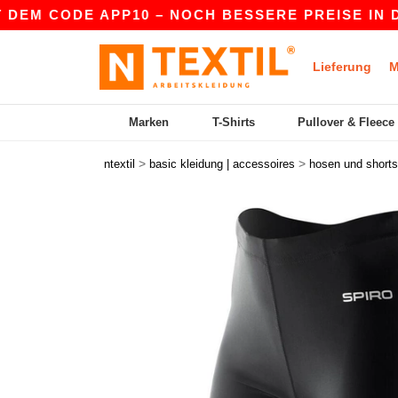
EM CODE APP10 – NOCH BESSERE PREISE IN DER A
Lieferung
M
Marken
T-Shirts
Pullover & Fleece
>
>
ntextil
basic kleidung | accessoires
hosen und shorts