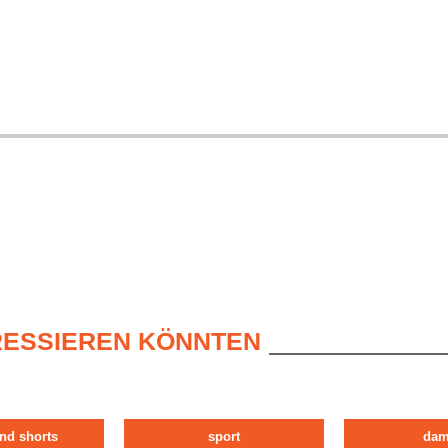
ERESSIEREN KÖNNTEN
nd shorts
sport
da