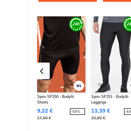
W1
Spiro SP250 - Bodyfit
Spiro SP251 - Bodyfit-
Shorts
Leggings
9,22 €
13,39 €
-48%
-4
17,60 €
23,80 €