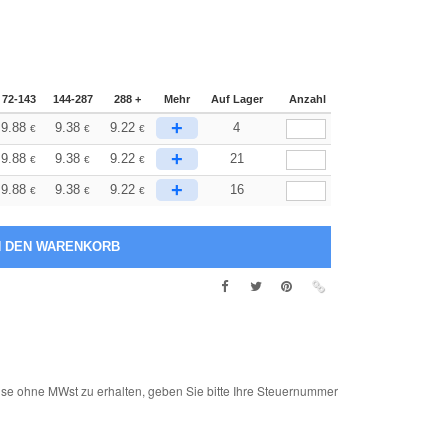
72-143
144-287
288 +
Mehr
Auf Lager
Anzahl
+
9.88
9.38
9.22
4
€
€
€
+
9.88
9.38
9.22
21
€
€
€
+
9.88
9.38
9.22
16
€
€
€
e ohne MWst zu erhalten, geben Sie bitte Ihre Steuernummer