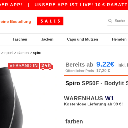
PP!
|
UNSERE APP IST LIVE! 10 € RABATT AB 
eine Bestellung
Taschen
Jacken
Caps und Mützen
Hemden
>
>
>
sport
damen
spiro
9.22€
Bereits ab
inkl
17,20 €
Öffentlicher Preis
Spiro
SP50F - Bodyfit 
WARENHAUS
W1
Kostenlose Lieferung ab 99 €!
farben