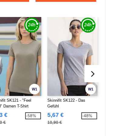
W1
W1
ifit SK121 - "Feel
Skinnifit SK122 - Das
Skinnifit SK124 -
" Damen T-Shirt
Gefühl
Langarmes Stretch
von Frauen
3 €
5,67 €
9,13 €
-58%
-48%
0 €
10,90 €
16,00 €