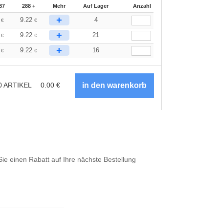
87
288 +
Mehr
Auf Lager
Anzahl
+
8
9.22
4
€
€
+
8
9.22
21
€
€
+
8
9.22
16
€
€
0
ARTIKEL
0.00
€
Sie einen Rabatt auf Ihre nächste Bestellung