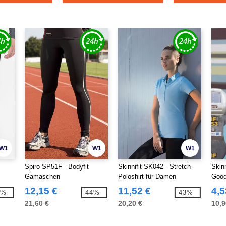
W1
W1
W1
Spiro SP51F - Bodyfit
Skinnifit SK042 - Stretch-
Skinn
Gamaschen
Poloshirt für Damen
Good
12,15 €
11,52 €
4,5
4%
-44%
-43%
21,60 €
20,20 €
10,9