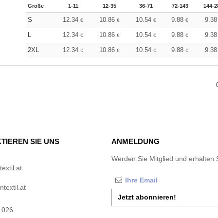
Größe
1-11
12-35
36-71
72-143
144-2
S
12.34
10.86
10.54
9.88
9.3
€
€
€
€
L
12.34
10.86
10.54
9.88
9.3
€
€
€
€
2XL
12.34
10.86
10.54
9.88
9.3
€
€
€
€
TIEREN SIE UNS
ANMELDUNG
Werden Sie Mitglied und erhalten 
xtil.at
textil.at
Jetzt abonnieren!
 026