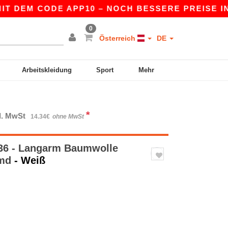
 DEM CODE APP10 – NOCH BESSERE PREISE IN DER
0
Österreich
DE
Arbeitskleidung
Sport
Mehr
*
kl. MwSt
14.34€
ohne MwSt
6 - Langarm Baumwolle
emd
- Weiß