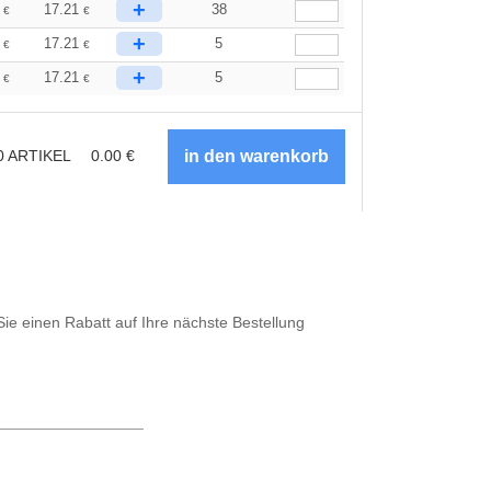
+
1
17.21
38
€
€
+
1
17.21
5
€
€
+
1
17.21
5
€
€
0
ARTIKEL
0.00
€
Sie einen Rabatt auf Ihre nächste Bestellung