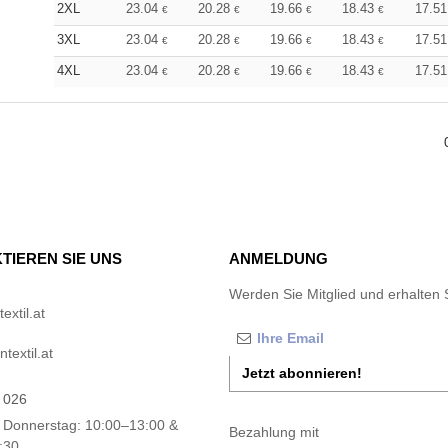
2XL
23.04
20.28
19.66
18.43
17.5
€
€
€
€
3XL
23.04
20.28
19.66
18.43
17.5
€
€
€
€
4XL
23.04
20.28
19.66
18.43
17.5
€
€
€
€
TIEREN SIE UNS
ANMELDUNG
Werden Sie Mitglied und erhalten 
xtil.at
textil.at
Jetzt abonnieren!
 026
 Donnerstag: 10:00–13:00 &
Bezahlung mit
:30