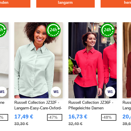
mden
langarm
her
W1
W1
W1
ene
Russell Collection JZ32F -
Russell Collection JZ36F -
Russ
Langarm-Easy-Care-Oxford-
Pflegeleichte Damen
Lan
Bluse
Langarm Bluse aus
17,49 €
16,73 €
20,
8%
-47%
-48%
Baumwolle
33,30 €
32,40 €
39,6