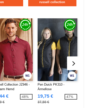
ren
russell collection
W1
W1
ell Collection JZ946 -
Pen Duick PK310 -
Pen Duick PK605 
garm Hemd
Ärmellose
Herrenhemd
Wasserabweisende und
44 €
19,75 €
5,31 €
-48%
-47%
Winddichte Daunenjacke für
0 €
37,50 €
10,04 €
Herren