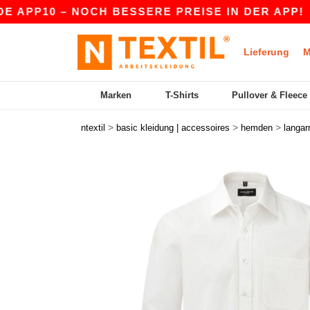
PP10 – NOCH BESSERE PREISE IN DER APP!
|
U
Lieferung
M
Marken
T-Shirts
Pullover & Fleece
>
>
>
ntextil
basic kleidung | accessoires
hemden
langa