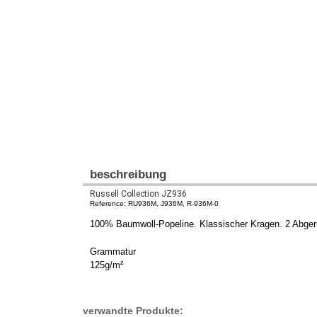
beschreibung
Russell Collection JZ936
Reference: RU936M, J936M, R-936M-0
100% Baumwoll-Popeline. Klassischer Kragen. 2 Abgerun
Grammatur
125g/m²
verwandte Produkte: