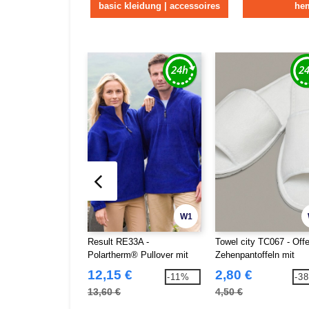
basic kleidung | accessoires
he
W1
Result RE33A -
Towel city TC067 - Off
Polartherm® Pullover mit
Zehenpantoffeln mit
Zip
Klettverschlussriemen
12,15 €
2,80 €
-11%
-3
13,60 €
4,50 €