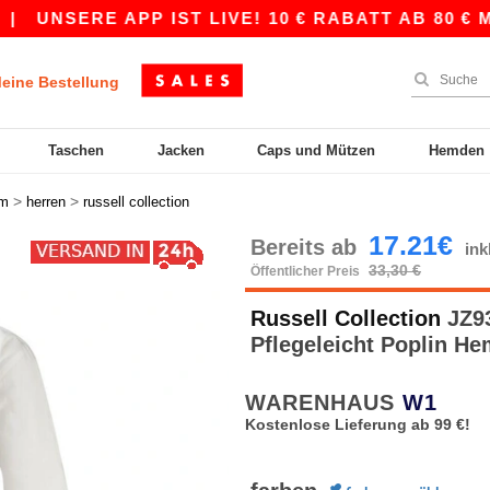
NSERE APP IST LIVE! 10 € RABATT AB 80 € MIT
eine Bestellung
Taschen
Jacken
Caps und Mützen
Hemden
>
>
rm
herren
russell collection
17.21€
Bereits ab
in
33,30 €
Öffentlicher Preis
Russell Collection
JZ93
Pflegeleicht Poplin H
WARENHAUS
W1
Kostenlose Lieferung ab 99 €!