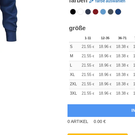
farben
farbe auswählen
größe
1-11
12-35
36-71
S
21.55
18.96
18.38
1
€
€
€
M
21.55
18.96
18.38
1
€
€
€
L
21.55
18.96
18.38
1
€
€
€
XL
21.55
18.96
18.38
1
€
€
€
2XL
21.55
18.96
18.38
1
€
€
€
3XL
21.55
18.96
18.38
1
€
€
€
0
ARTIKEL
0.00
€