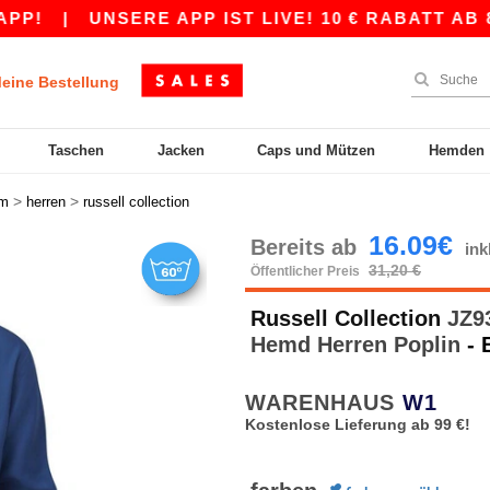
UNSERE APP IST LIVE! 10 € RABATT AB 80 € MI
eine Bestellung
Taschen
Jacken
Caps und Mützen
Hemden
>
>
rm
herren
russell collection
16.09€
Bereits ab
in
31,20 €
Öffentlicher Preis
Russell Collection
JZ93
Hemd Herren Poplin
- 
WARENHAUS
W1
Kostenlose Lieferung ab 99 €!