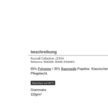
beschreibung
Russell Collection JZ934
Reference: RU934M, J934M, R-934M-0
65%
Polyester
/ 35%
Baumwolle
Popeline. Klassischer
Pflegeleicht.
Waschbar auf 60°C
Grammatur
110g/m²