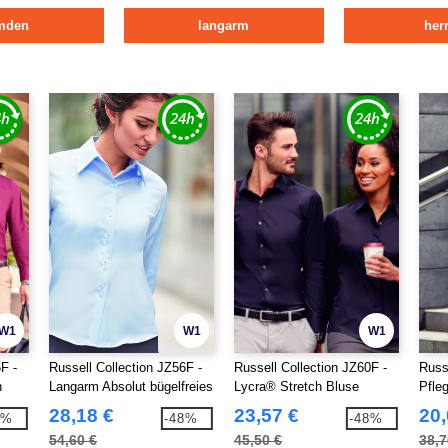
mden
langarm
her
W1
W1
W1
F -
Russell Collection JZ56F -
Russell Collection JZ60F -
Russ
n
Langarm Absolut bügelfreies
Lycra® Stretch Bluse
Pfle
Hemd
Lang
28,18 €
23,57 €
20,
8%
-48%
-48%
54,60 €
45,50 €
38,7