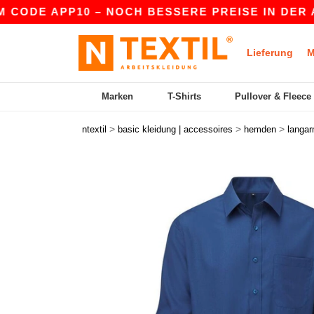
 APP10 – NOCH BESSERE PREISE IN DER APP!
|
Lieferung
M
Marken
T-Shirts
Pullover & Fleece
>
>
>
ntextil
basic kleidung | accessoires
hemden
langa