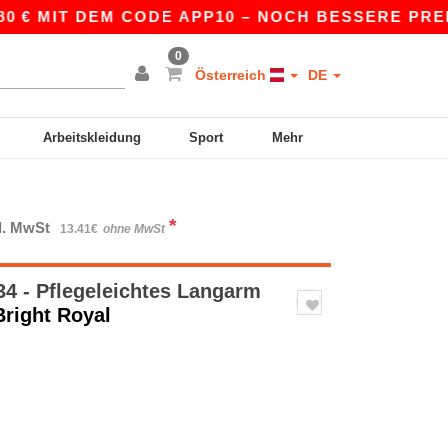
T DEM CODE APP10 – NOCH BESSERE PREISE IN D
0
Österreich
DE
Arbeitskleidung
Sport
Mehr
*
kl. MwSt
13.41€
ohne MwSt
4 - Pflegeleichtes Langarm
Bright Royal