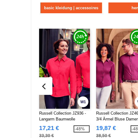
basic kleidung | accessoires
he
W1
Russell Collection JZ936 -
Russell Collection JZ46
Langarm Baumwolle
3/4 Ärmel Bluse Dame
Pflegeleicht Poplin Hemd
17,21 €
19,87 €
-48%
-4
33,30 €
38,50 €