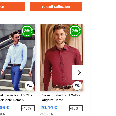
ren
russell collection
W1
W1
ell Collection JZ62F -
Russell Collection JZ946 -
Russell Collection
geleichte Damen
Langarm Hemd
Herren Hemd Bügel
arm Bluse
06 €
20,44 €
29,02 €
-48%
-48%
0 €
39,60 €
56,20 €