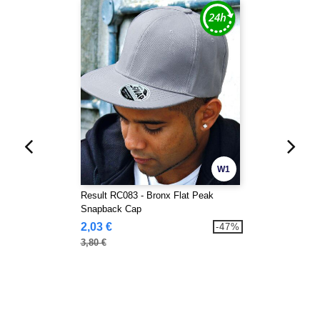
W1
Result RC083 - Bronx Flat Peak
Snapback Cap
2,03 €
-47%
3,80 €