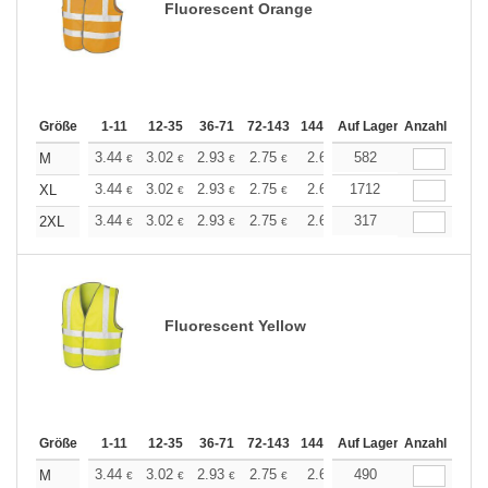
Fluorescent Orange
Größe
1-11
12-35
36-71
72-143
144-287
Auf Lager
288 +
Anzahl
Mehr
+
3.44
3.02
2.93
2.75
2.61
582
2.57
M
€
€
€
€
€
€
+
3.44
3.02
2.93
2.75
2.61
1712
2.57
XL
€
€
€
€
€
€
+
3.44
3.02
2.93
2.75
2.61
317
2.57
2XL
€
€
€
€
€
€
Fluorescent Yellow
Größe
1-11
12-35
36-71
72-143
144-287
Auf Lager
288 +
Anzahl
Mehr
+
3.44
3.02
2.93
2.75
2.61
490
2.57
M
€
€
€
€
€
€