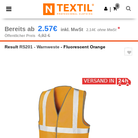
×
Ntextil App
0
App holen
|
Bessere Preise in der App!
2.57€
Bereits ab
*
inkl. MwSt
2.14€
ohne MwSt
4,92 €
Öffentlicher Preis
Result
RS201 - Warnweste
- Fluorescent Orange
Previous
Next