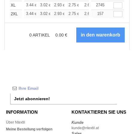
+
3.44
3.02
2.93
2.75
2.61
2745
2.57
XL
€
€
€
€
€
€
+
3.44
3.02
2.93
2.75
2.61
157
2.57
2XL
€
€
€
€
€
€
0
ARTIKEL
0.00
€
Jetzt abonnieren!
INFORMATION
KONTAKTIEREN SIE UNS
Über Ntextil
Kunde
kunde@ntextil.at
Meine Bestellung verfolgen
Sales