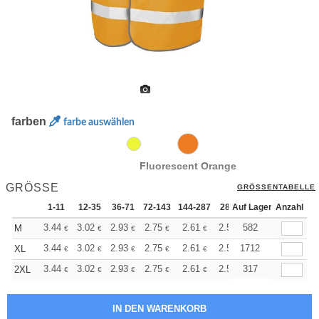
farben
farbe auswählen
Fluorescent Orange
GRÖSSE
GRÖSSENTABELLE
1-11
12-35
36-71
72-143
144-287
288 +
Auf Lager
Mehr
Anzahl
+
3.44
3.02
2.93
2.75
2.61
2.57
582
M
€
€
€
€
€
€
+
3.44
3.02
2.93
2.75
2.61
2.57
1712
XL
€
€
€
€
€
€
+
3.44
3.02
2.93
2.75
2.61
2.57
317
2XL
€
€
€
€
€
€