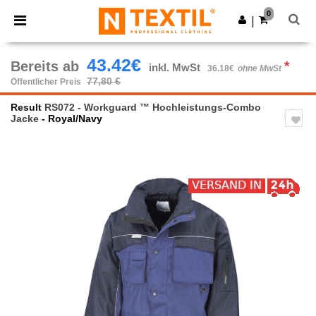
×
Ntextil App
0
App holen
|
Bessere Preise in der App!
43.42€
Bereits ab
*
inkl. MwSt
36.18€
ohne MwSt
77,80 €
Öffentlicher Preis
Result
RS072 - Workguard ™ Hochleistungs-Combo
Jacke
- Royal/Navy
Previous
Next