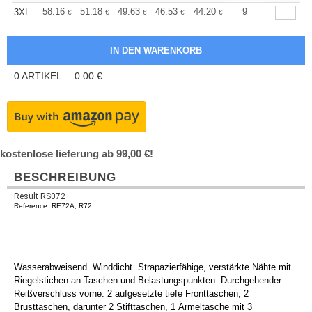
+
58.16
51.18
49.63
46.53
44.20
43.42
9
3XL
€
€
€
€
€
€
0
ARTIKEL
0.00
€
kostenlose lieferung ab 99,00 €!
BESCHREIBUNG
Result RS072
Reference: RE72A, R72
Wasserabweisend. Winddicht. Strapazierfähige, verstärkte Nähte mit
Riegelstichen an Taschen und Belastungspunkten. Durchgehender
Reißverschluss vorne. 2 aufgesetzte tiefe Fronttaschen, 2
Brusttaschen, darunter 2 Stifttaschen, 1 Ärmeltasche mit 3