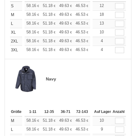
+
58.16
51.18
49.63
46.53
44.20
12
43.42
S
€
€
€
€
€
€
+
58.16
51.18
49.63
46.53
44.20
18
43.42
M
€
€
€
€
€
€
+
58.16
51.18
49.63
46.53
44.20
13
43.42
L
€
€
€
€
€
€
+
58.16
51.18
49.63
46.53
44.20
10
43.42
XL
€
€
€
€
€
€
+
58.16
51.18
49.63
46.53
44.20
4
43.42
2XL
€
€
€
€
€
€
+
58.16
51.18
49.63
46.53
44.20
4
43.42
3XL
€
€
€
€
€
€
Navy
Größe
1-11
12-35
36-71
72-143
144-287
Auf Lager
288 +
Anzahl
Mehr
+
58.16
51.18
49.63
46.53
44.20
10
43.42
M
€
€
€
€
€
€
+
58.16
51.18
49.63
46.53
44.20
9
43.42
L
€
€
€
€
€
€