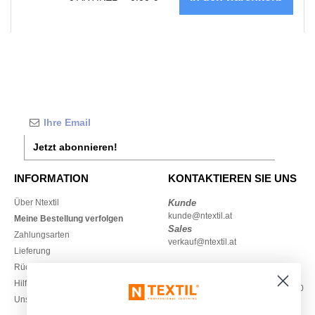
Jetzt abonnieren!
INFORMATION
KONTAKTIEREN SIE UNS
Über Ntextil
Kunde
kunde@ntextil.at
Meine Bestellung verfolgen
Sales
Zahlungsarten
verkauf@ntextil.at
Lieferung
Rückerstattungen / Rückgaben
0800 018 026
Hilfe & FAQs
Montag – Donnerstag: 10:00–13:00
Unsere Engagements
& 14:00–17:30