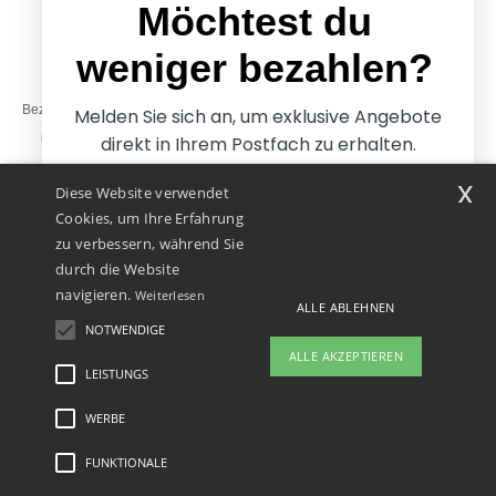
Freitag: 10:00–14:00
Möchtest du
weniger bezahlen?
Bezahlung mit
Melden Sie sich an, um exklusive Angebote
direkt in Ihrem Postfach zu erhalten.
x
Diese Website verwendet
Unsere Paketzusteller
Cookies, um Ihre Erfahrung
zu verbessern, während Sie
durch die Website
navigieren.
Weiterlesen
ALLE ABLEHNEN
NOTWENDIGE
Ja, ich möchte weniger
ALLE AKZEPTIEREN
bezahlen
LEISTUNGS
WERBE
Rechtliche Hinweise
-
Datenschutzbestimmungen
-
Bedingungen und Konditionen
-
Nein danke, ich möchte mehr bezahlen.
General Contract Conditions
-
Cookie-Richtlinie
-
Site Map
Copyright 2026 ntextil.at
- Alle Rechte vorbehalten
FUNKTIONALE