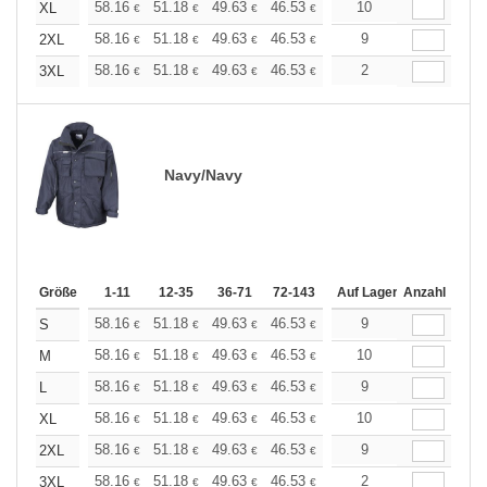
+
58.16
51.18
49.63
46.53
44.20
10
43.42
XL
€
€
€
€
€
€
+
58.16
51.18
49.63
46.53
44.20
9
43.42
2XL
€
€
€
€
€
€
+
58.16
51.18
49.63
46.53
44.20
2
43.42
3XL
€
€
€
€
€
€
Navy/Navy
Größe
1-11
12-35
36-71
72-143
144-287
Auf Lager
288 +
Anzahl
Mehr
+
58.16
51.18
49.63
46.53
44.20
9
43.42
S
€
€
€
€
€
€
+
58.16
51.18
49.63
46.53
44.20
10
43.42
M
€
€
€
€
€
€
+
58.16
51.18
49.63
46.53
44.20
9
43.42
L
€
€
€
€
€
€
+
58.16
51.18
49.63
46.53
44.20
10
43.42
XL
€
€
€
€
€
€
+
58.16
51.18
49.63
46.53
44.20
9
43.42
2XL
€
€
€
€
€
€
+
58.16
51.18
49.63
46.53
44.20
2
43.42
3XL
€
€
€
€
€
€