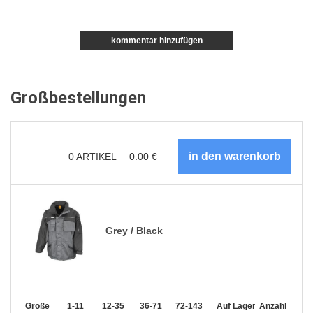
kommentar hinzufügen
Großbestellungen
0
ARTIKEL
0.00
€
Grey / Black
Größe
1-11
12-35
36-71
72-143
144-287
Auf Lager
288 +
Anzahl
Mehr