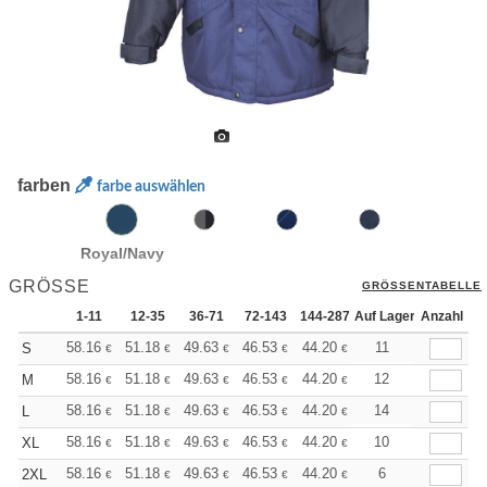
farben
farbe auswählen
Royal/Navy
GRÖSSE
GRÖSSENTABELLE
1-11
12-35
36-71
72-143
144-287
Auf Lager
288 +
Anzahl
Mehr
+
58.16
51.18
49.63
46.53
44.20
43.42
11
S
€
€
€
€
€
€
+
58.16
51.18
49.63
46.53
44.20
43.42
12
M
€
€
€
€
€
€
+
58.16
51.18
49.63
46.53
44.20
43.42
14
L
€
€
€
€
€
€
+
58.16
51.18
49.63
46.53
44.20
43.42
10
XL
€
€
€
€
€
€
+
58.16
51.18
49.63
46.53
44.20
43.42
6
2XL
€
€
€
€
€
€