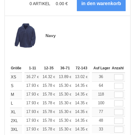
0
ARTIKEL
0.00
€
Navy
Größe
1-11
12-35
36-71
72-143
144-287
Auf Lager
288 +
Anzahl
Mehr
+
16.27
14.32
13.89
13.02
12.36
36
12.15
XS
€
€
€
€
€
€
+
17.93
15.78
15.30
14.35
13.62
64
13.39
S
€
€
€
€
€
€
+
17.93
15.78
15.30
14.35
13.62
118
13.39
M
€
€
€
€
€
€
+
17.93
15.78
15.30
14.35
13.62
100
13.39
L
€
€
€
€
€
€
+
17.93
15.78
15.30
14.35
13.62
77
13.39
XL
€
€
€
€
€
€
+
17.93
15.78
15.30
14.35
13.62
48
13.39
2XL
€
€
€
€
€
€
+
17.93
15.78
15.30
14.35
13.62
33
13.39
3XL
€
€
€
€
€
€