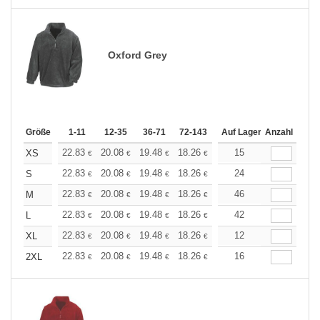
Oxford Grey
Größe
1-11
12-35
36-71
72-143
144-287
Auf Lager
288 +
Anzahl
Mehr
+
22.83
20.08
19.48
18.26
17.34
15
17.04
XS
€
€
€
€
€
€
+
22.83
20.08
19.48
18.26
17.34
24
17.04
S
€
€
€
€
€
€
+
22.83
20.08
19.48
18.26
17.34
46
17.04
M
€
€
€
€
€
€
+
22.83
20.08
19.48
18.26
17.34
42
17.04
L
€
€
€
€
€
€
+
22.83
20.08
19.48
18.26
17.34
12
17.04
XL
€
€
€
€
€
€
+
22.83
20.08
19.48
18.26
17.34
16
17.04
2XL
€
€
€
€
€
€