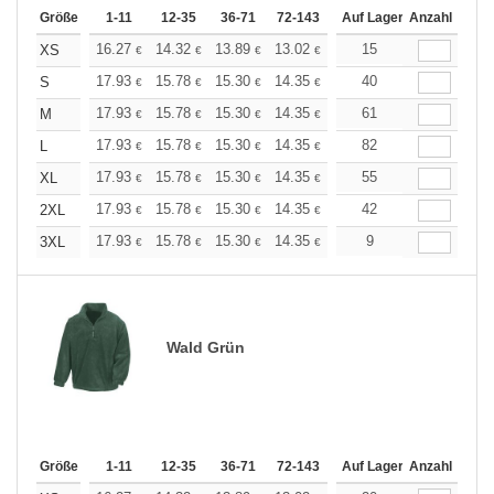
Größe
1-11
12-35
36-71
72-143
144-287
Auf Lager
288 +
Anzahl
Mehr
+
16.27
14.32
13.89
13.02
12.36
15
12.15
XS
€
€
€
€
€
€
+
17.93
15.78
15.30
14.35
13.62
40
13.39
S
€
€
€
€
€
€
+
17.93
15.78
15.30
14.35
13.62
61
13.39
M
€
€
€
€
€
€
+
17.93
15.78
15.30
14.35
13.62
82
13.39
L
€
€
€
€
€
€
+
17.93
15.78
15.30
14.35
13.62
55
13.39
XL
€
€
€
€
€
€
+
17.93
15.78
15.30
14.35
13.62
42
13.39
2XL
€
€
€
€
€
€
+
17.93
15.78
15.30
14.35
13.62
9
13.39
3XL
€
€
€
€
€
€
Wald Grün
Größe
1-11
12-35
36-71
72-143
144-287
Auf Lager
288 +
Anzahl
Mehr