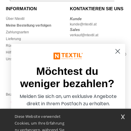
INFORMATION
KONTAKTIEREN SIE UNS
Über Ntextil
Kunde
kunde@ntextil.at
Meine Bestellung verfolgen
Sales
Zahlungsarten
verkauf@ntextil.at
Lieferung
Rückerstattungen / Rückgaben
0800 018 026
Hilfe & FAQs
Montag – Donnerstag: 10:00–13:00
Unsere Engagements
& 14:00–17:30
Freitag: 10:00–14:00
Möchtest du
weniger bezahlen?
Bezahlung mit
Melden Sie sich an, um exklusive Angebote
direkt in Ihrem Postfach zu erhalten.
x
Diese Website verwendet
Unsere Paketzusteller
Cookies, um Ihre Erfahrung
zu verbessern, während Sie