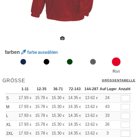
farben
farbe auswählen
Rot
GRÖSSE
GRÖSSENTABELLE
1-11
12-35
36-71
72-143
144-287
Auf Lager
288 +
Anzahl
Mehr
+
17.93
15.78
15.30
14.35
13.62
13.39
24
S
€
€
€
€
€
€
+
17.93
15.78
15.30
14.35
13.62
13.39
43
M
€
€
€
€
€
€
+
17.93
15.78
15.30
14.35
13.62
13.39
33
L
€
€
€
€
€
€
+
17.93
15.78
15.30
14.35
13.62
13.39
26
XL
€
€
€
€
€
€
+
17.93
15.78
15.30
14.35
13.62
13.39
3
2XL
€
€
€
€
€
€