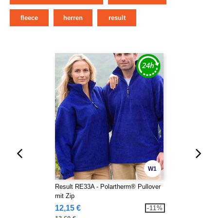
fleece
herren
result
W1
Result RE33A - Polartherm® Pullover
mit Zip
12,15 €
-11%