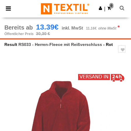
×
Ntextil App
0
App holen
|
Bessere Preise in der App!
13.39€
Bereits ab
*
inkl. MwSt
11.16€
ohne MwSt
30,30 €
Öffentlicher Preis
Result
RS033 - Herren-Fleece mit Reißverschluss
- Rot
Previous
Next