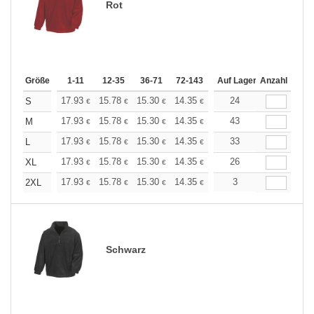
Rot
Größe
1-11
12-35
36-71
72-143
144-287
Auf Lager
288 +
Anzahl
Mehr
+
17.93
15.78
15.30
14.35
13.62
24
13.39
S
€
€
€
€
€
€
+
17.93
15.78
15.30
14.35
13.62
43
13.39
M
€
€
€
€
€
€
+
17.93
15.78
15.30
14.35
13.62
33
13.39
L
€
€
€
€
€
€
+
17.93
15.78
15.30
14.35
13.62
26
13.39
XL
€
€
€
€
€
€
+
17.93
15.78
15.30
14.35
13.62
3
13.39
2XL
€
€
€
€
€
€
Schwarz