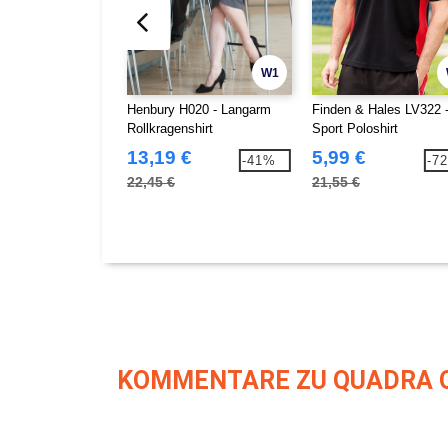
W1
Henbury H020 - Langarm
Finden & Hales LV322 
Rollkragenshirt
Sport Poloshirt
13,19 €
5,99 €
-41%
-7
22,45 €
21,55 €
KOMMENTARE ZU QUADRA 