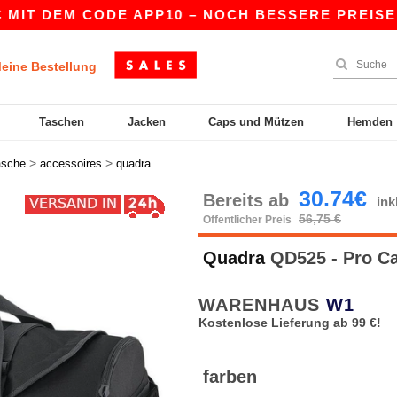
T DEM CODE APP10 – NOCH BESSERE PREISE IN D
eine Bestellung
Taschen
Jacken
Caps und Mützen
Hemden
>
>
asche
accessoires
quadra
30.74€
Bereits ab
in
56,75 €
Öffentlicher Preis
Quadra
QD525 - Pro C
WARENHAUS
W1
Kostenlose Lieferung ab 99 €!
farben