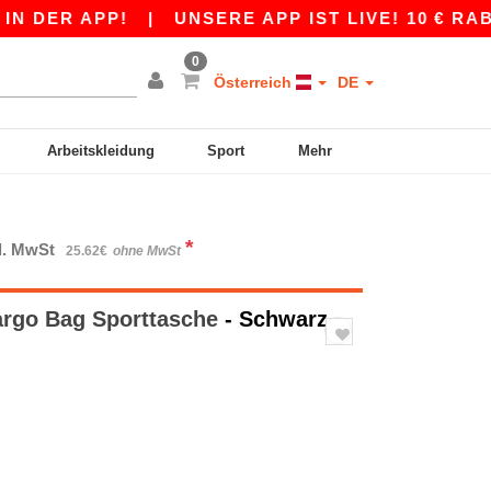
ER APP!
|
UNSERE APP IST LIVE! 10 € RABATT
0
Österreich
DE
Arbeitskleidung
Sport
Mehr
*
kl. MwSt
25.62€
ohne MwSt
argo Bag Sporttasche
- Schwarz