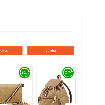
oires
quadra