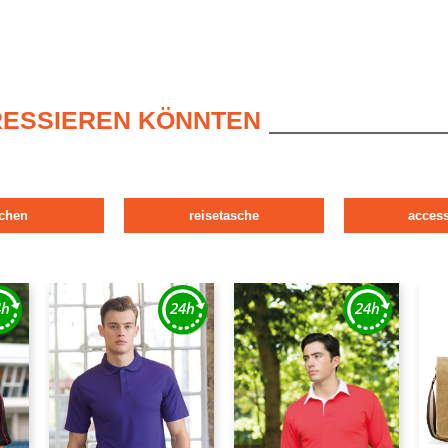
ERESSIEREN KÖNNTEN
schen
reisetasche
access