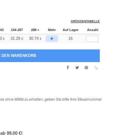
GRÖSSENTABELLE
143
144-287
288 +
Mehr
Auf Lager
Anzahl
+
3
31.29
30.74
16
€
€
€
e ohne MWst zu erhalten, geben Sie bitte Ihre Steuernummer
ab 99,00 €!