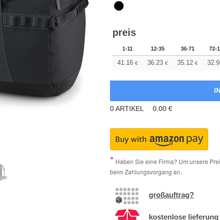
preis
1-11
12-35
36-71
72-
41.16
36.23
35.12
32.9
€
€
€
0
ARTIKEL
0.00
€
Haben Sie eine Firma? Um unsere Preis
beim Zahlungsvorgang an.
großauftrag?
kostenlose lieferung 