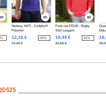
W1
W1
W1
-
Henbury H475 - Coolplus®
Front row FR100 - Rugby
Quad
Poloshirt
Shirt Langarm
Doku
12,16 €
18,49 €
18,
2%
-49%
-45%
24,00 €
33,65 €
35,3
QD525