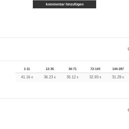
kommentar hinzufügen
1-11
12-35
36-71
72-143
144-287
41.16
36.23
35.12
32.93
31.29
€
€
€
€
€