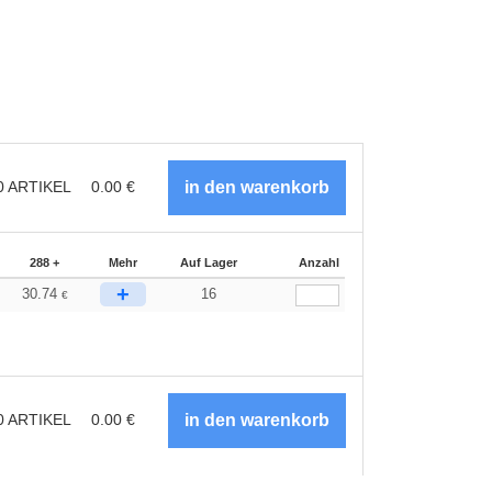
0
ARTIKEL
0.00
€
288 +
Mehr
Auf Lager
Anzahl
+
30.74
16
€
0
ARTIKEL
0.00
€