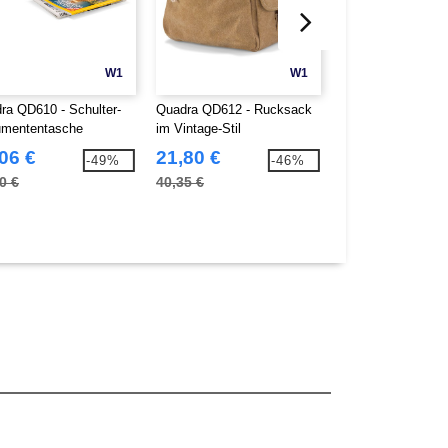
W1
W1
ra QD610 - Schulter-
Quadra QD612 - Rucksack
Quadra QD613 - V
mententasche
im Vintage-Stil
Canvas Holdall Re
06 €
21,80 €
22,50 €
-49%
-46%
0 €
40,35 €
42,90 €