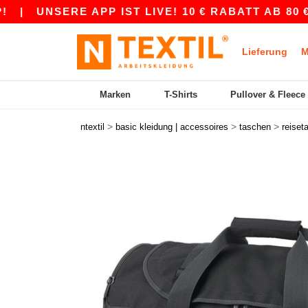
|
UNSERE APP IST LIVE! 10 € RABATT AB 80 € MI
Lieferung
M
Marken
T-Shirts
Pullover & Fleece
>
>
>
ntextil
basic kleidung | accessoires
taschen
reiset