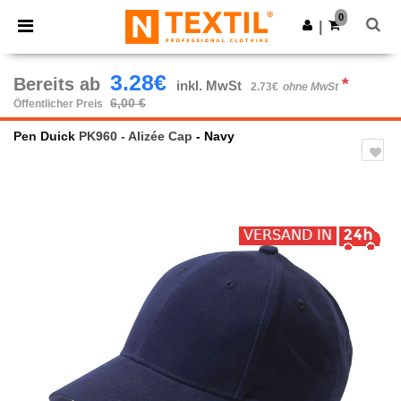
×
Ntextil App
0
App holen
|
Bessere Preise in der App!
3.28€
Bereits ab
*
inkl. MwSt
2.73€
ohne MwSt
6,00 €
Öffentlicher Preis
Pen Duick
PK960 - Alizée Cap
- Navy
Previous
Next