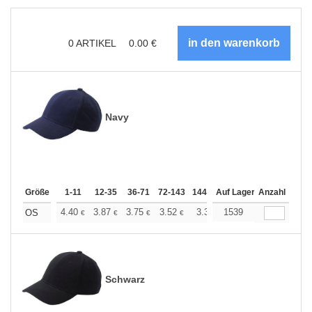
0
ARTIKEL
0.00
€
Navy
Größe
1-11
12-35
36-71
72-143
144-287
Auf Lager
288 +
Anzahl
Mehr
+
4.40
3.87
3.75
3.52
3.34
1539
3.28
OS
€
€
€
€
€
€
Schwarz