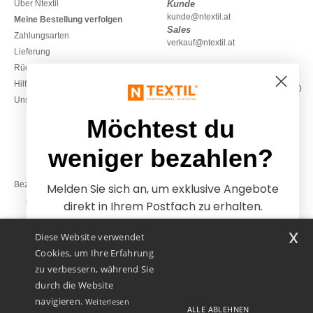
Über Ntextil
Kunde
kunde@ntextil.at
Meine Bestellung verfolgen
Sales
Zahlungsarten
verkauf@ntextil.at
Lieferung
Rückerstattungen / Rückgaben
0800 018 026
Hilfe & FAQs
Montag – Donnerstag: 10:00–13:00
Unsere Engagements
& 14:00–17:30
Freitag: 10:00–14:00
Möchtest du
weniger bezahlen?
Bezahlung mit
Melden Sie sich an, um exklusive Angebote
direkt in Ihrem Postfach zu erhalten.
x
Diese Website verwendet
Unsere Paketzusteller
Cookies, um Ihre Erfahrung
zu verbessern, während Sie
durch die Website
navigieren.
Weiterlesen
ALLE ABLEHNEN