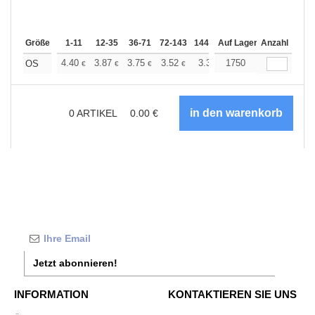
Größe
1-11
12-35
36-71
72-143
144-287
Auf Lager
288 +
Anzahl
Mehr
+
4.40
3.87
3.75
3.52
3.34
1750
3.28
OS
€
€
€
€
€
€
0
ARTIKEL
0.00
€
Jetzt abonnieren!
INFORMATION
KONTAKTIEREN SIE UNS