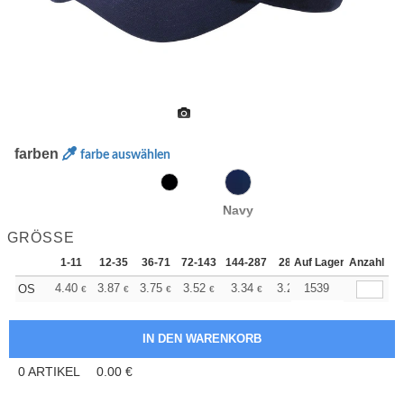
farben
farbe auswählen
Navy
GRÖSSE
1-11
12-35
36-71
72-143
144-287
288 +
Auf Lager
Mehr
Anzahl
+
4.40
3.87
3.75
3.52
3.34
3.28
1539
OS
€
€
€
€
€
€
0
ARTIKEL
0.00
€