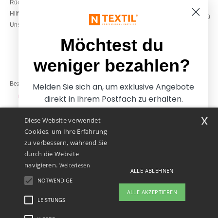
Rückerstattungen / Rückgaben
0800 018 026
Hilfe & FAQs
Montag – Donnerstag: 10:00–13:00
Unsere Engagements
& 14:00–17:30
Freitag: 10:00–14:00
Möchtest du
weniger bezahlen?
Bezahlung mit
Melden Sie sich an, um exklusive Angebote
direkt in Ihrem Postfach zu erhalten.
x
Diese Website verwendet
Unsere Paketzusteller
Cookies, um Ihre Erfahrung
zu verbessern, während Sie
durch die Website
navigieren.
Weiterlesen
ALLE ABLEHNEN
NOTWENDIGE
Ja, ich möchte weniger
ALLE AKZEPTIEREN
bezahlen
LEISTUNGS
👋
Hallo
Wenn Sie Fragen oder Bedenken