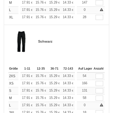
+
17.91
15.76
15.29
14.33
13.61
147
13.38
M
€
€
€
€
€
€
+
17.91
15.76
15.29
14.33
13.61
0
13.38
L
€
€
€
€
€
€
+
17.91
15.76
15.29
14.33
13.61
28
13.38
XL
€
€
€
€
€
€
Schwarz
Größe
1-11
12-35
36-71
72-143
144-287
Auf Lager
288 +
Anzahl
Mehr
+
17.91
15.76
15.29
14.33
13.61
54
13.38
2XS
€
€
€
€
€
€
+
17.91
15.76
15.29
14.33
13.61
166
13.38
XS
€
€
€
€
€
€
+
17.91
15.76
15.29
14.33
13.61
131
13.38
S
€
€
€
€
€
€
+
17.91
15.76
15.29
14.33
13.61
58
13.38
M
€
€
€
€
€
€
+
17.91
15.76
15.29
14.33
13.61
0
13.38
L
€
€
€
€
€
€
+
17.91
15.76
15.29
14.33
13.61
18
13.38
3XL
€
€
€
€
€
€