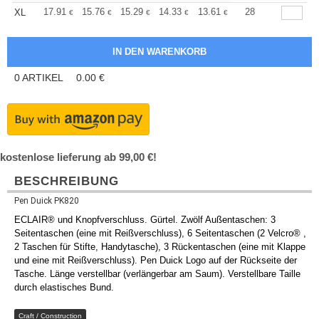
+
17.91
15.76
15.29
14.33
13.61
13.38
28
XL
€
€
€
€
€
€
0
ARTIKEL
0.00
€
kostenlose lieferung ab 99,00 €!
BESCHREIBUNG
Pen Duick PK820
ECLAIR® und Knopfverschluss. Gürtel. Zwölf Außentaschen: 3
Seitentaschen (eine mit Reißverschluss), 6 Seitentaschen (2 Velcro® ,
2 Taschen für Stifte, Handytasche), 3 Rückentaschen (eine mit Klappe
und eine mit Reißverschluss). Pen Duick Logo auf der Rückseite der
Tasche. Länge verstellbar (verlängerbar am Saum). Verstellbare Taille
durch elastisches Bund.
Craft / Construction