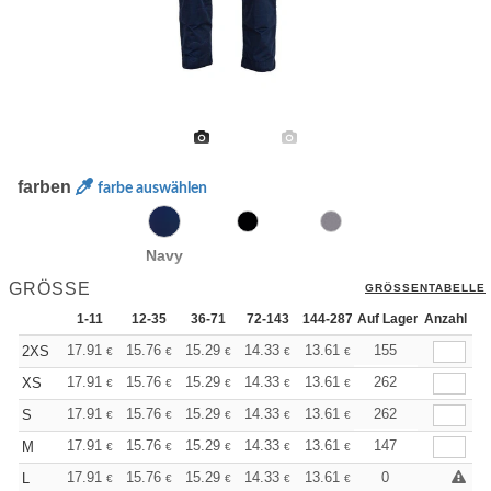
farben
farbe auswählen
Navy
GRÖSSE
GRÖSSENTABELLE
1-11
12-35
36-71
72-143
144-287
Auf Lager
288 +
Anzahl
Mehr
+
17.91
15.76
15.29
14.33
13.61
13.38
155
2XS
€
€
€
€
€
€
+
17.91
15.76
15.29
14.33
13.61
13.38
262
XS
€
€
€
€
€
€
+
17.91
15.76
15.29
14.33
13.61
13.38
262
S
€
€
€
€
€
€
+
17.91
15.76
15.29
14.33
13.61
13.38
147
M
€
€
€
€
€
€
+
17.91
15.76
15.29
14.33
13.61
13.38
0
L
€
€
€
€
€
€