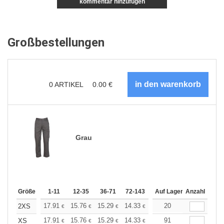
kommentar hinzufügen
Großbestellungen
0
ARTIKEL
0.00
€
Grau
Größe
1-11
12-35
36-71
72-143
144-287
Auf Lager
288 +
Anzahl
Mehr
+
17.91
15.76
15.29
14.33
13.61
20
13.38
2XS
€
€
€
€
€
€
+
17.91
15.76
15.29
14.33
13.61
91
13.38
XS
€
€
€
€
€
€