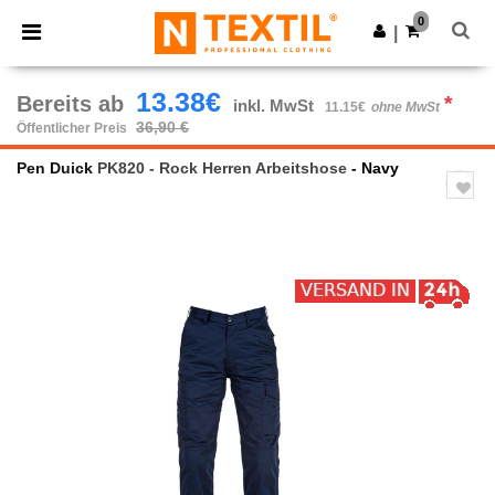
×
Ntextil App
0
App holen
|
Bessere Preise in der App!
13.38€
Bereits ab
*
inkl. MwSt
11.15€
ohne MwSt
36,90 €
Öffentlicher Preis
Pen Duick
PK820 - Rock Herren Arbeitshose
- Navy
Previous
Next