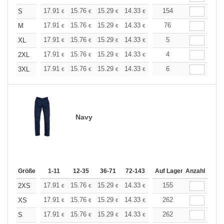
+
17.91
15.76
15.29
14.33
13.61
154
13.38
S
€
€
€
€
€
€
+
17.91
15.76
15.29
14.33
13.61
76
13.38
M
€
€
€
€
€
€
+
17.91
15.76
15.29
14.33
13.61
5
13.38
XL
€
€
€
€
€
€
+
17.91
15.76
15.29
14.33
13.61
4
13.38
2XL
€
€
€
€
€
€
+
17.91
15.76
15.29
14.33
13.61
6
13.38
3XL
€
€
€
€
€
€
Navy
Größe
1-11
12-35
36-71
72-143
144-287
Auf Lager
288 +
Anzahl
Mehr
+
17.91
15.76
15.29
14.33
13.61
155
13.38
2XS
€
€
€
€
€
€
+
17.91
15.76
15.29
14.33
13.61
262
13.38
XS
€
€
€
€
€
€
+
17.91
15.76
15.29
14.33
13.61
262
13.38
S
€
€
€
€
€
€