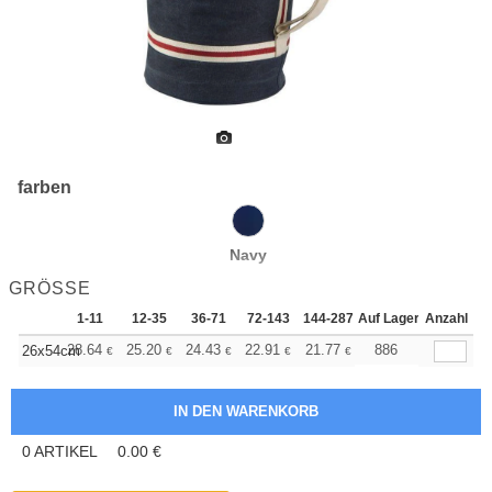
farben
Navy
GRÖSSE
1-11
12-35
36-71
72-143
144-287
Auf Lager
288 +
Anzahl
Mehr
+
28.64
25.20
24.43
22.91
21.77
21.38
886
26x54cm
€
€
€
€
€
€
0
ARTIKEL
0.00
€