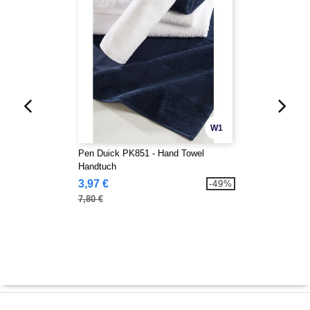
W1
Pen Duick PK851 - Hand Towel
Handtuch
3,97 €
-49%
7,80 €