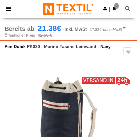
×
Ntextil App
0
App holen
|
Bessere Preise in der App!
21.38€
Bereits ab
*
inkl. MwSt
17.82€
ohne MwSt
42,50 €
Öffentlicher Preis
Pen Duick
PK020 - Marine-Tasche Leinwand
- Navy
Previous
Next