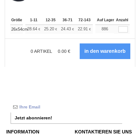
Größe
1-11
12-35
36-71
72-143
144-287
Auf Lager
288 +
Anzahl
Mehr
+
28.64
25.20
24.43
22.91
21.77
886
21.38
26x54cm
€
€
€
€
€
€
0
ARTIKEL
0.00
€
Jetzt abonnieren!
INFORMATION
KONTAKTIEREN SIE UNS