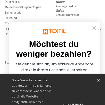
Über Ntextil
Kunde
kunde@ntextil.at
Meine Bestellung verfolgen
Sales
Zahlungsarten
verkauf@ntextil.at
Lieferung
Rückerstattungen / Rückgaben
0800 018 026
Hilfe & FAQs
Montag – Donnerstag: 10:00–13:00
Unsere Engagements
& 14:00–17:30
Freitag: 10:00–14:00
Möchtest du
weniger bezahlen?
Bezahlung mit
Melden Sie sich an, um exklusive Angebote
direkt in Ihrem Postfach zu erhalten.
x
Diese Website verwendet
Unsere Paketzusteller
Cookies, um Ihre Erfahrung
zu verbessern, während Sie
durch die Website
navigieren.
Weiterlesen
ALLE ABLEHNEN