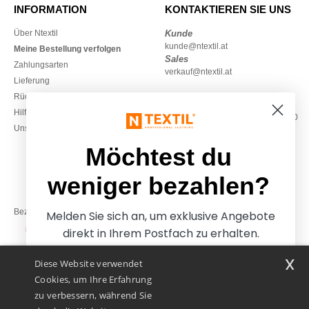
INFORMATION
KONTAKTIEREN SIE UNS
Über Ntextil
Kunde
kunde@ntextil.at
Meine Bestellung verfolgen
Sales
Zahlungsarten
verkauf@ntextil.at
Lieferung
Rückerstattungen / Rückgaben
0800 018 026
Hilfe & FAQs
Montag – Donnerstag: 10:00–13:00
Unsere Engagements
& 14:00–17:30
Freitag: 10:00–14:00
Möchtest du
weniger bezahlen?
Bezahlung mit
Melden Sie sich an, um exklusive Angebote
direkt in Ihrem Postfach zu erhalten.
x
Diese Website verwendet
Unsere Paketzusteller
Cookies, um Ihre Erfahrung
zu verbessern, während Sie