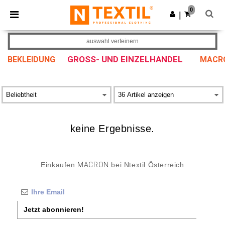
×
Ntextil App
0
App holen
|
Bessere Preise in der App!
auswahl verfeinern
GROSS- UND EINZELHANDEL
BEKLEIDUNG
MACR
keine Ergebnisse.
Einkaufen
MACRON
bei Ntextil Österreich
Jetzt abonnieren!