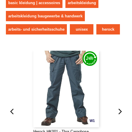
basic kleidung | accessoires
arbeitskleidung
arbeitskleidung baugewerbe & handwerk
arbeits- und sicherheitsschuhe
unisex
herock
W1
Herock HK001 - Thor Cargohose