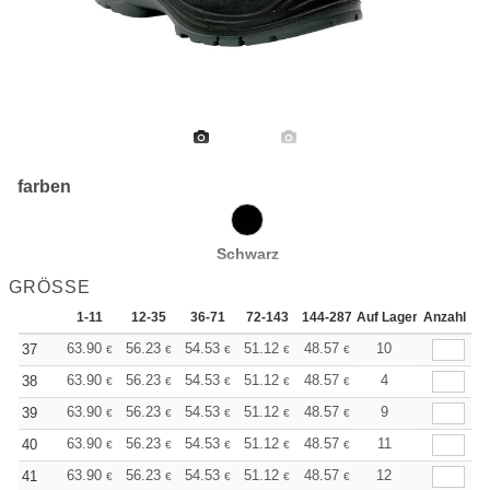
farben
Schwarz
GRÖSSE
1-11
12-35
36-71
72-143
144-287
Auf Lager
288 +
Anzahl
Mehr
+
63.90
56.23
54.53
51.12
48.57
47.72
10
37
€
€
€
€
€
€
+
63.90
56.23
54.53
51.12
48.57
47.72
4
38
€
€
€
€
€
€
+
63.90
56.23
54.53
51.12
48.57
47.72
9
39
€
€
€
€
€
€
+
63.90
56.23
54.53
51.12
48.57
47.72
11
40
€
€
€
€
€
€
+
63.90
56.23
54.53
51.12
48.57
47.72
12
41
€
€
€
€
€
€