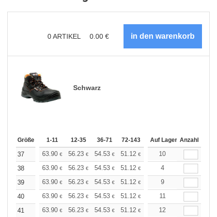
0
ARTIKEL
0.00
€
Schwarz
Größe
1-11
12-35
36-71
72-143
144-287
Auf Lager
288 +
Anzahl
Mehr
+
63.90
56.23
54.53
51.12
48.57
10
47.72
37
€
€
€
€
€
€
+
63.90
56.23
54.53
51.12
48.57
4
47.72
38
€
€
€
€
€
€
+
63.90
56.23
54.53
51.12
48.57
9
47.72
39
€
€
€
€
€
€
+
63.90
56.23
54.53
51.12
48.57
11
47.72
40
€
€
€
€
€
€
+
63.90
56.23
54.53
51.12
48.57
12
47.72
41
€
€
€
€
€
€