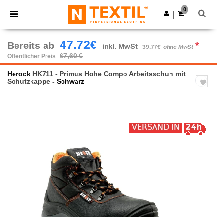
×
Ntextil App
0
App holen
|
Bessere Preise in der App!
47.72€
Bereits ab
*
inkl. MwSt
39.77€
ohne MwSt
67,60 €
Öffentlicher Preis
Herock
HK711 - Primus Hohe Compo Arbeitsschuh mit
Schutzkappe
- Schwarz
Previous
Next