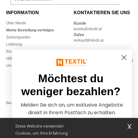
INFORMATION
KONTAKTIEREN SIE UNS
Über Ntextil
Kunde
kunde@ntextil.at
Meine Bestellung verfolgen
Sales
Zahlungsarten
verkauf@ntextil.at
Lieferung
Rückerstattungen / Rückgaben
0800 018 026
Hilfe & FAQs
Montag – Donnerstag: 10:00–13:00
Unsere Engagements
& 14:00–17:30
Freitag: 10:00–14:00
Möchtest du
weniger bezahlen?
Bezahlung mit
Melden Sie sich an, um exklusive Angebote
direkt in Ihrem Postfach zu erhalten.
x
Diese Website verwendet
Unsere Paketzusteller
Cookies, um Ihre Erfahrung