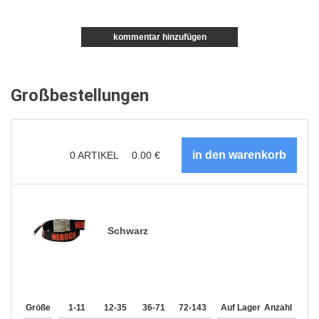
kommentar hinzufügen
Großbestellungen
0
ARTIKEL
0.00
€
Schwarz
Größe
1-11
12-35
36-71
72-143
144-287
Auf Lager
288 +
Anzahl
Mehr