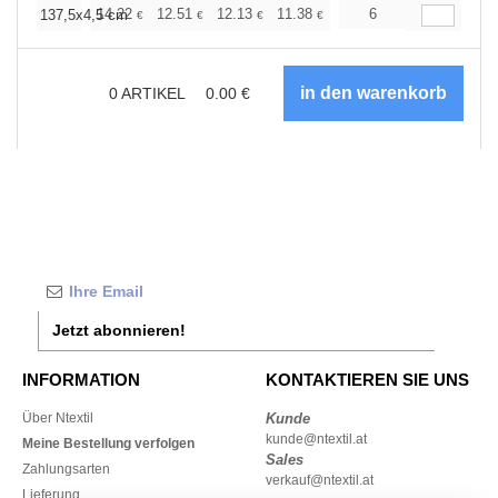
+
14.22
12.51
12.13
11.38
10.81
6
10.62
137,5x4,5 cm
€
€
€
€
€
€
0
ARTIKEL
0.00
€
Jetzt abonnieren!
INFORMATION
KONTAKTIEREN SIE UNS
Über Ntextil
Kunde
kunde@ntextil.at
Meine Bestellung verfolgen
Sales
Zahlungsarten
verkauf@ntextil.at
Lieferung