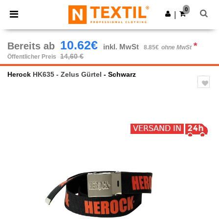
×
Ntextil App
0
App holen
|
Bessere Preise in der App!
10.62€
Bereits ab
*
inkl. MwSt
8.85€
ohne MwSt
14,60 €
Öffentlicher Preis
Herock
HK635 - Zelus Gürtel
- Schwarz
Previous
Next