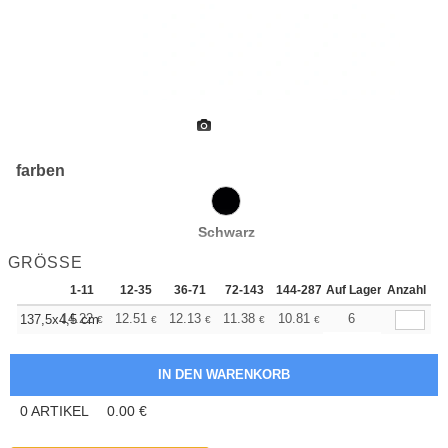
farben
Schwarz
GRÖSSE
1-11
12-35
36-71
72-143
144-287
Auf Lager
288 +
Anzahl
Mehr
+
14.22
12.51
12.13
11.38
10.81
10.62
6
137,5x4,5 cm
€
€
€
€
€
€
0
ARTIKEL
0.00
€