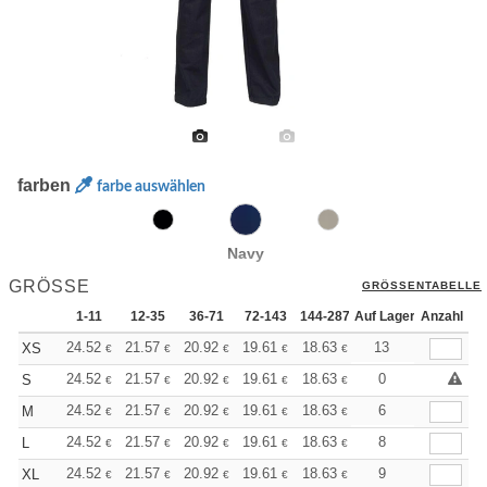
farben
farbe auswählen
Navy
GRÖSSE
GRÖSSENTABELLE
1-11
12-35
36-71
72-143
144-287
Auf Lager
288 +
Anzahl
Mehr
+
24.52
21.57
20.92
19.61
18.63
18.30
13
XS
€
€
€
€
€
€
+
24.52
21.57
20.92
19.61
18.63
18.30
0
S
€
€
€
€
€
€
+
24.52
21.57
20.92
19.61
18.63
18.30
6
M
€
€
€
€
€
€
+
24.52
21.57
20.92
19.61
18.63
18.30
8
L
€
€
€
€
€
€
+
24.52
21.57
20.92
19.61
18.63
18.30
9
XL
€
€
€
€
€
€