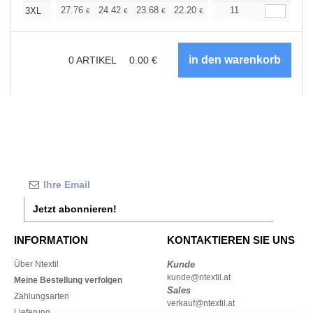
+
27.76
24.42
23.68
22.20
21.10
11
20.72
3XL
€
€
€
€
€
€
0
ARTIKEL
0.00
€
Jetzt abonnieren!
INFORMATION
KONTAKTIEREN SIE UNS
Über Ntextil
Kunde
kunde@ntextil.at
Meine Bestellung verfolgen
Sales
Zahlungsarten
verkauf@ntextil.at
Lieferung