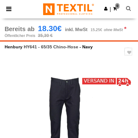
×
Ntextil App
0
App holen
|
Bessere Preise in der App!
18.30€
Bereits ab
*
inkl. MwSt
15.25€
ohne MwSt
35,30 €
Öffentlicher Preis
Henbury
HY641 - 65/35 Chino-Hose
- Navy
Previous
Next