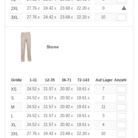
+
27.76
24.42
23.68
22.20
21.10
0
20.72
2XL
€
€
€
€
€
€
+
27.76
24.42
23.68
22.20
21.10
10
20.72
3XL
€
€
€
€
€
€
Stone
Größe
1-11
12-35
36-71
72-143
144-287
Auf Lager
288 +
Anzahl
Mehr
+
24.52
21.57
20.92
19.61
18.63
7
18.30
XS
€
€
€
€
€
€
+
24.52
21.57
20.92
19.61
18.63
2
18.30
S
€
€
€
€
€
€
+
24.52
21.57
20.92
19.61
18.63
11
18.30
M
€
€
€
€
€
€
+
24.52
21.57
20.92
19.61
18.63
3
18.30
L
€
€
€
€
€
€
+
24.52
21.57
20.92
19.61
18.63
4
18.30
XL
€
€
€
€
€
€
+
27.76
24.42
23.68
22.20
21.10
10
20.72
2XL
€
€
€
€
€
€