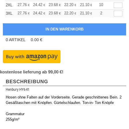
+
27.76
24.42
23.68
22.20
21.10
20.72
10
2XL
€
€
€
€
€
€
+
27.76
24.42
23.68
22.20
21.10
20.72
2
3XL
€
€
€
€
€
€
0
ARTIKEL
0.00
€
kostenlose lieferung ab 99,00 €!
BESCHREIBUNG
Henbury HY641
Hosen ohne Falten auf der Vorderseite. Gerade geschnittenes Bein. 2
Gesäßtaschen mit Knöpfen. Gürtelschlaufen. Ton-in- Ton Knöpfe
Grammatur
255g/m²