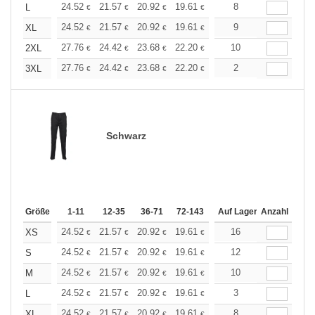
+
24.52
21.57
20.92
19.61
18.63
8
18.30
L
€
€
€
€
€
€
+
24.52
21.57
20.92
19.61
18.63
9
18.30
XL
€
€
€
€
€
€
+
27.76
24.42
23.68
22.20
21.10
10
20.72
2XL
€
€
€
€
€
€
+
27.76
24.42
23.68
22.20
21.10
2
20.72
3XL
€
€
€
€
€
€
Schwarz
Größe
1-11
12-35
36-71
72-143
144-287
Auf Lager
288 +
Anzahl
Mehr
+
24.52
21.57
20.92
19.61
18.63
16
18.30
XS
€
€
€
€
€
€
+
24.52
21.57
20.92
19.61
18.63
12
18.30
S
€
€
€
€
€
€
+
24.52
21.57
20.92
19.61
18.63
10
18.30
M
€
€
€
€
€
€
+
24.52
21.57
20.92
19.61
18.63
3
18.30
L
€
€
€
€
€
€
+
24.52
21.57
20.92
19.61
18.63
8
18.30
XL
€
€
€
€
€
€