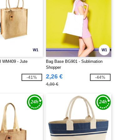
W1
W1
ll WM409 - Jute
Bag Base BG901 - Sublimation
Shopper
2,26 €
-41%
-44%
4,00 €