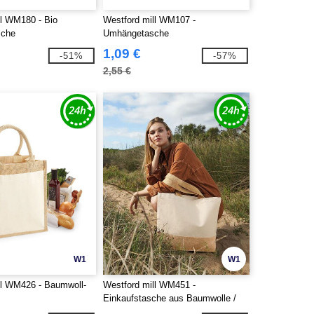
ll WM180 - Bio
Westford mill WM107 -
sche
Umhängetasche
1,09 €
-51%
-57%
2,55 €
W1
W1
ll WM426 - Baumwoll-
Westford mill WM451 -
Einkaufstasche aus Baumwolle /
Jute