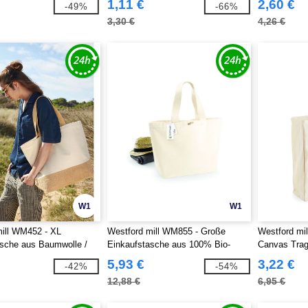
1,11 €
2,60 €
-49%
-66%
3,30 €
4,26 €
W1
W1
ill WM452 - XL
Westford mill WM855 - Große
Westford mi
sche aus Baumwolle /
Einkaufstasche aus 100% Bio-
Canvas Tra
Baumwolle
5,93 €
3,22 €
-42%
-54%
12,88 €
6,95 €