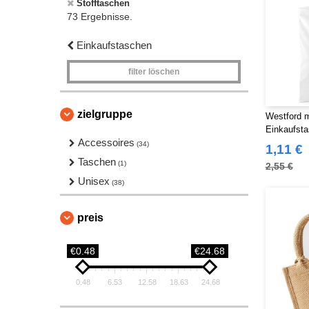
Stofftaschen
73 Ergebnisse.
Einkaufstaschen
filter löschen
zielgruppe
Westford m
Einkaufst
Accessoires
(34)
1,11 €
Taschen
(1)
2,55 €
Unisex
(38)
preis
€0.48
€24.68
0.48
6.53
12.58
18.63
24.68