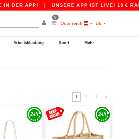
 APP!
|
UNSERE APP IST LIVE! 10 € RABATT A
0
Österreich
DE
Arbeitskleidung
Sport
Mehr
1
2
3
»