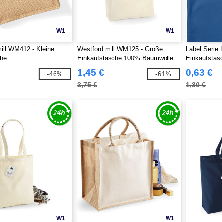
W1
W1
ill WM412 - Kleine
Westford mill WM125 - Große
Label Serie
che
Einkaufstasche 100% Baumwolle
Einkaufsta
1,45 €
0,63 €
-46%
-61%
3,75 €
1,30 €
W1
W1