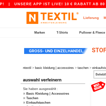
NSERE APP IST LIVE! 10 € RABATT AB 80 € MIT
Lieferung
M
Marken
T-Shirts
Pullover & Fleece
STOF
GROSS- UND EINZELHANDEL
>
>
>
ntextil
basic kleidung | accessoires
taschen
einkaufst
auswahl verfeinern
Sie haben ausgewählt :
Basic Kleidung | Accessoires
Taschen
Einkaufstaschen