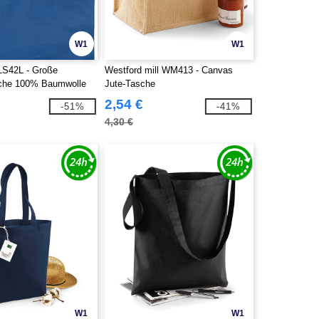
W1
W1
 LS42L - Große
Westford mill WM413 - Canvas
sche 100% Baumwolle
Jute-Tasche
2,54 €
-51%
-41%
4,30 €
W1
W1