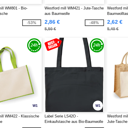
ill WM801 - Bio-
Westford mill WM421 - Jute-Tasche
Westford mi
asche
aus Baumwolle
Baumwollta
2,86 €
2,62 €
-53%
-48%
5,50 €
5,40 €
W1
W1
ill WM422 - Klassische
Label Serie LS42O -
Westford mi
he
Einkaufstasche aus Bio-Baumwolle
Jute-Tasche