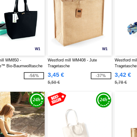
W1
W1
ill WM850 -
Westford mill WM408 - Jute
Westford mi
e™ Bio-Baumwolltasche
Tragetasche
Tragetasche
3,45 €
3,42 €
-56%
-37%
5,50 €
5,78 €