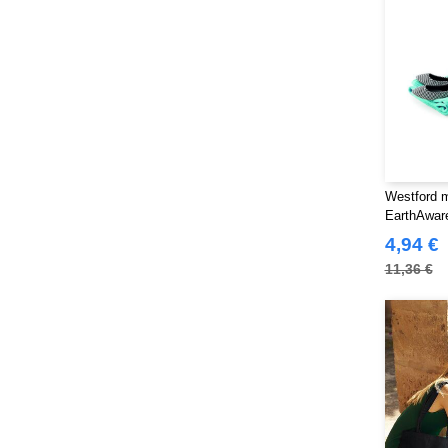
Westford m
EarthAwar
4,94 €
11,36 €