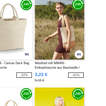
W1
W1
6 - Canvas Deck Bag
Westford mill WM450 -
asche
Einkaufstasche aus Baumwolle /
Jute
3,22 €
-32%
-41%
5,42 €