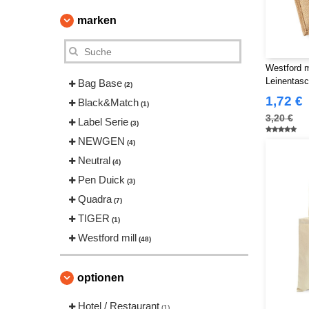
marken
Westford m
Leinentas
Bag Base
(2)
1,72 €
Black&Match
(1)
3,20 €
Label Serie
(3)
NEWGEN
(4)
Neutral
(4)
Pen Duick
(3)
Quadra
(7)
TIGER
(1)
Westford mill
(48)
optionen
Hotel / Restaurant
(1)