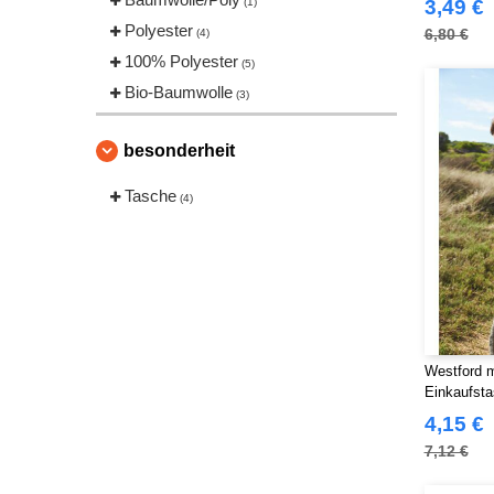
(1)
3,49 €
Polyester
6,80 €
(4)
100% Polyester
(5)
Bio-Baumwolle
(3)
besonderheit
Tasche
(4)
Westford m
Einkaufsta
Jute
4,15 €
7,12 €