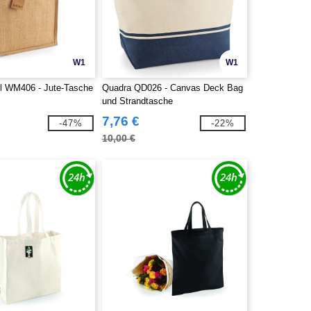
W1
W1
ll WM406 - Jute-Tasche
Quadra QD026 - Canvas Deck Bag
und Strandtasche
7,76 €
-47%
-22%
10,00 €