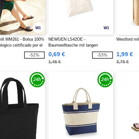
W1
W1
mill WM261 - Bolsa 100%
NEWGEN LS42OE -
Westford mi
logico certificado por el
Baumwolltasche mit langen
on. Apta para imprimir.
Henkeln
0,69 €
1,99 €
-52%
-53%
emium de alta gama.
1,46 €
3,75 €
llevada a mano o en
 Tejido grueso. Longitud
s 67cm. 38x42cm - 10
apacidad.