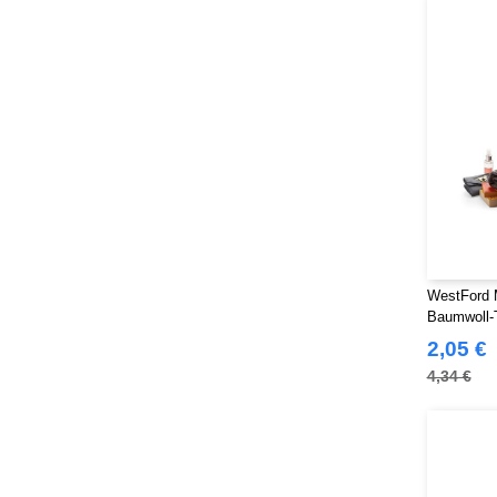
WestFord 
Baumwoll-
2,05 €
4,34 €