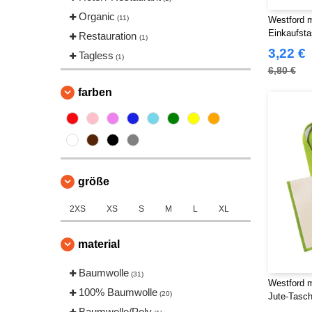
Organic
(11)
Westford m
Einkaufst
Restauration
(1)
3,22 €
Tagless
(1)
6,80 €
farben
größe
2XS
XS
S
M
L
XL
material
Baumwolle
(31)
Westford m
100% Baumwolle
(20)
Jute-Tasc
Baumwolle/Poly