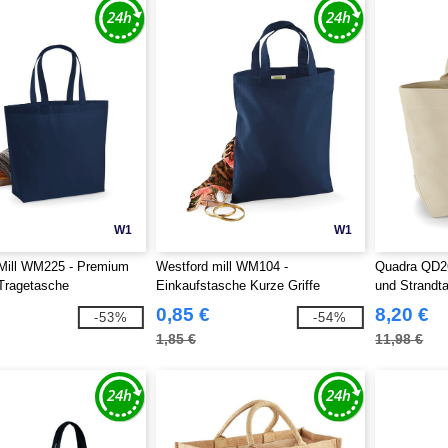
W1
W1
Mill WM225 - Premium
Westford mill WM104 -
Quadra QD2
Tragetasche
Einkaufstasche Kurze Griffe
und Strandt
0,85 €
8,20 €
-53%
-54%
1,85 €
11,98 €