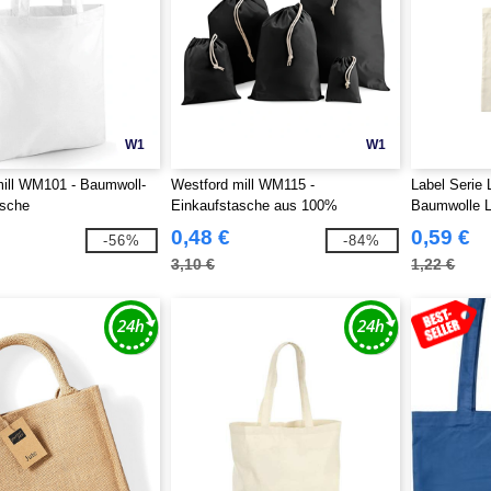
W1
W1
ill WM101 - Baumwoll-
Westford mill WM115 -
Label Serie
asche
Einkaufstasche aus 100%
Baumwolle L
Baumwolle
Beutel
0,48 €
0,59 €
-56%
-84%
3,10 €
1,22 €