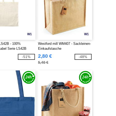
W1
W1
 LS42B - 100%
Westford mill WM407 - Sackleinen-
abel Serie LS42B
Einkaufstasche
2,80 €
-51%
-48%
5,40 €