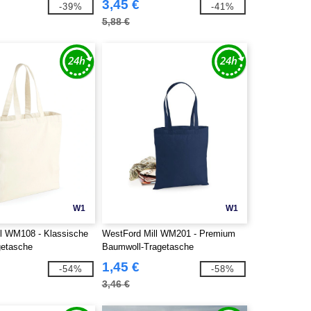
3,45 €
-39%
-41%
5,88 €
W1
W1
ll WM108 - Klassische
WestFord Mill WM201 - Premium
getasche
Baumwoll-Tragetasche
1,45 €
-54%
-58%
3,46 €